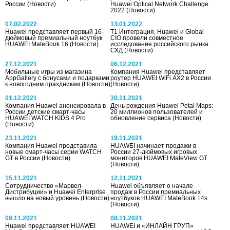
России
(Новости)
Huawei Optical Network Challenge
2022
(Новости)
07.02.2022
13.01.2022
Huawei представляет первый 16-
Т1 Интеграция, Huawei и Global
дюймовый премиальный ноутбук
CIO провели совместное
HUAWEI MateBook 16
(Новости)
исследование российского рынка
СХД
(Новости)
27.12.2021
06.12.2021
Мобильные игры из магазина
Компания Huawei представляет
AppGallery с бонусами и подарками
роутер HUAWEI WiFi AX2 в России
к новогодним праздникам
(Новости)
(Новости)
01.12.2021
30.11.2021
Компания Huawei анонсировала в
День рождения Huawei Petal Maps:
России детские смарт-часы
20 миллионов пользователей и
HUAWEI WATCH KIDS 4 Pro
обновление сервиса
(Новости)
(Новости)
23.11.2021
19.11.2021
Компания Huawei представила
HUAWEI начинает продажи в
новые смарт-часы серии WATCH
России 27-дюймовых игровых
GT в России
(Новости)
мониторов HUAWEI MateView GT
(Новости)
15.11.2021
12.11.2021
Сотрудничество «Марвел-
Huawei объявляет о начале
Дистрибуции» и Huawei Enterprise
продаж в России премиальных
вышло на новый уровень
(Новости)
ноутбуков HUAWEI MateBook 14s
(Новости)
09.11.2021
08.11.2021
Huawei представляет HUAWEI
HUAWEI и «ИНЛАЙН ГРУП»