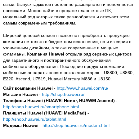
связи. Выпуск гаджетов постоянно расширяется и пополняется
новинками. Можно найти в продаже планшетные ПК,
модельный ряд которых также разнообразен и отвечает всем
самым современным требованиям.
Широкий ценовой сегмент позволяет приобретать продукцию
компании не только в бюджетном исполнении, но и из серии с
утонченным дизайном, а также современные и мощные
флагманы. Компания
Huawei
открыла ряд сервисных центров
для гарантийного и постгарантийного обслуживания
мобильного оборудования. Последние продукты компании:
мобильные аппараты нового поколения марок – U8800, U8860,
E220, Ascend, U7519, Huawei Mercury M886 и U8150.
Сайт компании Huawei
-
http://www.huawei.com/ru/
Магазин Huawei
-
http://shop.huawei.ru/
Телефоны Huawei
(HUAWEI Honor, HUAWEI Ascend)
-
http://shop.huawei.ru/smartphone.html
Планшеты Huawei
(HUAWEI MediaPad)
-
http://shop.huawei.ru/tablet.html
Модемы Huawei
-
http://shop.huawei.ru/modem.html