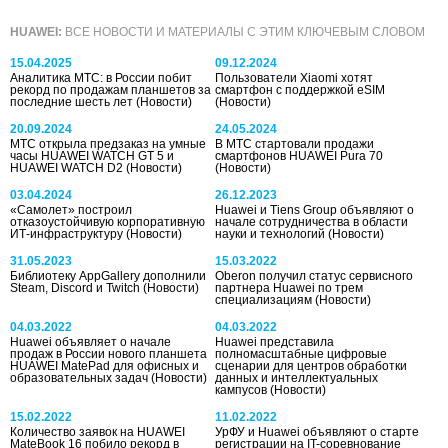
HUAWEI:
ВСЕ НОВОСТИ И МАТЕРИАЛЫ С ЭТИМ КЛЮЧЕВЫМ СЛОВОМ
15.04.2025
09.12.2024
Аналитика МТС: в России побит
Пользователи Xiaomi хотят
рекорд по продажам планшетов за
смартфон с поддержкой eSIM
последние шесть лет
(Новости)
(Новости)
20.09.2024
24.05.2024
МТС открыла предзаказ на умные
В МТС стартовали продажи
часы HUAWEI WATCH GT 5 и
смартфонов HUAWEI Pura 70
HUAWEI WATCH D2
(Новости)
(Новости)
03.04.2024
26.12.2023
«Самолет» построил
Huawei и Tiens Group объявляют о
отказоустойчивую корпоративную
начале сотрудничества в области
ИТ-инфраструктуру
(Новости)
науки и технологий
(Новости)
31.05.2023
15.03.2022
Библиотеку AppGallery дополнили
Oberon получил статус сервисного
Steam, Discord и Twitch
(Новости)
партнера Huawei по трем
специализациям
(Новости)
04.03.2022
04.03.2022
Huawei объявляет о начале
Huawei представила
продаж в России нового планшета
полномасштабные цифровые
HUAWEI MatePad для офисных и
сценарии для центров обработки
образовательных задач
(Новости)
данных и интеллектуальных
кампусов
(Новости)
15.02.2022
11.02.2022
Количество заявок на HUAWEI
УрФУ и Huawei объявляют о старте
MateBook 16 побило рекорд в
регистрации на IT-соревнование