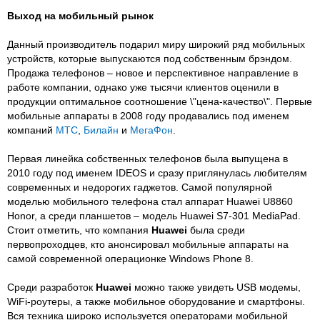
Выход на мобильный рынок
Данный производитель подарил миру широкий ряд мобильных
устройств, которые выпускаются под собственным брэндом.
Продажа телефонов – новое и перспективное направление в
работе компании, однако уже тысячи клиентов оценили в
продукции оптимальное соотношение \"цена-качество\". Первые
мобильные аппараты в 2008 году продавались под именем
компаний
МТС
,
Билайн
и
МегаФон
.
Первая линейка собственных телефонов была выпущена в
2010 году под именем IDEOS и сразу приглянулась любителям
современных и недорогих гаджетов. Самой популярной
моделью мобильного телефона стал аппарат Huawei U8860
Honor, а среди планшетов – модель Huawei S7-301 MediaPad.
Стоит отметить, что компания
Huawei
была среди
первопроходцев, кто анонсировал мобильные аппараты на
самой современной операционке Windows Phone 8.
Среди разработок
Huawei
можно также увидеть USB модемы,
WiFi-роутеры, а также мобильное оборудование и смартфоны.
Вся техника широко используется операторами мобильной