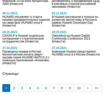
MateBook 14 на базе процессора
договорились о продвижении ЦОД
AMD
(Новости)
в ключевые отрасли российской
экономики
(Новости)
08.11.2021
02.11.2021
HUAWEI объявляет о старте
В Huawei рассказали о планах по
приёма предварительных заказов
развитию экосистемы в России в
на смартфон HUAWEI nova 9
рамках Huawei Developer Day
(Новости)
(Новости)
28.10.2021
28.10.2021
СКАЛА-Р и Huawei подписали
VideoMost на Huawei Digital
соглашение о стратегическом
Community Conference 2021
сотрудничестве
(Новости)
(Новости)
27.10.2021
27.10.2021
Проведена первая в России
Компания Huawei представляет
бесконтактная оплата смарт-
HUAWEI nova 9 в России
(Новости)
часами серии HUAWEI WATCH 3 с
помощью приложения «Кошелёк»
(Новости)
Страницы:
1
2
3
4
5
6
7
8
9
10
>
>>