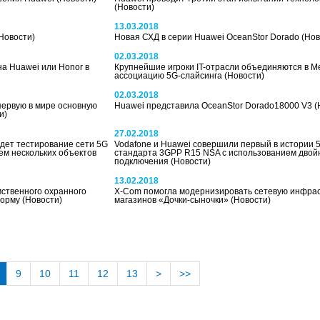
(Новости)
13.03.2018
Новости)
Новая СХД в серии Huawei OceanStor Dorado
(Нов
02.03.2018
на Huawei или Honor в
Крупнейшие игроки IT-отрасли объединяются в 
ассоциацию 5G-слайсинга
(Новости)
02.03.2018
первую в мире основную
Huawei представила OceanStor Dorado18000 V3
(
и)
27.02.2018
йдет тестирование сети 5G
Vodafone и Huawei совершили первый в истории 5
ием нескольких объектов
стандарта 3GPP R15 NSA с использованием двой
подключения
(Новости)
13.02.2018
мственного охранного
X-Com помогла модернизировать сетевую инфрас
форму
(Новости)
магазинов «Дочки-сыночки»
(Новости)
9
10
11
12
13
>
>>