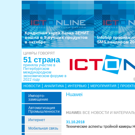
Кредитная карта Банка ЗЕНИТ
вошла в 9 лучших продуктов
Infobip признан 
в октябре
SMS вендором 20
ЦИФРЫ ГОВОРЯТ
51 страна
приняла участие в
Петербургском
международном
экономическом форуме в
2022 году
НОВОСТИ
АНАЛИТИКА
ИНТЕРВЬЮ
МЕРОПРИЯТИЯ
ПРОЕКТ
Huawei
Импорто­
Замещение
Автоматизация
Промышленности
HUAWEI:
ВСЕ НОВОСТИ И МАТЕРИАЛ
Интернет
31.10.2018
Технические аспекты тройной камеры 
Мобильная связь