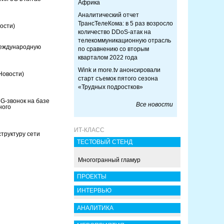
Африка
Аналитический отчет
ТрансТелеКома: в 5 раз возросло
ости)
количество DDoS-атак на
телекоммуникационную отрасль
Международную
по сравнению со вторым
кварталом 2022 года
Wink и more.tv анонсировали
Новости)
старт съемок пятого сезона
«Трудных подростков»
G-звонок на базе
Все новости
ного
ИТ-КЛАСС
труктуру сети
ТЕСТОВЫЙ СТЕНД
Многогранный гламур
ПРОЕКТЫ
ИНТЕРВЬЮ
АНАЛИТИКА