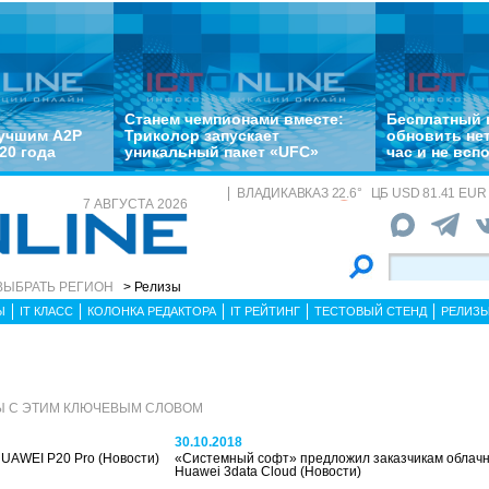
Станем чемпионами вместе:
Бесплатный 
лучшим A2P
Триколор запускает
обновить не
20 года
уникальный пакет «UFC»
час и не всп
ВЛАДИКАВКАЗ
22.6
°
ЦБ
USD 81.41 EUR 
7 АВГУСТА 2026
ВЫБРАТЬ РЕГИОН
> Релизы
Ы
IT КЛАСС
КОЛОНКА РЕДАКТОРА
IT РЕЙТИНГ
ТЕСТОВЫЙ СТЕНД
РЕЛИЗ
Ы С ЭТИМ КЛЮЧЕВЫМ СЛОВОМ
30.10.2018
HUAWEI P20 Pro
(Новости)
«Системный софт» предложил заказчикам облач
Huawei 3data Cloud
(Новости)