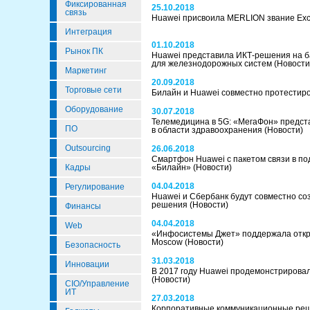
Фиксированная
25.10.2018
связь
Huawei присвоила MERLION звание Excel
Интеграция
01.10.2018
Рынок ПК
Huawei представила ИКТ-решения на б
для железнодорожных систем
(Новости
Маркетинг
20.09.2018
Торговые сети
Билайн и Huawei совместно протестир
Оборудование
30.07.2018
Телемедицина в 5G: «МегаФон» предс
ПО
в области здравоохранения
(Новости)
Outsourcing
26.06.2018
Cмартфон Huawei с пакетом связи в под
Кадры
«Билайн»
(Новости)
04.04.2018
Регулирование
Huawei и Сбербанк будут совместно со
решения
(Новости)
Финансы
04.04.2018
Web
«Инфосистемы Джет» поддержала отк
Moscow
(Новости)
Безопасность
31.03.2018
Инновации
В 2017 году Huawei продемонстрирова
(Новости)
CIO/Управление
ИТ
27.03.2018
Корпоративные коммуникационные ре