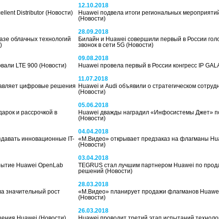
12.10.2018
lent Distributor
(Новости)
Huawei подвела итоги региональных мероприяти
(Новости)
28.09.2018
азе облачных технологий
Билайн и Huawei совершили первый в России гол
)
звонок в сети 5G
(Новости)
09.08.2018
овали LTE 900
(Новости)
Huawei провела первый в России конгресс IP GAL
11.07.2018
тавляет цифровые решения
Huawei и Audi объявили о стратегическом сотруд
(Новости)
05.06.2018
арок и рассрочкой в
Huawei дважды наградил «Инфосистемы Джет» по
(Новости)
04.04.2018
здавать инновационные IT-
«М.Видео» открывает предзаказ на флагманы Hua
(Новости)
03.04.2018
рытие Huawei OpenLab
TEGRUS стал лучшим партнером Huawei по прод
решений
(Новости)
28.03.2018
ла значительный рост
«М.Видео» планирует продажи флагманов Huawei
(Новости)
26.03.2018
шения Huawei
(Новости)
Huawei проводит третий этап испытаний техноло