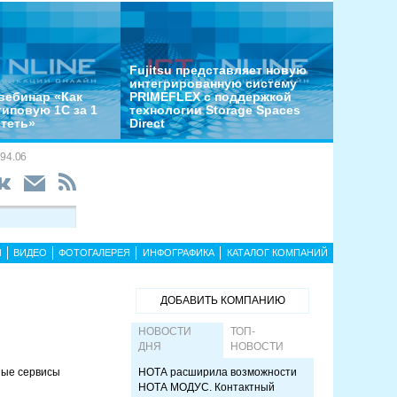
Fujitsu представляет новую
интегрированную систему
вебинар «Как
PRIMEFLEX с поддержкой
типовую 1С за 1
технологии Storage Spaces
отеть»
Direct
94.06
Ы
ВИДЕО
ФОТОГАЛЕРЕЯ
ИНФОГРАФИКА
КАТАЛОГ КОМПАНИЙ
ДОБАВИТЬ КОМПАНИЮ
НОВОСТИ
ТОП-
ДНЯ
НОВОСТИ
ные сервисы
НОТА расширила возможности
НОТА МОДУС. Контактный