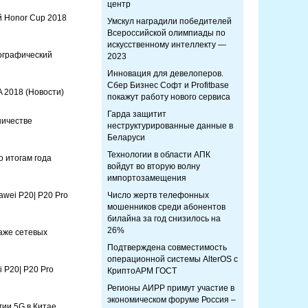
центр
й Honor Cup 2018
Умскул наградили победителей
Всероссийской олимпиады по
искусственному интеллекту —
ографический
2023
Инновация для девелоперов.
Сбер Бизнес Софт и Profitbase
A 2018
(Новости)
покажут работу нового сервиса
Гарда защитит
ничестве
неструктурированные данные в
Беларуси
Технологии в области АПК
 итогам года
войдут во вторую волну
импортозамещения
wei P20| P20 Pro
Число жертв телефонных
мошенников среди абонентов
билайна за год снизилось на
26%
аже сетевых
Подтверждена совместимость
операционной системы AlterOS с
 P20| P20 Pro
КриптоАРМ ГОСТ
Регионы АИРР примут участие в
экономическом форуме Россия –
гии 5G в Китае