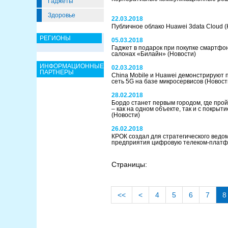
Гаджеты
Здоровье
22.03.2018
Публичное облако Huawei 3data Cloud
(
РЕГИОНЫ
05.03.2018
Гаджет в подарок при покупке смартфо
салонах «Билайн»
(Новости)
ИНФОРМАЦИОННЫЕ
02.03.2018
ПАРТНЕРЫ
China Mobile и Huawei демонстрируют 
сеть 5G на базе микросервисов
(Новост
28.02.2018
Бордо станет первым городом, где про
– как на одном объекте, так и с покрыт
(Новости)
26.02.2018
КРОК создал для стратегического ведо
предприятия цифровую телеком-плат
Страницы:
<<
<
4
5
6
7
8