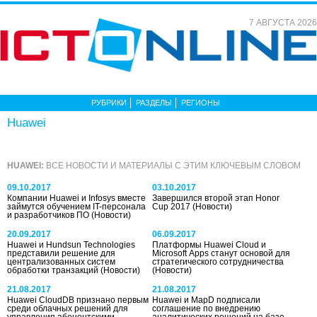
7 АВГУСТА 2026
РУБРИКИ
РАЗДЕЛЫ
РЕГИОНЫ
Huawei
HUAWEI:
ВСЕ НОВОСТИ И МАТЕРИАЛЫ С ЭТИМ КЛЮЧЕВЫМ СЛОВОМ
09.10.2017
03.10.2017
Компании Huawei и Infosys вместе
Завершился второй этап Honor
займутся обучением IT-персонала
Cup 2017
(Новости)
и разработчиков ПО
(Новости)
20.09.2017
06.09.2017
Huawei и Hundsun Technologies
Платформы Huawei Cloud и
представили решение для
Microsoft Apps станут основой для
централизованных систем
стратегического сотрудничества
обработки транзакций
(Новости)
(Новости)
21.08.2017
21.08.2017
Huawei CloudDB признано первым
Huawei и MapD подписали
среди облачных решений для
соглашение по внедрению