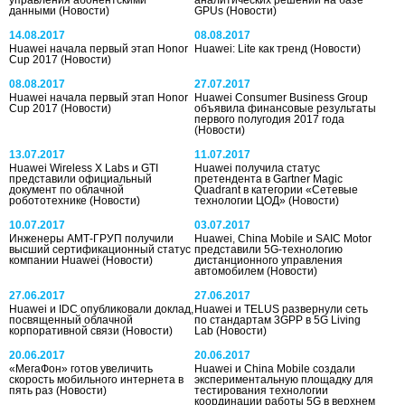
управления абонентскими
аналитических решений на базе
данными
(Новости)
GPUs
(Новости)
14.08.2017
08.08.2017
Huawei начала первый этап Honor
Huawei: Lite как тренд
(Новости)
Cup 2017
(Новости)
08.08.2017
27.07.2017
Huawei начала первый этап Honor
Huawei Consumer Business Group
Cup 2017
(Новости)
объявила финансовые результаты
первого полугодия 2017 года
(Новости)
13.07.2017
11.07.2017
Huawei Wireless X Labs и GTI
Huawei получила статус
представили официальный
претендента в Gartner Magic
документ по облачной
Quadrant в категории «Сетевые
робототехнике
(Новости)
технологии ЦОД»
(Новости)
10.07.2017
03.07.2017
Инженеры АМТ-ГРУП получили
Huawei, China Mobile и SAIC Motor
высший сертификационный статус
представили 5G-технологию
компании Huawei
(Новости)
дистанционного управления
автомобилем
(Новости)
27.06.2017
27.06.2017
Huawei и IDC опубликовали доклад,
Huawei и TELUS развернули сеть
посвященный облачной
по стандартам 3GPP в 5G Living
корпоративной связи
(Новости)
Lab
(Новости)
20.06.2017
20.06.2017
«МегаФон» готов увеличить
Huawei и China Mobile создали
скорость мобильного интернета в
экспериментальную площадку для
пять раз
(Новости)
тестирования технологии
координации работы 5G в верхнем