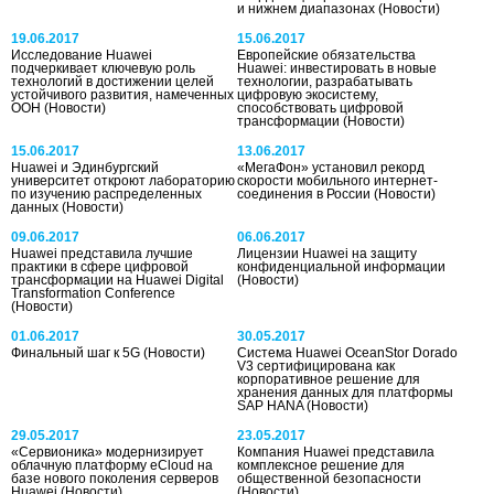
и нижнем диапазонах
(Новости)
19.06.2017
15.06.2017
Исследование Huawei
Европейские обязательства
подчеркивает ключевую роль
Huawei: инвестировать в новые
технологий в достижении целей
технологии, разрабатывать
устойчивого развития, намеченных
цифровую экосистему,
ООН
(Новости)
способствовать цифровой
трансформации
(Новости)
15.06.2017
13.06.2017
Huawei и Эдинбургский
«МегаФон» установил рекорд
университет откроют лабораторию
скорости мобильного интернет-
по изучению распределенных
соединения в России
(Новости)
данных
(Новости)
09.06.2017
06.06.2017
Huawei представила лучшие
Лицензии Huawei на защиту
практики в сфере цифровой
конфиденциальной информации
трансформации на Huawei Digital
(Новости)
Transformation Conference
(Новости)
01.06.2017
30.05.2017
Финальный шаг к 5G
(Новости)
Система Huawei OceanStor Dorado
V3 сертифицирована как
корпоративное решение для
хранения данных для платформы
SAP HANA
(Новости)
29.05.2017
23.05.2017
«Сервионика» модернизирует
Компания Huawei представила
облачную платформу eCloud на
комплексное решение для
базе нового поколения серверов
общественной безопасности
Huawei
(Новости)
(Новости)