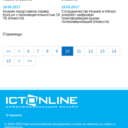
18.05.2017
18.05.2017
Huawei представила сервер
Сотрудничество Huawei и Infosys
KunLun с производительностью 16
ускоряет цифровую
ТБ
(Новости)
трансформацию рынка
телекоммуникаций
(Новости)
Страницы:
<<
<
6
7
8
9
10
11
12
13
14
15
>
>>
О проекте
© 2004-2026 При использовании материалов ссылка на releases.ict-online.ru
обязательна