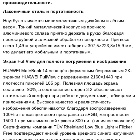
производительности.
Лаконичный стиль и портативность
Ноутбук отличается минималистичным дизайном и лёгким
весом. Тонкий металлический корпус из прочного
алюминиевого сплава приятно держать в руках благодаря
пескоструйной и алмазной обработке поверхности. При весе
всего 1,49 кг устройство имеет габариты 307,5×223,8×15,9 мм,
что делает его мобильным и портативным.
Экран
FullView
для полного погружения в изображение
HUAWEI MateBook 14 оснащён фирменным безрамочным 2K-
экраном HUAWEI FullView с разрешением 2160×1440 при
плотности пикселей 185 ppi. Полезная площадь экрана
составляет 90%, а соотношение сторон 3:2 обеспечивает
оптимальный комфорт при работе с документами, таблицами и
приложениями. Высокое качество и реалистичность
изображения обеспечиваются благодаря воспроизведению
100% оттенков цветового пространства sRGB, контрастности
1500:1 при максимальной яркости 300 нит (типичное значение).
Сертификаты компании TÜV Rheinland Low Blue Light и Flicker
Free подтверждают низкий уровень вредного синего излучения
в спектре подсветки и отсутствие мерцания, что снижает