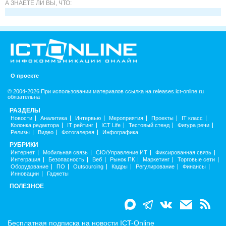
А ЗНАЕТЕ ЛИ ВЫ, ЧТО:
О проекте
© 2004-2026 При использовании материалов ссылка на releases.ict-online.ru
обязательна
РАЗДЕЛЫ
Новости
Аналитика
Интервью
Мероприятия
Проекты
IT класс
Колонка редактора
IT рейтинг
ICT Life
Тестовый стенд
Фигура речи
Релизы
Видео
Фотогалерея
Инфографика
РУБРИКИ
Интернет
Мобильная связь
CIO/Управление ИТ
Фиксированная связь
Интеграция
Безопасность
Веб
Рынок ПК
Маркетинг
Торговые сети
Оборудование
ПО
Outsourcing
Кадры
Регулирование
Финансы
Инновации
Гаджеты
ПОЛЕЗНОЕ
Бесплатная подписка на новости ICT-Online