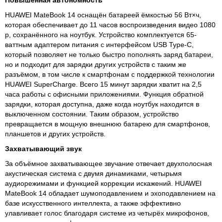
Повышенная автономность
HUAWEI MateBook 14 оснащён батареей ёмкостью 56 Вт×ч,
которая обеспечивает до 11 часов воспроизведения видео 1080
p, сохранённого на ноутбук. Устройство комплектуется 65-
ваттным адаптером питания с интерфейсом USB Type-C,
который позволяет не только быстро пополнять заряд батареи,
но и подходит для зарядки других устройств с таким же
разъёмом, в том числе к смартфонам с поддержкой технологии
HUAWEI SuperCharge. Всего 15 минут зарядки хватит на 2,5
часа работы с офисными приложениями. Функция обратной
зарядки, которая доступна, даже когда ноутбук находится в
выключенном состоянии. Таким образом, устройство
превращается в мощную внешнюю батарею для смартфонов,
планшетов и других устройств.
Захватывающий звук
За объёмное захватывающее звучание отвечает двухполосная
акустическая система с двумя динамиками, четырьмя
аудиорежимами и функцией коррекции искажений. HUAWEI
MateBook 14 обладает шумоподавлением и эхоподавлением на
базе искусственного интеллекта, а также эффективно
улавливает голос благодаря системе из четырёх микрофонов,