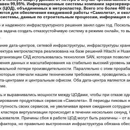
авен 99,95%. Информационные системы компании зарезервир
 (ЦОД), объединенных в метрокластер. Всего это более 400 с
ются для обеспечения ежедневной работы «Самолета», и окол
системы, данные по строительным процессам, информация о 
 и надежного инфраструктурного решения занял один год. Посколь
 задача создать отказоустойчивую систему в режиме онлайн, то в
.
ние дата-центров, сетевой инфраструктуры, инфраструктуры хран
ектура метрокластера реализована на базе решений Hitachi и Huaw
рганизации СХД использовалась технология SAN, которая позволи
ления данных и масштабирования на стабильно высокий уровень з
мальной потери производительности. Параллельно с этим прораб
которые отвечали нашим техническим требованиям, проводились 
та-центрами и центральным офисом. Оба дата-центра являются ак
име.
ь и выравнивались мощности между ЦОДами, чтобы при отказе одн
ирование продуктовых сервисов «Самолета». В периоды пиковых н
тупность своих сервисов, не увеличивая время ожидания сотрудник
кластера виртуализации происходит в течении нескольких секунд,
льзователя. Причины сбоя в работе ЦОД могут быть различны – от 
 фактора, но правильно выстроенная инфраструктура обязана обе