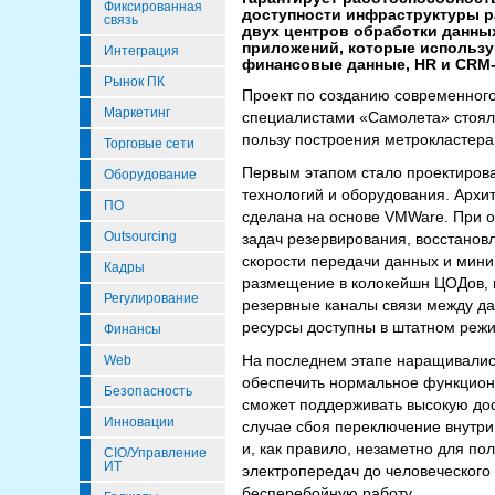
Фиксированная
доступности инфраструктуры р
связь
двух центров обработки данных
приложений, которые использу
Интеграция
финансовые данные, HR и CRM-
Рынок ПК
Проект по созданию современного
Маркетинг
специалистами «Самолета» стояла
пользу построения метрокластера
Торговые сети
Первым этапом стало проектирова
Оборудование
технологий и оборудования. Архит
ПО
сделана на основе VMWare. При о
Outsourcing
задач резервирования, восстанов
скорости передачи данных и мини
Кадры
размещение в колокейшн ЦОДов, 
Регулирование
резервные каналы связи между да
ресурсы доступны в штатном реж
Финансы
На последнем этапе наращивалис
Web
обеспечить нормальное функцион
Безопасность
сможет поддерживать высокую дос
Инновации
случае сбоя переключение внутри 
и, как правило, незаметно для по
CIO/Управление
ИТ
электропередач до человеческого
бесперебойную работу.