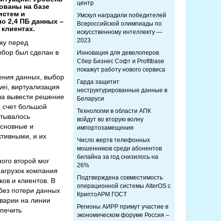
центр
ованы на базе
истем и
Умскул наградили победителей
о 2,4 ПБ данных –
Всероссийской олимпиады по
клиентах.
искусственному интеллекту —
2023
ку перед
ыбор был сделан в
Инновация для девелоперов.
Сбер Бизнес Софт и Profitbase
покажут работу нового сервиса
ения данных, выбор
Гарда защитит
ei, виртуализация
неструктурированные данные в
ла вывести решение
Беларуси
а счет большой
Технологии в области АПК
атывалось
войдут во вторую волну
основные и
импортозамещения
тивными, и их
Число жертв телефонных
мошенников среди абонентов
билайна за год снизилось на
ого второй мог
26%
агрузок компания
Подтверждена совместимость
ов и клиентов. В
операционной системы AlterOS с
 без потери данных
КриптоАРМ ГОСТ
аварии на линии
Регионы АИРР примут участие в
спечить
экономическом форуме Россия –