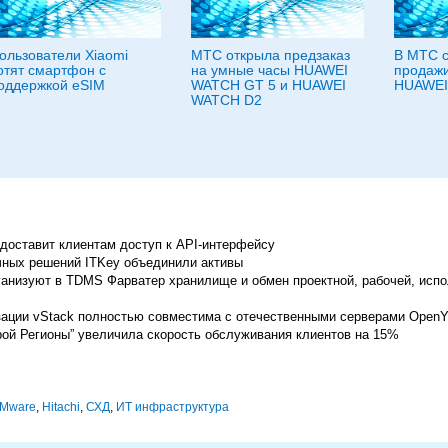
ользователи Xiaomi
МТС открыла предзаказ
В МТС с
отят смартфон с
на умные часы HUAWEI
продаж
оддержкой eSIM
WATCH GT 5 и HUAWEI
HUAWEI 
WATCH D2
доставит клиентам доступ к API-интерфейсу
ачных решений ITKey объединили активы
ганизуют в TDMS Фарватер хранилище и обмен проектной, рабочей, исп
ации vStack полностью совместима с отечественными серверами OpenY
рой Регионы” увеличила скорость обслуживания клиентов на 15%
Mware
,
Hitachi
,
СХД
,
ИТ инфраструктура