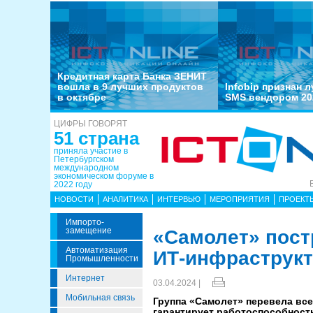
Кредитная карта Банка ЗЕНИТ
вошла в 9 лучших продуктов
Infobip признан 
в октябре
SMS вендором 20
ЦИФРЫ ГОВОРЯТ
51 страна
приняла участие в
Петербургском
международном
экономическом форуме в
2022 году
НОВОСТИ
АНАЛИТИКА
ИНТЕРВЬЮ
МЕРОПРИЯТИЯ
ПРОЕКТ
Импорто­
Замещение
«Самолет» пост
Автоматизация
ИТ-инфраструк
Промышленности
Интернет
03.04.2024 |
Мобильная связь
Группа «Самолет» перевела вс
гарантирует работоспособность