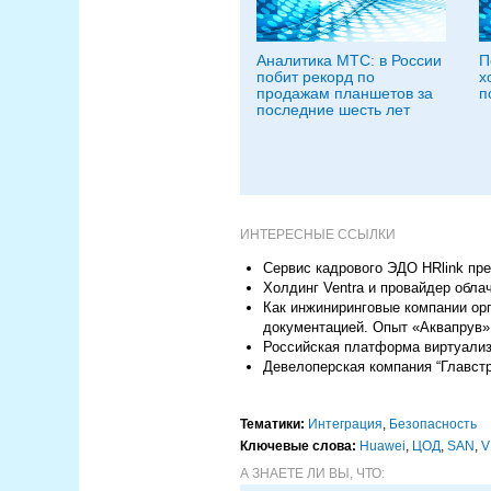
Аналитика МТС: в России
П
побит рекорд по
х
продажам планшетов за
п
последние шесть лет
ИНТЕРЕСНЫЕ ССЫЛКИ
Сервис кадрового ЭДО HRlink пре
Холдинг Ventra и провайдер обл
Как инжиниринговые компании ор
документацией. Опыт «Аквапрув»
Российская платформа виртуализ
Девелоперская компания “Главст
Тематики:
Интеграция
,
Безопасность
Ключевые слова:
Huawei
,
ЦОД
,
SAN
,
V
А ЗНАЕТЕ ЛИ ВЫ, ЧТО: