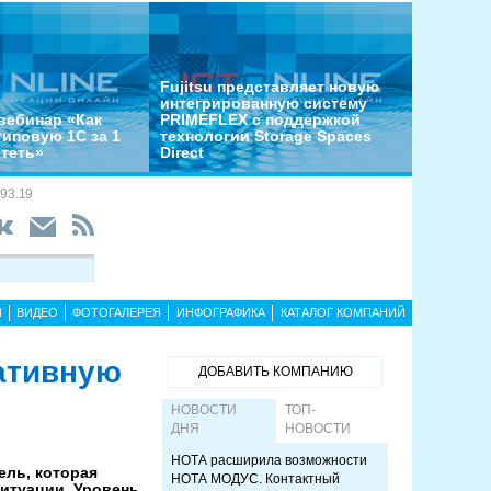
Fujitsu представляет новую
интегрированную систему
вебинар «Как
PRIMEFLEX с поддержкой
типовую 1С за 1
технологии Storage Spaces
отеть»
Direct
93.19
Ы
ВИДЕО
ФОТОГАЛЕРЕЯ
ИНФОГРАФИКА
КАТАЛОГ КОМПАНИЙ
ативную
ДОБАВИТЬ КОМПАНИЮ
НОВОСТИ
ТОП-
ДНЯ
НОВОСТИ
НОТА расширила возможности
ель, которая
НОТА МОДУС. Контактный
ситуации. Уровень