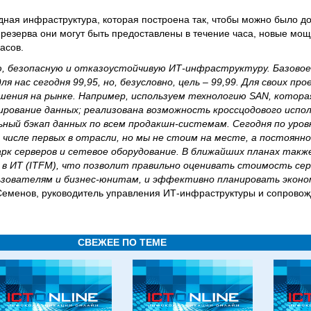
ная инфраструктура, которая построена так, чтобы можно было д
 резерва они могут быть предоставлены в течение часа, новые мощ
асов.
, безопасную и отказоустойчивую ИТ-инфраструктуру. Базовое
нас сегодня 99,95, но, безусловно, цель – 99,99. Для своих пр
шения на рынке. Например, используем технологию SAN, котора
ирование данных; реализована возможность кроссцодового испо
ный бэкап данных по всем продакшн-системам. Сегодня по уро
исле первых в отрасли, но мы не стоим на месте, а постоянно
рк серверов и сетевое оборудование. В ближайших планах такж
в ИТ (ITFM), что позволит правильно оценивать стоимость се
зователям и бизнес-юнитам, и эффективно планировать эконо
Семенов, руководитель управления ИТ-инфраструктуры и сопровож
СВЕЖЕЕ ПО ТЕМЕ