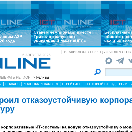
Станем чемпионами вместе:
Бесплатный 
лучшим A2P
Триколор запускает
обновить не
20 года
уникальный пакет «UFC»
час и не всп
ВЛАДИКАВКАЗ
17.3
°
ЦБ
USD 80.93 EUR 
6 АВГУСТА 2026
ВЫБРАТЬ РЕГИОН
> Релизы
Ы
IT КЛАСС
КОЛОНКА РЕДАКТОРА
IT РЕЙТИНГ
ТЕСТОВЫЙ СТЕНД
РЕЛИЗ
роил отказоустойчивую корпор
туру
е корпоративные ИТ-системы на новую отказоустойчивую мод
 и полную защиту данных от потерь в случае чрезвычайной 