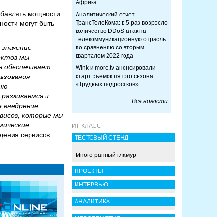
Африка
обавлять мощности
Аналитический отчет
ности могут быть
ТрансТелеКома: в 5 раз возросло
количество DDoS-атак на
телекоммуникационную отрасль
 значение
по сравнению со вторым
кварталом 2022 года
оектов мы
я обеспечивает
Wink и more.tv анонсировали
льзования
старт съемок пятого сезона
«Трудных подростков»
вню
 развиваемся и
Все новости
е внедрение
рвисов, которые мы
мические
ИТ-КЛАСС
дения сервисов
ТЕСТОВЫЙ СТЕНД
Многогранный гламур
ПРОЕКТЫ
ИНТЕРВЬЮ
АНАЛИТИКА