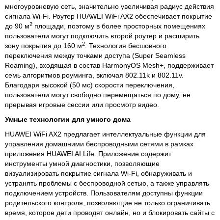
многоуровневую сеть, значительно увеличивая радиус действия
сигнала Wi-Fi. Роутер HUAWEI WiFi AX2 обеспечивает покрытие
2
до 90 м
площади, поэтому в более просторных помещениях
пользователи могут подключить второй роутер и расширить
2
зону покрытия до 160 м
. Технология бесшовного
переключения между точками доступа (Super Seamless
Roaming), входящая в состав HarmonyOS Mesh+, поддерживает
семь алгоритмов роуминга, включая 802.11k и 802.11v.
Благодаря высокой (50 мс) скорости переключения,
пользователи могут свободно перемещаться по дому, не
прерывая игровые сессии или просмотр видео.
Умные технологии для умного дома
HUAWEI WiFi AX2 предлагает интеллектуальные функции для
управления домашними беспроводными сетями в рамках
приложения HUAWEI AI Life. Приложение содержит
инструменты умной диагностики, позволяющие
визуализировать покрытие сигнала Wi-Fi, обнаруживать и
устранять проблемы с беспроводной сетью, а также управлять
подключением устройств. Пользователям доступны функции
родительского контроля, позволяющие не только ограничивать
время, которое дети проводят онлайн, но и блокировать сайты с