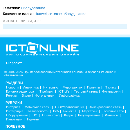
Тематики:
Оборудование
Ключевые слова:
Huawei
,
сетевое оборудование
А ЗНАЕТЕ ЛИ ВЫ, ЧТО:
О проекте
© 2004-2026 При использовании материалов ссылка на releases.ict-online.ru
обязательна
РАЗДЕЛЫ
Новости
Аналитика
Интервью
Мероприятия
Проекты
IT класс
Колонка редактора
IT рейтинг
ICT Life
Тестовый стенд
Фигура речи
Релизы
Видео
Фотогалерея
Инфографика
РУБРИКИ
Интернет
Мобильная связь
CIO/Управление ИТ
Фиксированная связь
Интеграция
Безопасность
Веб
Рынок ПК
Маркетинг
Торговые сети
Оборудование
ПО
Outsourcing
Кадры
Регулирование
Финансы
Инновации
Гаджеты
ПОЛЕЗНОЕ