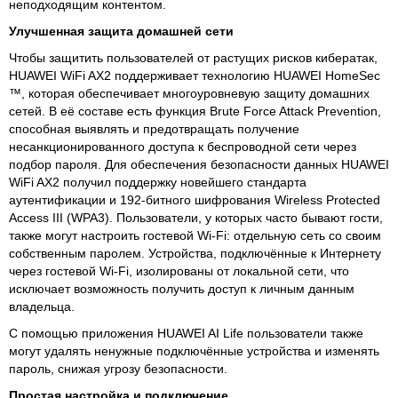
неподходящим контентом.
Улучшенная защита домашней сети
Чтобы защитить пользователей от растущих рисков кибератак,
HUAWEI WiFi AX2 поддерживает технологию HUAWEI HomeSec
™, которая обеспечивает многоуровневую защиту домашних
сетей. В её составе есть функция Brute Force Attack Prevention,
способная выявлять и предотвращать получение
несанкционированного доступа к беспроводной сети через
подбор пароля. Для обеспечения безопасности данных HUAWEI
WiFi AX2 получил поддержку новейшего стандарта
аутентификации и 192-битного шифрования Wireless Protected
Access III (WPA3). Пользователи, у которых часто бывают гости,
также могут настроить гостевой Wi-Fi: отдельную сеть со своим
собственным паролем. Устройства, подключённые к Интернету
через гостевой Wi-Fi, изолированы от локальной сети, что
исключает возможность получить доступ к личным данным
владельца.
С помощью приложения HUAWEI AI Life пользователи также
могут удалять ненужные подключённые устройства и изменять
пароль, снижая угрозу безопасности.
Простая настройка и подключение