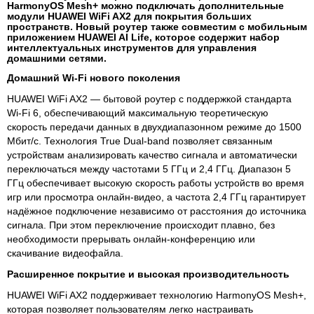
HarmonyOS Mesh+ можно подключать дополнительные
модули HUAWEI WiFi AX2 для покрытия больших
пространств. Новый роутер также совместим с мобильным
приложением HUAWEI AI Life, которое содержит набор
интеллектуальных инструментов для управления
домашними сетями.
Домашний
Wi
-
Fi
нового поколения
HUAWEI WiFi AX2 — бытовой роутер с поддержкой стандарта
Wi-Fi 6, обеспечивающий максимальную теоретическую
скорость передачи данных в двухдиапазонном режиме до 1500
Мбит/с. Технология True Dual-band позволяет связанным
устройствам анализировать качество сигнала и автоматически
переключаться между частотами 5 ГГц и 2,4 ГГц. Диапазон 5
ГГц обеспечивает высокую скорость работы устройств во время
игр или просмотра онлайн-видео, а частота 2,4 ГГц гарантирует
надёжное подключение независимо от расстояния до источника
сигнала. При этом переключение происходит плавно, без
необходимости прерывать онлайн-конференцию или
скачивание видеофайла.
Расширенное покрытие и высокая производительность
HUAWEI WiFi AX2 поддерживает технологию HarmonyOS Mesh+,
которая позволяет пользователям легко настраивать