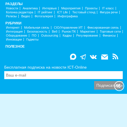
РАЗДЕЛЫ
Новости
Аналитика
Интервью
Мероприятия
Проекты
IT класс
Колонка редактора
IT рейтинг
ICT Life
Тестовый стенд
Фигура речи
Релизы
Видео
Фотогалерея
Инфографика
РУБРИКИ
Интернет
Мобильная связь
CIO/Управление ИТ
Фиксированная связь
Интеграция
Безопасность
Веб
Рынок ПК
Маркетинг
Торговые сети
Оборудование
ПО
Outsourcing
Кадры
Регулирование
Финансы
Инновации
Гаджеты
ПОЛЕЗНОЕ
Бесплатная подписка на новости ICT-Online