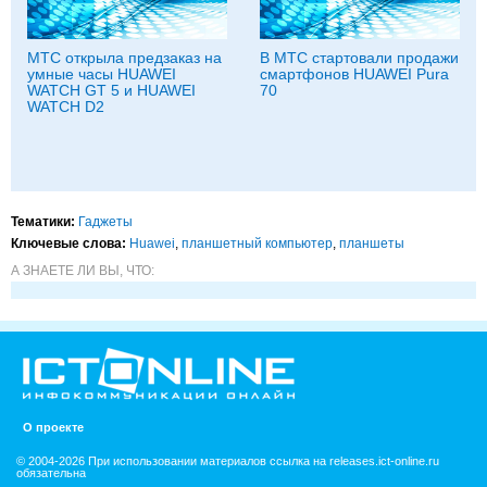
МТС открыла предзаказ на
В МТС стартовали продажи
умные часы HUAWEI
смартфонов HUAWEI Pura
WATCH GT 5 и HUAWEI
70
WATCH D2
Тематики:
Гаджеты
Ключевые слова:
Huawei
,
планшетный компьютер
,
планшеты
А ЗНАЕТЕ ЛИ ВЫ, ЧТО:
О проекте
© 2004-2026 При использовании материалов ссылка на releases.ict-online.ru
обязательна