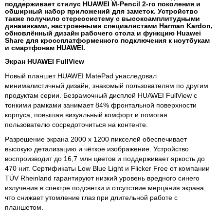
поддерживает стилус HUAWEI M-Pencil 2-го поколения и
обширный набор приложений для заметок. Устройство
также получило стереосистему с высокоамплитудными
динамиками, настроенными специалистами Harman Kardon,
обновлённый дизайн рабочего стола и функцию Huawei
Share для кроссплатформенного подключения к ноутбукам
и смартфонам HUAWEI.
Экран
HUAWEI
FullView
Новый планшет HUAWEI MatePad унаследовал
минималистичный дизайн, знакомый пользователям по другим
продуктам серии. Безрамочный дисплей HUAWEI FullView с
тонкими рамками занимает 84% фронтальной поверхности
корпуса, повышая визуальный комфорт и помогая
пользователю сосредоточиться на контенте.
Разрешение экрана 2000 x 1200 пикселей обеспечивает
высокую детализацию и чёткое изображение. Устройство
воспроизводит до 16,7 млн цветов и поддерживает яркость до
470 нит. Сертификаты Low Blue Light и Flicker Free от компании
TÜV Rheinland гарантируют низкий уровень вредного синего
излучения в спектре подсветки и отсутствие мерцания экрана,
что снижает утомление глаз при длительной работе с
планшетом.