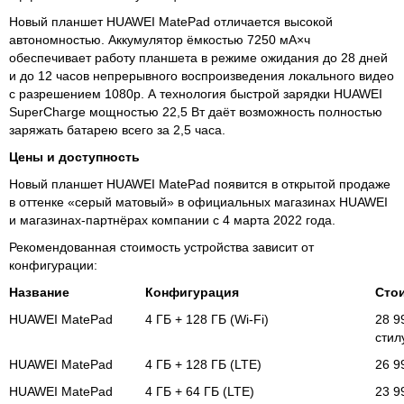
Новый планшет HUAWEI MatePad отличается высокой
автономностью. Аккумулятор ёмкостью 7250 мА×ч
обеспечивает работу планшета в режиме ожидания до 28 дней
и до 12 часов непрерывного воспроизведения локального видео
с разрешением 1080p. А технология быстрой зарядки HUAWEI
SuperCharge мощностью 22,5 Вт даёт возможность полностью
заряжать батарею всего за 2,5 часа.
Цены и доступность
Новый планшет HUAWEI MatePad появится в открытой продаже
в оттенке «серый матовый» в официальных магазинах HUAWEI
и магазинах-партнёрах компании с 4 марта 2022 года.
Рекомендованная стоимость устройства зависит от
конфигурации:
Название
Конфигурация
Сто
HUAWEI MatePad
4 ГБ + 128 ГБ (Wi-Fi)
28 9
стил
HUAWEI MatePad
4 ГБ + 128 ГБ (LTE)
26 9
HUAWEI MatePad
4 ГБ + 64 ГБ (LTE)
23 9