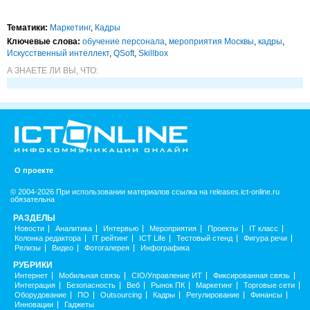
Тематики:
Маркетинг
,
Кадры
Ключевые слова:
обучение персонала
,
мероприятия Москвы
,
кадры
,
Искусственный интеллект
,
QSoft
,
Skillbox
А ЗНАЕТЕ ЛИ ВЫ, ЧТО:
О проекте
© 2004-2026 При использовании материалов ссылка на releases.ict-online.ru
обязательна
РАЗДЕЛЫ
Новости
Аналитика
Интервью
Мероприятия
Проекты
IT класс
Колонка редактора
IT рейтинг
ICT Life
Тестовый стенд
Фигура речи
Релизы
Видео
Фотогалерея
Инфографика
РУБРИКИ
Интернет
Мобильная связь
CIO/Управление ИТ
Фиксированная связь
Интеграция
Безопасность
Веб
Рынок ПК
Маркетинг
Торговые сети
Оборудование
ПО
Outsourcing
Кадры
Регулирование
Финансы
Инновации
Гаджеты