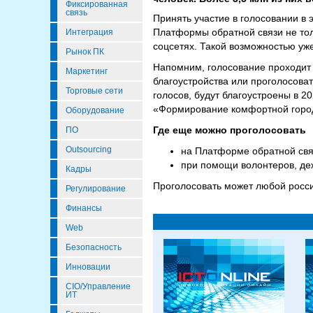
Фиксированная
связь
Принять участие в голосовании в
Платформы обратной связи не толь
Интеграция
соцсетях. Такой возможностью уже
Рынок ПК
Напомним, голосование проходит с
Маркетинг
благоустройства или проголосова
Торговые сети
голосов, будут благоустроены в 2
«Формирование комфортной горо
Оборудование
Где еще можно проголосовать
ПО
Outsourcing
на Платформе обратной свя
при помощи волонтеров, де
Кадры
Проголосовать может любой росси
Регулирование
Финансы
Web
Безопасность
Инновации
CIO/Управление
ИТ