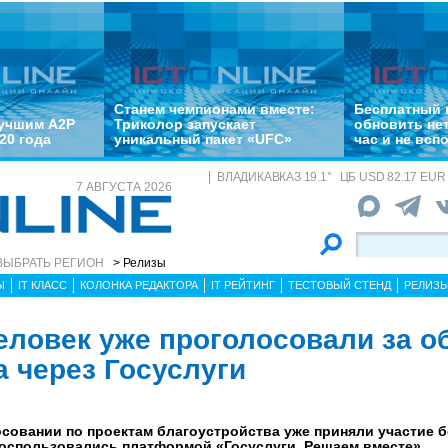
Станем чемпионами вместе:
Бесплатный 
лучшим A2P
Триколор запускает
обновить не
20 года
уникальный пакет «UFC»
час и не всп
ВЛАДИКАВКАЗ
19.1
°
ЦБ
USD 82.17 EUR 
7 АВГУСТА 2026
ВЫБРАТЬ РЕГИОН
> Релизы
Ы
IT КЛАСС
КОЛОНКА РЕДАКТОРА
IT РЕЙТИНГ
ТЕСТОВЫЙ СТЕНД
РЕЛИЗ
человек уже проголосовали за 
а через Госуслуги
овании по проектам благоустройства уже приняли участие б
 воспользовались платформой «Госуслуги. Решаем вместе».