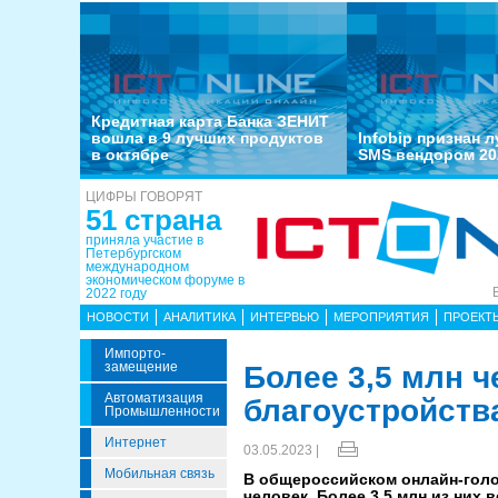
Кредитная карта Банка ЗЕНИТ
вошла в 9 лучших продуктов
Infobip признан 
в октябре
SMS вендором 20
ЦИФРЫ ГОВОРЯТ
51 страна
приняла участие в
Петербургском
международном
экономическом форуме в
2022 году
НОВОСТИ
АНАЛИТИКА
ИНТЕРВЬЮ
МЕРОПРИЯТИЯ
ПРОЕКТ
Импорто­
Замещение
Более 3,5 млн 
Автоматизация
благоустройств
Промышленности
Интернет
03.05.2023 |
Мобильная связь
В общероссийском онлайн-голос
человек. Более 3,5 млн из них