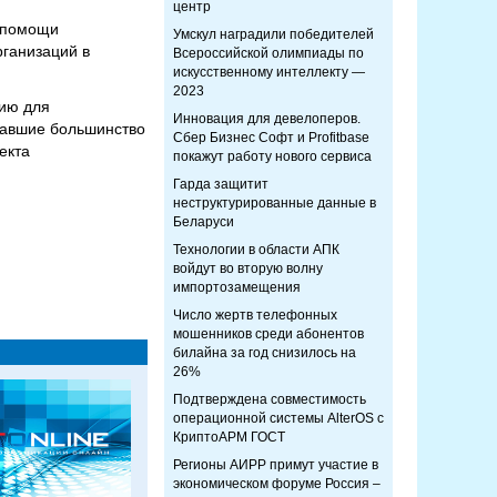
центр
и помощи
Умскул наградили победителей
рганизаций в
Всероссийской олимпиады по
искусственному интеллекту —
2023
рию для
Инновация для девелоперов.
равшие большинство
Сбер Бизнес Софт и Profitbase
екта
покажут работу нового сервиса
Гарда защитит
неструктурированные данные в
Беларуси
Технологии в области АПК
войдут во вторую волну
импортозамещения
Число жертв телефонных
мошенников среди абонентов
билайна за год снизилось на
26%
Подтверждена совместимость
операционной системы AlterOS с
КриптоАРМ ГОСТ
Регионы АИРР примут участие в
экономическом форуме Россия –