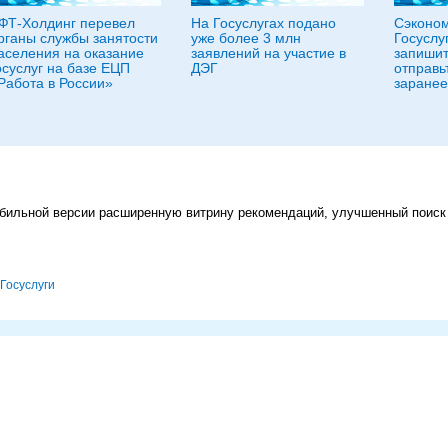
ФТ-Холдинг перевел
На Госуслугах подано
Сэконом
рганы службы занятости
уже более 3 млн
Госуслу
аселения на оказание
заявлений на участие в
запишит
осуслуг на базе ЕЦП
ДЭГ
отправь
Работа в России»
заранее
бильной версии расширенную витрину рекомендаций, улучшенный поиск
Госуслуги