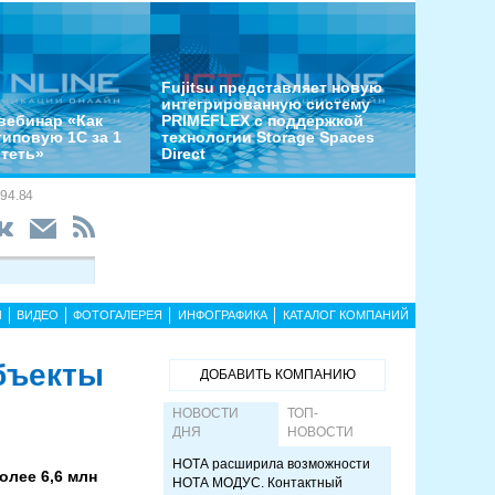
Fujitsu представляет новую
интегрированную систему
вебинар «Как
PRIMEFLEX с поддержкой
типовую 1С за 1
технологии Storage Spaces
отеть»
Direct
94.84
Ы
ВИДЕО
ФОТОГАЛЕРЕЯ
ИНФОГРАФИКА
КАТАЛОГ КОМПАНИЙ
объекты
ДОБАВИТЬ КОМПАНИЮ
НОВОСТИ
ТОП-
ДНЯ
НОВОСТИ
НОТА расширила возможности
олее 6,6 млн
НОТА МОДУС. Контактный