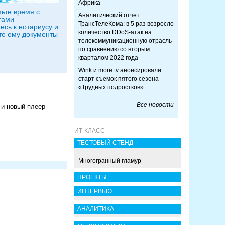
Африка
ьте время с
Аналитический отчет
гами —
ТрансТелеКома: в 5 раз возросло
есь к нотариусу и
количество DDoS-атак на
те ему документы
телекоммуникационную отрасль
по сравнению со вторым
кварталом 2022 года
Wink и more.tv анонсировали
старт съемок пятого сезона
«Трудных подростков»
Все новости
 и новый плеер
ИТ-КЛАСС
ТЕСТОВЫЙ СТЕНД
Многогранный гламур
ПРОЕКТЫ
ИНТЕРВЬЮ
АНАЛИТИКА