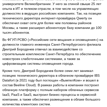
университете Великобритании. У него за спиной свыше 25 лет
опыта в ИТ и телеком-отрасли, в том числе на управляющих
должностях в ведущих российских компаниях. Так, на позиции
технического директора интернет-провайдера Qwerty он
обеспечил охват сети для более чем половины районов
Москвы, а также расширил абонентскую базу компании до 100
тысяч абонентов.
Во ФГУП РСВО («Российские сети вещания и оповещения») на
должности главного инженера Санкт-Петербургского филиала
Дмитрий Бородачев отвечал за взаимодействие со
строительным комплексом Санкт-Петербурга по обеспечению
новостроек слаботочными системами, а также за
цифровизацию системы оповещения города.
Кроме того, Дмитрий Бородачев более семи лет занимал
позицию технического директора в облачном провайдере IBS
Datafort (в 2021 году был поглощен «ВымпелКом» и вошел в
состав Beeline Cloud). В рамках работы в компании построил
облачную платформу с полным набором облачных сервисов
IaaS, PaaS и SaaS, выстроил бизнес-процессы в сервисной
компании, а также обеспечил размещение в облаке большого
количества клиентских систем.