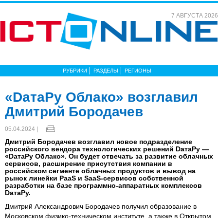
7 АВГУСТА 2026
РУБРИКИ
РАЗДЕЛЫ
РЕГИОНЫ
«DатаРу Облако» возглавил
Дмитрий Бородачев
05.04.2024 |
Дмитрий Бородачев возглавил новое подразделение
российского вендора технологических решений DатаРу —
«DатаРу Облако». Он будет отвечать за развитие облачных
сервисов, расширение присутствия компании в
российском сегменте облачных продуктов и вывод на
рынок линейки PaaS и SaaS-сервисов собственной
разработки на базе программно-аппаратных комплексов
DaтаРу.
Дмитрий Александрович Бородачев получил образование в
Московском физико-техническом институте, а также в Открытом