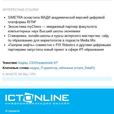
ИНТЕРЕСНЫЕ ССЫЛКИ
SIMETRA оснастила МАДИ академической версией цифровой
платформы RITM³
Экосистема myChess — имиджевый партнер факультета
компьютерных наук Высшей школы экономики
Стажировки, онлайн-школы и курсы актерского мастерства: гайд
по образованию для маркетологов в подкасте Media Mix
«Газпром нефть» совместно с PIX Robotics и другими цифровыми
партнерами запустила новый проект в сфере ИТ-образования
Тематики:
Кадры
,
CIO/Управление ИТ
Ключевые слова:
кадры
,
IT-директор
,
облачные услуги
,
DataРу
А ЗНАЕТЕ ЛИ ВЫ, ЧТО:
О проекте