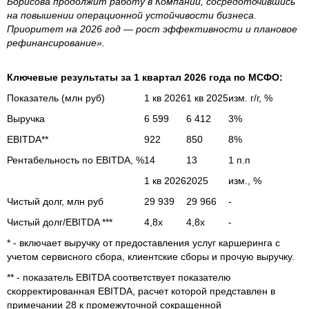
Борисова продолжит работу в Компании, сосредоточившись
на повышении операционной устойчивости бизнеса.
Приоритет на 2026 год — рост эффективности и плановое
рефинансирование».
Ключевые результаты за 1 квартал 2026 года по МСФО:
Показатель (млн руб)
1 кв 2026
1 кв 2025
изм. г/г, %
Выручка
6 599
6 412
3%
EBITDA**
922
850
8%
Рентабельность по EBITDA, %
14
13
1 п.п
1 кв 2026
2025
изм., %
Чистый долг, млн руб
29 939
29 966
-
Чистый долг/EBITDA ***
4,8х
4,8х
-
* - включает выручку от предоставления услуг каршеринга с
учетом сервисного сбора, клиентские сборы и прочую выручку.
** - показатель EBITDA соответствует показателю
скорректированная EBITDA, расчет которой представлен в
примечании 28 к промежуточной сокращенной