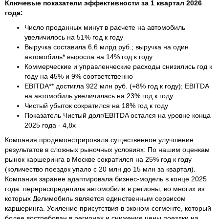
Ключевые показатели эффективности за 1 квартал 2026
года:
Число проданных минут в расчете на автомобиль
увеличилось на 51% год к году
Выручка составила 6,6 млрд руб.; выручка на один
автомобиль* выросла на 14% год к году
Коммерческие и управленческие расходы снизились год к
году на 45% и 9% соответственно
EBITDA** достигла 922 млн руб. (+8% год к году); EBITDA
на автомобиль увеличилась на 23% год к году
Чистый убыток сократился на 18% год к году
Показатель Чистый долг/EBITDA остался на уровне конца
2025 года - 4,8x
Компания продемонстрировала существенное улучшение
результатов в сложных рыночных условиях: По нашим оценкам
рынок каршеринга в Москве сократился на 25% год к году
(количество поездок упало с 20 млн до 15 млн за квартал).
Компания заранее адаптировала бизнес-модель в конце 2025
года: перераспределила автомобили в регионы, во многих из
которых Делимобиль является единственным сервисом
каршеринга. Усиление присутствия в эконом-сегменте, который
более востребован в регионах и снижение цены поездки на