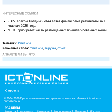
ИНТЕРЕСНЫЕ ССЫЛКИ
«ЭР-Телеком Холдинг» объявляет финансовые результаты за 1
квартал 2026 года
МГТС приобретет часть размещенных привилегированных акций
Тематики:
Финансы
Ключевые слова:
финансы
,
выручка
,
отчет
А ЗНАЕТЕ ЛИ ВЫ, ЧТО:
О проекте
© 2004-2026 При использовании материалов ссылка на releases.ict-online.ru
обязательна
РАЗДЕЛЫ
Новости
Аналитика
Интервью
Мероприятия
Проекты
IT класс