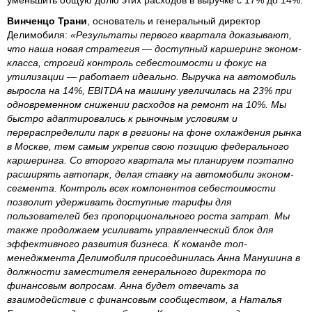
уменьшить общую долю этих расходов в выручке с 17% до 14%.
Винченцо Трани
, основатель и генеральный директор
Делимобиля:
«Результаты первого квартала доказывают,
что наша новая стратегия — доступный каршеринг эконом-
класса, строгий контроль себестоимости и фокус на
утилизации — работает идеально. Выручка на автомобиль
выросла на 14%, EBITDA на машину увеличилась на 23% при
одновременном снижении расходов на ремонт на 10%. Мы
быстро адаптировались к рыночным условиям и
перераспределили парк в регионы на фоне охлаждения рынка
в Москве, тем самым укрепив свою позицию федерального
каршеринга. Со второго квартала мы планируем поэтапно
расширять автопарк, делая ставку на автомобили эконом-
сегмента. Контроль всех компонентов себестоимости
позволит удерживать доступные тарифы для
пользователей без пропорционального роста затрат. Мы
также продолжаем усиливать управленческий блок для
эффективного развития бизнеса. К команде топ-
менеджмента Делимобиля присоединилась Анна Манушина в
должности заместителя генерального директора по
финансовым вопросам. Анна будет отвечать за
взаимодействие с финансовым сообществом, а Наталья