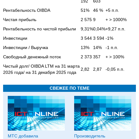
192
603
Рентабельность OIBDA
51%
46 %
+5 п.п.
Чистая прибыль
2 575
9
+ > 1000%
Рентабельность по чистой прибыли
9,31%
0,04%
+9,27 п.п.
Инвестиции
3 544
3 594
-1%
Инвестиции / Выручка
13%
14%
-1 п.п.
Свободный денежный поток
2 373
357
+ > 100%
Чистый долг/ OIBDA LTM на 31 марта
2,82
2,87
-0,05 п.п.
2026 года/ на 31 декабря 2025 года
СВЕЖЕЕ ПО ТЕМЕ
МТС добавила
Производитель