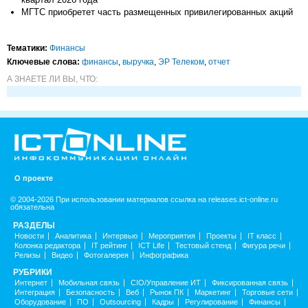
МГТС приобретет часть размещенных привилегированных акций
Тематики:
Финансы
Ключевые слова:
финансы
,
выручка
,
ЭР Телеком
,
отчет
А ЗНАЕТЕ ЛИ ВЫ, ЧТО:
О проекте
© 2004-2026 При использовании материалов ссылка на releases.ict-online.ru
обязательна
РАЗДЕЛЫ
Новости
Аналитика
Интервью
Мероприятия
Проекты
IT класс
Колонка редактора
IT рейтинг
ICT Life
Тестовый стенд
Фигура речи
Релизы
Видео
Фотогалерея
Инфографика
РУБРИКИ
Интернет
Мобильная связь
CIO/Управление ИТ
Фиксированная связь
Интеграция
Безопасность
Веб
Рынок ПК
Маркетинг
Торговые сети
Оборудование
ПО
Outsourcing
Кадры
Регулирование
Финансы