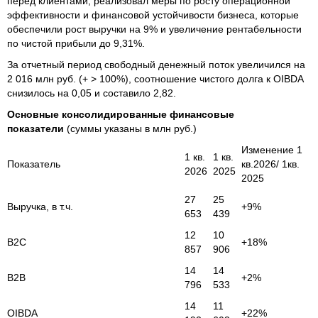
перед клиентами, реализовал меры по росту операционной
эффективности и финансовой устойчивости бизнеса, которые
обеспечили рост выручки на 9% и увеличение рентабельности
по чистой прибыли до 9,31%.
За отчетный период свободный денежный поток увеличился на
2 016 млн руб. (+ > 100%), соотношение чистого долга к OIBDA
снизилось на 0,05 и составило 2,82.
Основные консолидированные финансовые
показатели
(суммы указаны в млн руб.)
Изменение 1
1 кв.
1 кв.
Показатель
кв.2026/ 1кв.
2026
2025
2025
27
25
Выручка, в т.ч.
+9%
653
439
12
10
B2C
+18%
857
906
14
14
B2B
+2%
796
533
14
11
OIBDA
+22%