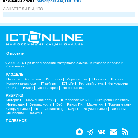
Ключевые слова:
регулирование
,
ГИС ЖКХ
А ЗНАЕТЕ ЛИ ВЫ, ЧТО:
О проекте
© 2004-2026 При использовании материалов ссылка на releases.ict-online.ru
обязательна
РАЗДЕЛЫ
Новости
Аналитика
Интервью
Мероприятия
Проекты
IT класс
Колонка редактора
IT рейтинг
ICT Life
Тестовый стенд
Фигура речи
Релизы
Видео
Фотогалерея
Инфографика
РУБРИКИ
Интернет
Мобильная связь
CIO/Управление ИТ
Фиксированная связь
Интеграция
Безопасность
Веб
Рынок ПК
Маркетинг
Торговые сети
Оборудование
ПО
Outsourcing
Кадры
Регулирование
Финансы
Инновации
Гаджеты
ПОЛЕЗНОЕ