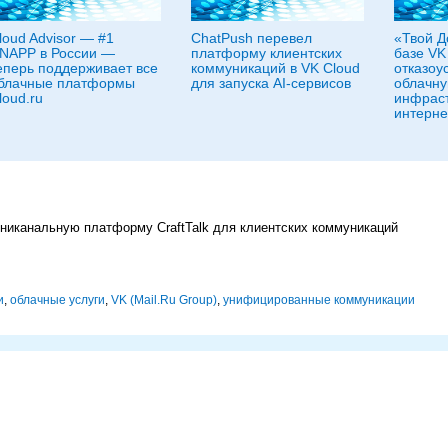
loud Advisor — #1
ChatPush перевел
«Твой Д
NAPP в России —
платформу клиентских
базе VK
еперь поддерживает все
коммуникаций в VK Cloud
отказоу
блачные платформы
для запуска AI-сервисов
облачн
loud.ru
инфраст
интерне
никанальную платформу CraftTalk для клиентских коммуникаций
и
,
облачные услуги
,
VK (Mail.Ru Group)
,
унифицированные коммуникации