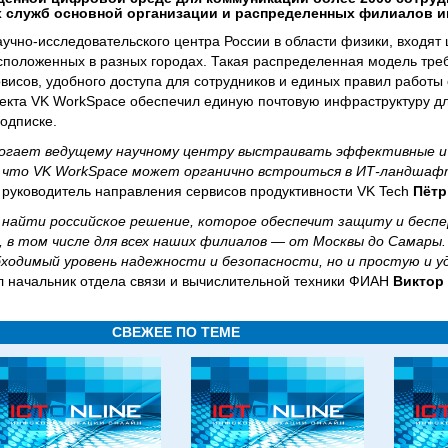
 служб основной организации и распределенных филиалов ин
аучно-исследовательского центра России в области физики, входят
положенных в разных городах. Такая распределенная модель треб
исов, удобного доступа для сотрудников и единых правил работы 
оекта VK WorkSpace обеспечил единую почтовую инфраструктуру дл
подписке.
могает ведущему научному центру выстраивать эффективные и
, что VK WorkSpace может органично встроиться в ИТ-ландшаф
л руководитель направления сервисов продуктивности VK Tech
Пётр
о найти российское решение, которое обеспечит защиту и бесп
 в том числе для всех наших филиалов — от Москвы до Самары.
ходимый уровень надежности и безопасности, но и простую и у
ал начальник отдела связи и вычислительной техники ФИАН
Виктор
СВЕЖЕЕ ПО ТЕМЕ