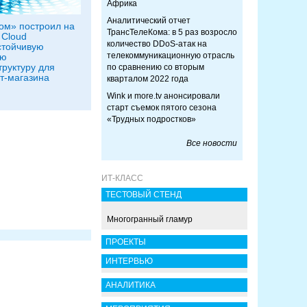
Африка
Аналитический отчет
ом» построил на
ТрансТелеКома: в 5 раз возросло
 Cloud
количество DDoS-атак на
стойчивую
телекоммуникационную отрасль
ую
руктуру для
по сравнению со вторым
т-магазина
кварталом 2022 года
Wink и more.tv анонсировали
старт съемок пятого сезона
«Трудных подростков»
Все новости
ИТ-КЛАСС
ТЕСТОВЫЙ СТЕНД
Многогранный гламур
ПРОЕКТЫ
ИНТЕРВЬЮ
АНАЛИТИКА