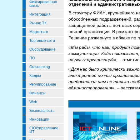
Фиксированная
отделений и административных
связь
В структуру ФИАН, крупнейшего н
Интеграция
обособленных подразделений, рас
Рынок ПК
защищенной работы почтовых серв
почтой организации. В рамках пр
Маркетинг
Решение развернуто в облаке по 
Торговые сети
«
Мы рады, что наш продукт по
Оборудование
коммуникации. Кейс показывает
ПО
научных организаци
й», – отмети
Outsourcing
«
Для нас было критически важн
электронной почты организации,
Кадры
предоставил нам не только необ
Регулирование
администрирования
», – рассказ
Финансы
Web
Безопасность
Инновации
CIO/Управление
ИТ