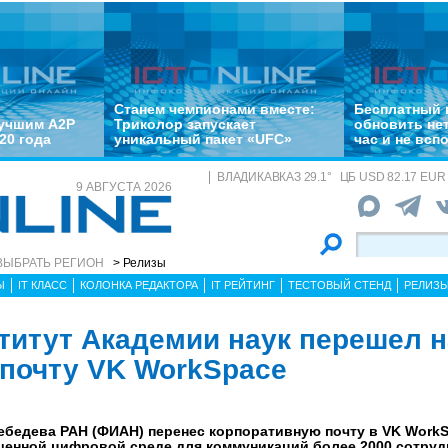
Станем чемпионами вместе:
Бесплатный 
лучшим A2P
Триколор запускает
обновить не
20 года
уникальный пакет «UFC»
час и не всп
ВЛАДИКАВКАЗ
29.1
°
ЦБ
USD 82.17 EUR 
9 АВГУСТА 2026
ВЫБРАТЬ РЕГИОН
> Релизы
Ы
IT КЛАСС
КОЛОНКА РЕДАКТОРА
IT РЕЙТИНГ
ТЕСТОВЫЙ СТЕНД
РЕЛИЗ
титут Академии наук перешел н
почту VK WorkSpace
Лебедева РАН (ФИАН) перенес корпоративную почту в VK WorkS
енной цифровой среде для коммуникаций более 2000 сотруд