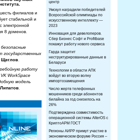
центр
ститута.
Умскул наградили победителей
 шесть филиалов и
Всероссийской олимпиады по
ует стабильной и
искусственному интеллекту —
с электронной
2023
я 8 доменов.
Инновация для девелоперов.
Сбер Бизнес Софт и Profitbase
покажут работу нового сервиса
 безопасные
Гарда защитит
т государственных
неструктурированные данные в
 Щеглов
.
Беларуси
еребойную работу
Технологии в области АПК
 VK WorkSpace
войдут во вторую волну
импортозамещения
добную модель
 Липатов
.
Число жертв телефонных
мошенников среди абонентов
билайна за год снизилось на
26%
Подтверждена совместимость
операционной системы AlterOS с
КриптоАРМ ГОСТ
Регионы АИРР примут участие в
экономическом форуме Россия –