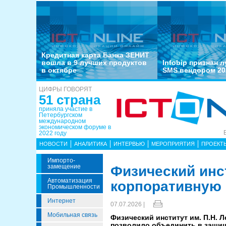
Кредитная карта Банка ЗЕНИТ
вошла в 9 лучших продуктов
Infobip признан 
в октябре
SMS вендором 20
ЦИФРЫ ГОВОРЯТ
51 страна
приняла участие в
Петербургском
международном
экономическом форуме в
2022 году
НОВОСТИ
АНАЛИТИКА
ИНТЕРВЬЮ
МЕРОПРИЯТИЯ
ПРОЕКТ
Импорто­
Замещение
Физический инс
Автоматизация
корпоративную 
Промышленности
Интернет
07.07.2026 |
Мобильная связь
Физический институт им. П.Н. 
позволило объединить в защищ