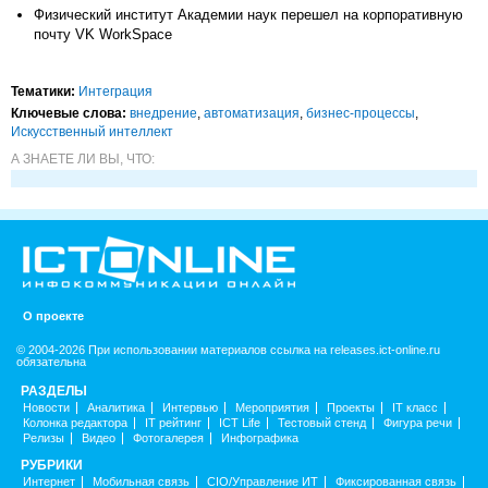
Физический институт Академии наук перешел на корпоративную
почту VK WorkSpace
Тематики:
Интеграция
Ключевые слова:
внедрение
,
автоматизация
,
бизнес-процессы
,
Искусственный интеллект
А ЗНАЕТЕ ЛИ ВЫ, ЧТО:
О проекте
© 2004-2026 При использовании материалов ссылка на releases.ict-online.ru
обязательна
РАЗДЕЛЫ
Новости
Аналитика
Интервью
Мероприятия
Проекты
IT класс
Колонка редактора
IT рейтинг
ICT Life
Тестовый стенд
Фигура речи
Релизы
Видео
Фотогалерея
Инфографика
РУБРИКИ
Интернет
Мобильная связь
CIO/Управление ИТ
Фиксированная связь