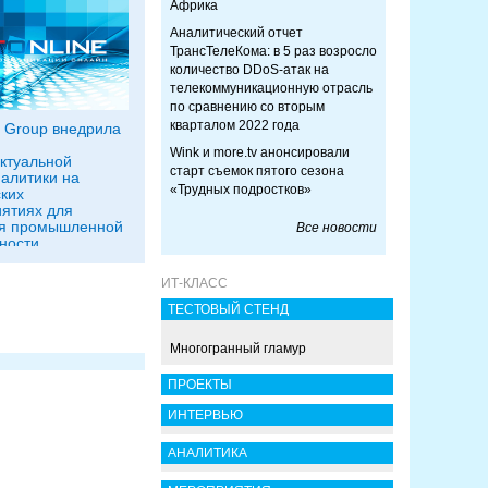
Африка
Аналитический отчет
ТрансТелеКома: в 5 раз возросло
количество DDoS-атак на
телекоммуникационную отрасль
по сравнению со вторым
кварталом 2022 года
cs Group внедрила
Wink и more.tv анонсировали
ктуальной
старт съемок пятого сезона
алитики на
«Трудных подростков»
ких
ятиях для
ля промышленной
Все новости
ности
ИТ-КЛАСС
ТЕСТОВЫЙ СТЕНД
Многогранный гламур
ПРОЕКТЫ
ИНТЕРВЬЮ
АНАЛИТИКА