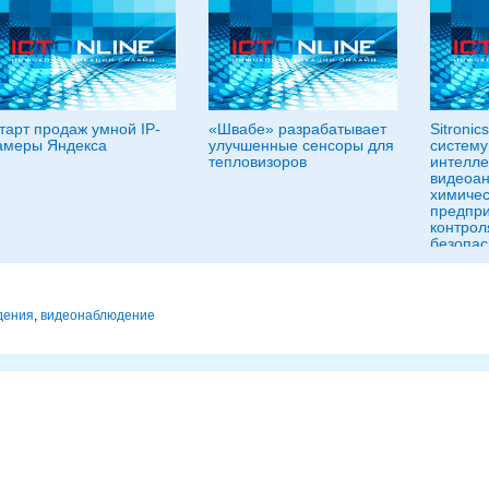
тарт продаж умной IP-
«Швабе» разрабатывает
Sitroni
амеры Яндекса
улучшенные сенсоры для
систему
тепловизоров
интелле
видеоан
химичес
предпри
контро
безопас
дения
,
видеонаблюдение