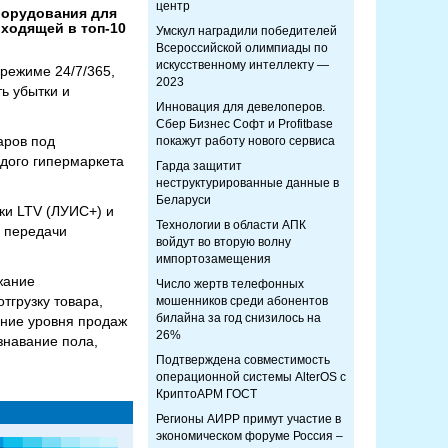
центр
борудования для
входящей в топ-10
Умскул наградили победителей
Всероссийской олимпиады по
искусственному интеллекту —
режиме 24/7/365,
2023
ь убытки и
Инновация для девелоперов.
Сбер Бизнес Софт и Profitbase
аров под
покажут работу нового сервиса
дого гипермаркета
Гарда защитит
неструктурированные данные в
Беларуси
ки LTV (ЛУИС+) и
Технологии в области АПК
и передачи
войдут во вторую волну
импортозамещения
жание
Число жертв телефонных
тгрузку товара,
мошенников среди абонентов
билайна за год снизилось на
ение уровня продаж
26%
знавание пола,
Подтверждена совместимость
операционной системы AlterOS с
КриптоАРМ ГОСТ
Регионы АИРР примут участие в
экономическом форуме Россия –