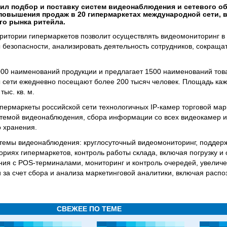
л подбор и поставку систем видеонаблюдения и сетевого о
повышения продаж в 20 гипермаркетах международной сети, 
го рынка ритейла.
итории гипермаркетов позволит осуществлять видеомониторинг в 
 безопасности, анализировать деятельность сотрудников, сокращат
000 наименований продукции и предлагает 1500 наименований тов
 сети ежедневно посещают более 200 тысяч человек. Площадь каж
тыс. кв. м.
ипермаркеты российской сети технологичных IP-камер торговой мар
стемой видеонаблюдения, сбора информации со всех видеокамер 
 хранения.
стемы видеонаблюдения: круглосуточный видеомониторинг, поддер
риях гипермаркетов, контроль работы склада, включая погрузку и о
ия с POS-терминалами, мониторинг и контроль очередей, увелич
 за счет сбора и анализа маркетинговой аналитики, включая распо
СВЕЖЕЕ ПО ТЕМЕ