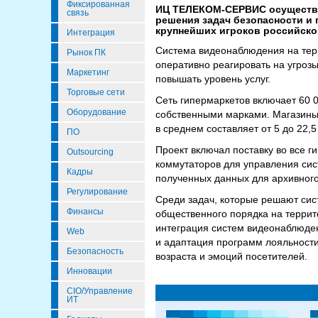
Фиксированная
ИЦ ТЕЛЕКОМ-СЕРВИС осуществи
связь
решения задач безопасности и 
крупнейших игроков российско
Интеграция
Система видеонаблюдения на терр
Рынок ПК
оперативно реагировать на угрозы
Маркетинг
повышать уровень услуг.
Торговые сети
Сеть гипермаркетов включает 60 
Оборудование
собственными марками. Магазины
в среднем составляет от 5 до 22,5 
ПО
Проект включал поставку во все г
Outsourcing
коммутаторов для управления си
Кадры
полученных данных для архивного
Регулирование
Среди задач, которые решают си
Финансы
общественного порядка на террито
интеграция систем видеонаблюден
Web
и адаптация программ лояльности
Безопасность
возраста и эмоций посетителей.
Инновации
CIO/Управление
ИТ