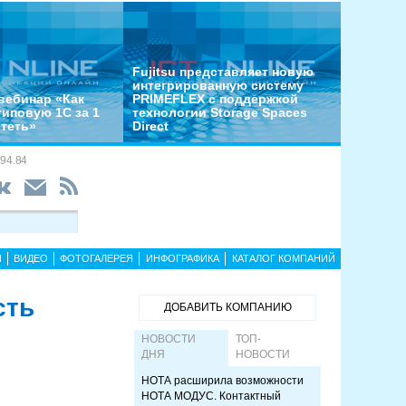
Fujitsu представляет новую
интегрированную систему
вебинар «Как
PRIMEFLEX с поддержкой
типовую 1С за 1
технологии Storage Spaces
отеть»
Direct
94.84
Ы
ВИДЕО
ФОТОГАЛЕРЕЯ
ИНФОГРАФИКА
КАТАЛОГ КОМПАНИЙ
сть
ДОБАВИТЬ КОМПАНИЮ
НОВОСТИ
ТОП-
ДНЯ
НОВОСТИ
НОТА расширила возможности
НОТА МОДУС. Контактный