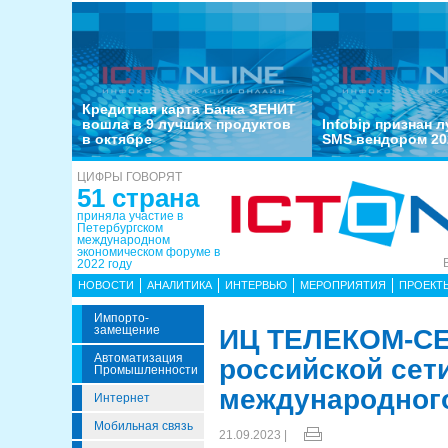
Кредитная карта Банка ЗЕНИТ
вошла в 9 лучших продуктов
Infobip признан 
в октябре
SMS вендором 20
ЦИФРЫ ГОВОРЯТ
51 страна
приняла участие в
Петербургском
международном
экономическом форуме в
2022 году
НОВОСТИ
АНАЛИТИКА
ИНТЕРВЬЮ
МЕРОПРИЯТИЯ
ПРОЕКТ
Импорто­
Замещение
ИЦ ТЕЛЕКОМ-СЕ
Автоматизация
российской сет
Промышленности
международног
Интернет
Мобильная связь
21.09.2023 |