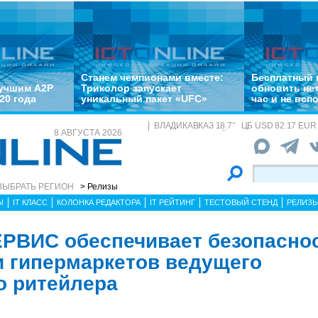
Станем чемпионами вместе:
Бесплатный 
лучшим A2P
Триколор запускает
обновить не
20 года
уникальный пакет «UFC»
час и не всп
ВЛАДИКАВКАЗ
18.7
°
ЦБ
USD 82.17 EUR 
8 АВГУСТА 2026
ВЫБРАТЬ РЕГИОН
> Релизы
Ы
IT КЛАСС
КОЛОНКА РЕДАКТОРА
IT РЕЙТИНГ
ТЕСТОВЫЙ СТЕНД
РЕЛИЗ
РВИС обеспечивает безопасно
и гипермаркетов ведущего
о ритейлера