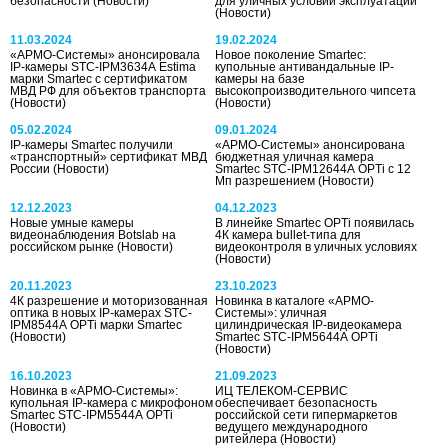
безопасности
(Новости)
для уличных условий эксплуатации
(Новости)
11.03.2024
19.02.2024
«АРМО-Системы» анонсировала
Новое поколение Smartec:
IP-камеры STC-IPM3634A Estima
купольные антивандальные IP-
марки Smartec с сертификатом
камеры на базе
МВД РФ для объектов транспорта
высокопроизводительного чипсета
(Новости)
(Новости)
05.02.2024
09.01.2024
IP-камеры Smartec получили
«АРМО-Системы» анонсирована
«транспортный» сертификат МВД
бюджетная уличная камера
России
(Новости)
Smartec STC-IPM12644A OPTi с 12
Мп разрешением
(Новости)
12.12.2023
04.12.2023
Новые умные камеры
В линейке Smartec OPTi появилась
видеонаблюдения Botslab на
4К камера bullet-типа для
российском рынке
(Новости)
видеоконтроля в уличных условиях
(Новости)
20.11.2023
23.10.2023
4К разрешение и моторизованная
Новинка в каталоге «АРМО-
оптика в новых IP-камерах STC-
Системы»: уличная
IPM8544A OPTi марки Smartec
цилиндрическая IP-видеокамера
(Новости)
Smartec STC-IPM5644A OPTi
(Новости)
16.10.2023
21.09.2023
Новинка в «АРМО-Системы»:
ИЦ ТЕЛЕКОМ-СЕРВИС
купольная IP-камера с микрофоном
обеспечивает безопасность
Smartec STC-IPM5544A OPTi
российской сети гипермаркетов
(Новости)
ведущего международного
ритейлера
(Новости)