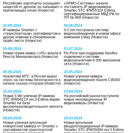
Российские аэропорты оснащают
«АРМО-Системы» начала
защитой от дронов, но забывают о
поставлять IP-видеокамеры
прилегающих зонах
(Новости)
Smartec STC-IPM5532A Estima,
сертифицированные МВД РФ по
ПП № 969
(Новости)
25.09.2024
08.08.2024
IP-камеры Smartec с
X-Com построила систему
«транспортным» сертификатом и
видеонаблюдения в новом офисе
другие новинки в обновленном
компании Ustay
(Новости)
прайс-листе
(Новости)
05.08.2024
03.07.2024
Новая серия камер LUIS+ вошла в
Fix Price при поддержке Neoflex
Реестр Минпромторга
(Новости)
подключил к системе
видеоаналитики 6 000 магазинов
сети
(Новости)
06.06.2024
15.05.2024
Аналитика МТС: в России вырос
Новая уличная камера
спрос на системы безопасности к
видеонаблюдения Xiaomi CW300
началу сезона отпусков
(Новости)
(Новости)
15.04.2024
10.04.2024
Новая 5 Мп уличная IP-камера
На российский рынок поступили
STC-IPM5921A rev.3 Estima марки
новые инновационные IP
Smartec на базе
видеокамеры
(Новости)
высокопроизводительного чипсета
(Новости)
08.04.2024
25.03.2024
Новая уличная купольная
Новая купольная
поворотная камера от Smartec с
вандалозащищенная IP-камера
сертификатом транспортной
Smartec STC-IPM3509А rev.3 Estima