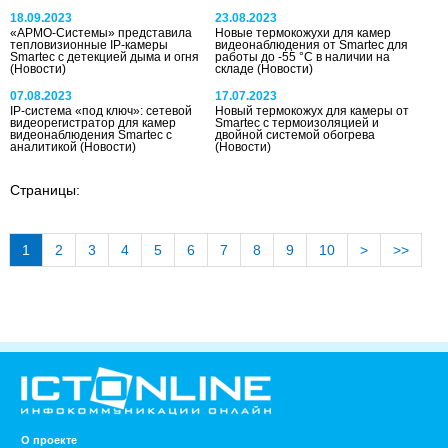
18.09.2023
23.08.2023
«АРМО-Системы» представила
Новые термокожухи для камер
тепловизионные IP-камеры
видеонаблюдения от Smartec для
Smartec с детекцией дыма и огня
работы до -55 °С в наличии на
(Новости)
складе
(Новости)
07.08.2023
17.07.2023
IP-система «под ключ»: сетевой
Новый термокожух для камеры от
видеорегистратор для камер
Smartec с термоизоляцией и
видеонаблюдения Smartec с
двойной системой обогрева
аналитикой
(Новости)
(Новости)
Страницы:
1
2
3
4
5
6
7
8
9
10
>
>>
О проекте