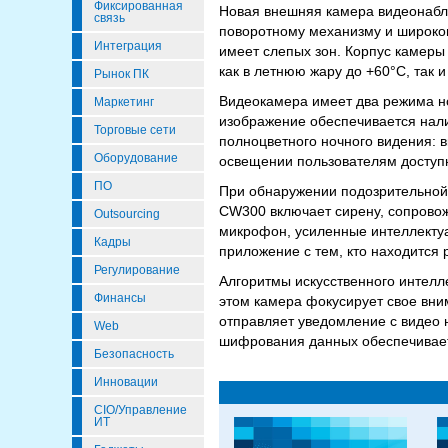
Фиксированная
Новая внешняя камера видеонаблю
связь
поворотному механизму и широком
Интеграция
имеет слепых зон. Корпус камеры
как в летнюю жару до +60°C, так 
Рынок ПК
Видеокамера имеет два режима но
Маркетинг
изображение обеспечивается нал
Торговые сети
полноцветного ночного видения: 
Оборудование
освещении пользователям доступн
ПО
При обнаружении подозрительной 
CW300 включает сирену, сопрово
Outsourcing
микрофон, усиленные интеллекту
Кадры
приложение с тем, кто находится
Регулирование
Алгоритмы искусственного интелл
Финансы
этом камера фокусирует свое вни
отправляет уведомление с видео 
Web
шифрования данных обеспечивае
Безопасность
Инновации
CIO/Управление
ИТ