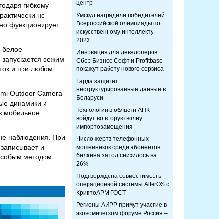
центр
годаря гибкому
рактически не
Умскул наградили победителей
Всероссийской олимпиады по
ьно функционирует
искусственному интеллекту —
2023
о-белое
Инновация для девелоперов.
 запускается режим
Сбер Бизнес Софт и Profitbase
ток и при любом
покажут работу нового сервиса
Гарда защитит
неструктурированные данные в
omi Outdoor Camera
Беларуси
ые динамики и
Технологии в области АПК
з мобильное
войдут во вторую волну
импортозамещения
оне наблюдения. При
Число жертв телефонных
 записывает и
мошенников среди абонентов
билайна за год снизилось на
 особым методом
26%
Подтверждена совместимость
операционной системы AlterOS с
КриптоАРМ ГОСТ
Регионы АИРР примут участие в
экономическом форуме Россия –