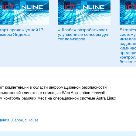
тарт продаж умной IP-
«Швабе» разрабатывает
Sitroni
амеры Яндекса
улучшенные сенсоры для
систему
тепловизоров
интелле
видеоан
химичес
предпри
контро
безопас
ют компетенции в области информационной безопасности
приложений клиентов с помощью Web Application Firewall
м контроль рабочих мест на операционной системе Astra Linux
дения
,
Xiaomi
,
diHouse