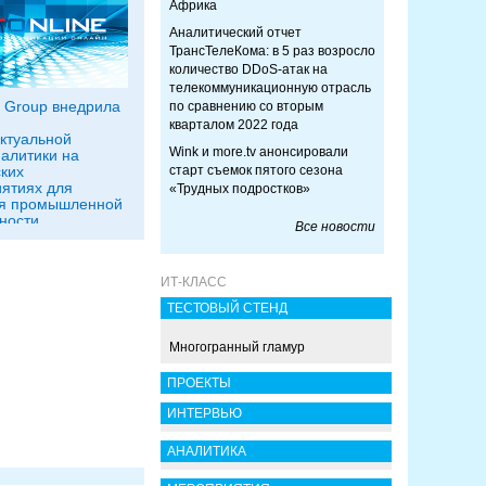
Африка
Аналитический отчет
ТрансТелеКома: в 5 раз возросло
количество DDoS-атак на
телекоммуникационную отрасль
cs Group внедрила
по сравнению со вторым
кварталом 2022 года
ктуальной
Wink и more.tv анонсировали
алитики на
ких
старт съемок пятого сезона
ятиях для
«Трудных подростков»
ля промышленной
ности
Все новости
ИТ-КЛАСС
ТЕСТОВЫЙ СТЕНД
Многогранный гламур
ПРОЕКТЫ
ИНТЕРВЬЮ
АНАЛИТИКА