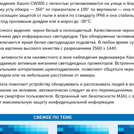
дения Xiaomi CW300 с легкостью устанавливается на улице и бла
у углу обзора — 350° по горизонтали и 108° по вертикали — она п
 оснащен защитой от пыли и влаги по стандарту IP66 и она стабил
и под проливным дождем или в мороз до -30°C.
чного видения: черно-белый и полноцветный. Качественное черн
ичием двух инфракрасных светодиодов. При обнаружении человека
включается яркая белая светодиодная подсветка. В любое время су
а картинка высокого качества с разрешением 2560 x 1440.
активности или неизвестного в зоне наблюдения видеокамера Xia
ждаемую активным миганием светодиодных прожекторов. Встроенн
альными алгоритмами шумоподавления, позволяют общаться чере
 рядом или на небольшом расстоянии от камеры.
екта помогают устройству обнаруживать и распознавать людей в з
мание на человеке, автоматически следует за его перемещениями,
на смартфон пользователя. Встроенный чип безопасности MJA1 с
т максимальную защиту конфиденциальной информации.
СВЕЖЕЕ ПО ТЕМЕ