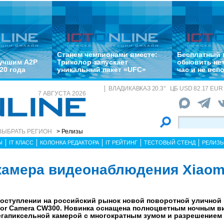
Станем чемпионами вместе:
Бесплатный 
лучшим A2P
Триколор запускает
обновить не
20 года
уникальный пакет «UFC»
час и не всп
ВЛАДИКАВКАЗ
20.3
°
ЦБ
USD 82.17 EUR 
7 АВГУСТА 2026
ВЫБРАТЬ РЕГИОН
> Релизы
Ы
IT КЛАСС
КОЛОНКА РЕДАКТОРА
IT РЕЙТИНГ
ТЕСТОВЫЙ СТЕНД
РЕЛИЗ
камера видеонаблюдения Xiaom
поступлении на российский рынок новой поворотной уличной
or Camera CW300. Новинка оснащена полноцветным ночным в
егапиксельной камерой с многократным зумом и разрешением 