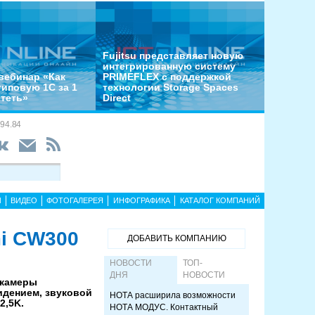
Fujitsu представляет новую
интегрированную систему
вебинар «Как
PRIMEFLEX с поддержкой
типовую 1С за 1
технологии Storage Spaces
отеть»
Direct
94.84
Ы
ВИДЕО
ФОТОГАЛЕРЕЯ
ИНФОГРАФИКА
КАТАЛОГ КОМПАНИЙ
i CW300
ДОБАВИТЬ КОМПАНИЮ
НОВОСТИ
ТОП-
ДНЯ
НОВОСТИ
 камеры
идением, звуковой
НОТА расширила возможности
2,5K.
НОТА МОДУС. Контактный