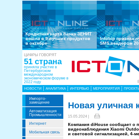
Кредитная карта Банка ЗЕНИТ
вошла в 9 лучших продуктов
Infobip признан 
в октябре
SMS вендором 20
ЦИФРЫ ГОВОРЯТ
51 страна
приняла участие в
Петербургском
международном
экономическом форуме в
2022 году
НОВОСТИ
АНАЛИТИКА
ИНТЕРВЬЮ
МЕРОПРИЯТИЯ
ПРОЕКТ
Импорто­
Замещение
Новая уличная 
Автоматизация
Промышленности
15.05.2024 |
Интернет
Компания diHouse сообщает о 
видеонаблюдения Xiaomi Outdo
Мобильная связь
и световой сигнализацией, 4-м