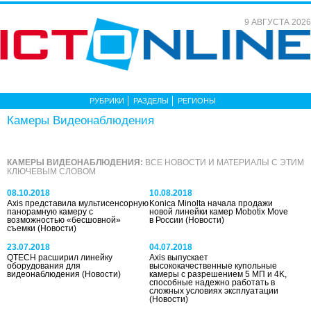
9 АВГУСТА 2026
РУБРИКИ
РАЗДЕЛЫ
РЕГИОНЫ
Камеры Видеонаблюдения
КАМЕРЫ ВИДЕОНАБЛЮДЕНИЯ:
ВСЕ НОВОСТИ И МАТЕРИАЛЫ С ЭТИМ
КЛЮЧЕВЫМ СЛОВОМ
08.10.2018
10.08.2018
Axis представила мультисенсорную
Konica Minolta начала продажи
панорамную камеру с
новой линейки камер Mobotix Move
возможностью «бесшовной»
в России
(Новости)
съемки
(Новости)
23.07.2018
04.07.2018
QTECH расширил линейку
Axis выпускает
оборудования для
высококачественные купольные
видеонаблюдения
(Новости)
камеры с разрешением 5 МП и 4K,
способные надежно работать в
сложных условиях эксплуатации
(Новости)