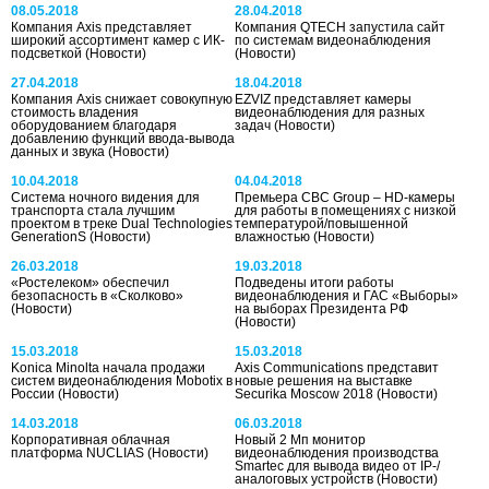
08.05.2018
28.04.2018
Компания Axis представляет
Компания QTECH запустила сайт
широкий ассортимент камер с ИК-
по системам видеонаблюдения
подсветкой
(Новости)
(Новости)
27.04.2018
18.04.2018
Компания Axis снижает совокупную
EZVIZ представляет камеры
стоимость владения
видеонаблюдения для разных
оборудованием благодаря
задач
(Новости)
добавлению функций ввода-вывода
данных и звука
(Новости)
10.04.2018
04.04.2018
Система ночного видения для
Премьера CBC Group – HD-камеры
транспорта стала лучшим
для работы в помещениях с низкой
проектом в треке Dual Technologies
температурой/повышенной
GenerationS
(Новости)
влажностью
(Новости)
26.03.2018
19.03.2018
«Ростелеком» обеспечил
Подведены итоги работы
безопасность в «Сколково»
видеонаблюдения и ГАС «Выборы»
(Новости)
на выборах Президента РФ
(Новости)
15.03.2018
15.03.2018
Konica Minolta начала продажи
Axis Communications представит
систем видеонаблюдения Mobotix в
новые решения на выставке
России
(Новости)
Securika Moscow 2018
(Новости)
14.03.2018
06.03.2018
Корпоративная облачная
Новый 2 Мп монитор
платформа NUCLIAS
(Новости)
видеонаблюдения производства
Smartec для вывода видео от IP-/
аналоговых устройств
(Новости)