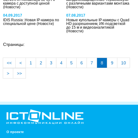
камера с доступной ценой
с различными вариантами монтажа
(Новости)
(Новости)
04.09.2017
07.08.2017
IDIS Russia: Новая IP-камера по
Новые купольные IP-камеры с Quad
специальной цене
(Новости)
HD разрешением, ИК-подсветкой
до 15 м и видеоаналитикой
(Новости)
Страницы:
<<
<
1
2
3
4
5
6
7
8
9
10
>
>>
О проекте