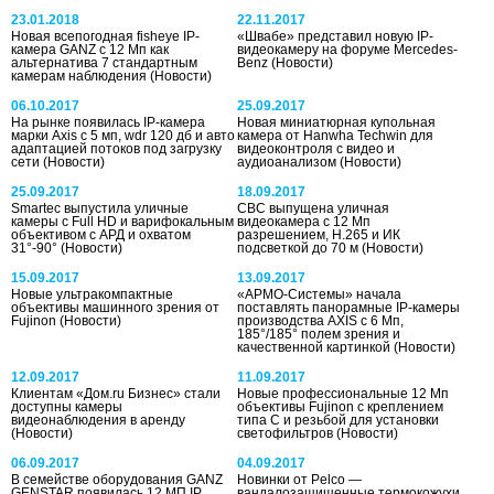
23.01.2018
22.11.2017
Новая всепогодная fisheye IP-
«Швабе» представил новую IP-
камера GANZ с 12 Мп как
видеокамеру на форуме Mercedes-
альтернатива 7 стандартным
Benz
(Новости)
камерам наблюдения
(Новости)
06.10.2017
25.09.2017
На рынке появилась IP-камера
Новая миниатюрная купольная
марки Axis с 5 мп, wdr 120 дб и авто
камера от Hanwha Techwin для
адаптацией потоков под загрузку
видеоконтроля с видео и
сети
(Новости)
аудиоанализом
(Новости)
25.09.2017
18.09.2017
Smartec выпустила уличные
CBC выпущена уличная
камеры с Full HD и варифокальным
видеокамера с 12 Мп
объективом с АРД и охватом
разрешением, H.265 и ИК
31°-90°
(Новости)
подсветкой до 70 м
(Новости)
15.09.2017
13.09.2017
Новые ультракомпактные
«АРМО-Системы» начала
объективы машинного зрения от
поставлять панорамные IP-камеры
Fujinon
(Новости)
производства AXIS с 6 Мп,
185°/185° полем зрения и
качественной картинкой
(Новости)
12.09.2017
11.09.2017
Клиентам «Дом.ru Бизнес» стали
Новые профессиональные 12 Мп
доступны камеры
объективы Fujinon c креплением
видеонаблюдения в аренду
типа C и резьбой для установки
(Новости)
светофильтров
(Новости)
06.09.2017
04.09.2017
В семействе оборудования GANZ
Новинки от Pelco —
GENSTAR появилась 12 МП IP
вандалозащищенные термокожухи