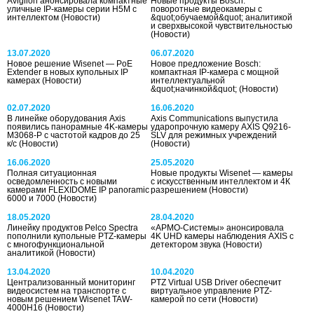
Avigilon анонсировала компактные
Новые продукты Bosch:
уличные IP-камеры серии H5M с
поворотные видеокамеры с
интеллектом
(Новости)
&quot;обучаемой&quot; аналитикой
и сверхвысокой чувствительностью
(Новости)
13.07.2020
06.07.2020
Новое решение Wisenet — PoE
Новое предложение Bosch:
Extender в новых купольных IP
компактная IP-камера с мощной
камерах
(Новости)
интеллектуальной
&quot;начинкой&quot;
(Новости)
02.07.2020
16.06.2020
В линейке оборудования Axis
Axis Communications выпустила
появились панорамные 4K-камеры
ударопрочную камеру AXIS Q9216-
M3068-P с частотой кадров до 25
SLV для режимных учреждений
к/c
(Новости)
(Новости)
16.06.2020
25.05.2020
Полная ситуационная
Новые продукты Wisenet — камеры
осведомленность с новыми
с искусственным интеллектом и 4К
камерами FLEXIDOME IP panoramic
разрешением
(Новости)
6000 и 7000
(Новости)
18.05.2020
28.04.2020
Линейку продуктов Pelco Spectra
«АРМО-Системы» анонсировала
пополнили купольные PTZ-камеры
4K UHD камеры наблюдения AXIS с
с многофункциональной
детектором звука
(Новости)
аналитикой
(Новости)
13.04.2020
10.04.2020
Централизованный мониторинг
PTZ Virtual USB Driver обеспечит
видеосистем на транспорте с
виртуальное управление PTZ-
новым решением Wisenet TAW-
камерой по сети
(Новости)
4000H16
(Новости)