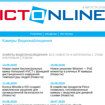
8 АВГУСТА 2026
РУБРИКИ
РАЗДЕЛЫ
РЕГИОНЫ
Камеры Видеонаблюдения
КАМЕРЫ ВИДЕОНАБЛЮДЕНИЯ:
ВСЕ НОВОСТИ И МАТЕРИАЛЫ С ЭТИМ
КЛЮЧЕВЫМ СЛОВОМ
14.09.2020
18.08.2020
Новая серия биспектральных
Новое решение Wisenet — PoE
камер Honeywell HVCT с функцией
инжектор в уличных IP камерах
дистанционного измерения
(Новости)
температуры людей
(Новости)
11.08.2020
10.08.2020
Konica Minolta и ISS создают
В семействе продуктов Pelco
комплексное решение для
появились тепловизионные
промышленной безопасности
камеры с модулем для дневной
(Новости)
съемки
(Новости)
03.08.2020
28.07.2020