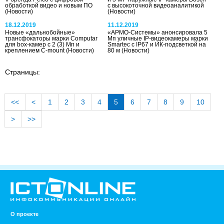
обработкой видео и новым ПО
с высокоточной видеоаналитикой
(Новости)
(Новости)
18.12.2019
11.12.2019
Новые «дальнобойные»
«АРМО-Системы» анонсировала 5
трансфокаторы марки Computar
Мп уличные IP-видеокамеры марки
для box-камер с 2 (3) Мп и
Smartec c IP67 и ИК-подсветкой на
креплением С-mount
(Новости)
80 м
(Новости)
Страницы:
<<
<
1
2
3
4
5
6
7
8
9
10
>
>>
О проекте