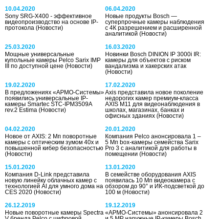
10.04.2020
06.04.2020
Sony SRG-X400 - эффективное
Новые продукты Bosch —
видеопроизводство на основе IP-
суперпрочные камеры наблюдения
протокола
(Новости)
с 4К разрешением и расширенной
аналитикой
(Новости)
25.03.2020
16.03.2020
Мощные универсальные
Новинки Bosch DINION IP 3000i IR:
купольные камеры Pelco Sarix IMP
камеры для объектов с риском
III по доступной цене
(Новости)
вандализма и хакерских атак
(Новости)
19.02.2020
17.02.2020
В предложениях «АРМО-Системы»
Axis представила новое поколение
появились универсальные IP-
недорогих камер премиум-класса
камеры Smartec STC-IPM3509A
AXIS M11 для видеонаблюдения в
rev.2 Estima
(Новости)
школах, магазинах, банках и
офисных зданиях
(Новости)
04.02.2020
20.01.2020
Новое от AXIS: 2 Мп поворотные
Компания Pelco анонсировала 1 –
камеры с оптическим зумом 40х и
5 Мп box-камеры семейства Sarix
повышенной кибер безопасностью
Pro 3 с аналитикой для работы в
(Новости)
помещении
(Новости)
15.01.2020
13.01.2020
Компания D-Link представила
В семействе оборудования AXIS
новую линейку облачных камер c
появилась 10 Мп видеокамера с
технологией AI для умного дома на
обзором до 90° и ИК-подсветкой до
CES 2020
(Новости)
100 м
(Новости)
26.12.2019
19.12.2019
Новые поворотные камеры Spectra
«АРМО-Системы» анонсировала 2
V бренда Pelco с цифровой
и 5 МР наружные IP-камеры Bosch