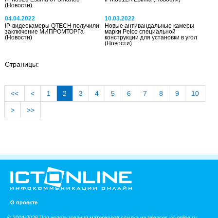
(Новости)
04.04.2022
10.03.2022
IP-видеокамеры QTECH получили
Новые антивандальные камеры
заключение МИПРОМТОРГа
марки Pelco специальной
(Новости)
конструкции для установки в угол
(Новости)
Страницы:
<<
<
1
2
3
4
5
6
7
8
9
10
>
>>
О проекте
© 2004-2026 При использовании материалов ссылка на releases.ict-online.ru