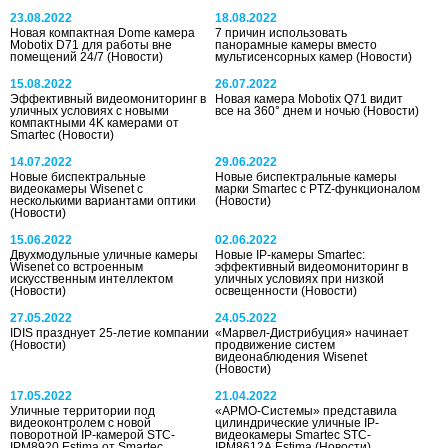
23.08.2022
18.08.2022
Новая компактная Dome камера
7 причин использовать
Mobotix D71 для работы вне
панорамные камеры вместо
помещений 24/7
(Новости)
мультисенсорных камер
(Новости)
15.08.2022
26.07.2022
Эффективный видеомониторинг в
Новая камера Mobotix Q71 видит
уличных условиях с новыми
все на 360° днем и ночью
(Новости)
компактными 4K камерами от
Smartec
(Новости)
14.07.2022
29.06.2022
Новые биспектральные
Новые биспектральные камеры
видеокамеры Wisenet с
марки Smartec с PTZ-функционалом
несколькими вариантами оптики
(Новости)
(Новости)
15.06.2022
02.06.2022
Двухмодульные уличные камеры
Новые IP-камеры Smartec:
Wisenet со встроенным
эффективный видеомониторинг в
искусственным интеллектом
уличных условиях при низкой
(Новости)
освещенности
(Новости)
27.05.2022
24.05.2022
IDIS празднует 25-летие компании
«Марвел-Дистрибуция» начинает
(Новости)
продвижение систем
видеонаблюдения Wisenet
(Новости)
17.05.2022
21.04.2022
Уличные территории под
«АРМО-Системы» представила
видеоконтролем с новой
цилиндрические уличные IP-
поворотной IP-камерой STC-
видеокамеры Smartec STC-
IPM8920 Estima от Smartec
IPM8612A Estima
(Новости)