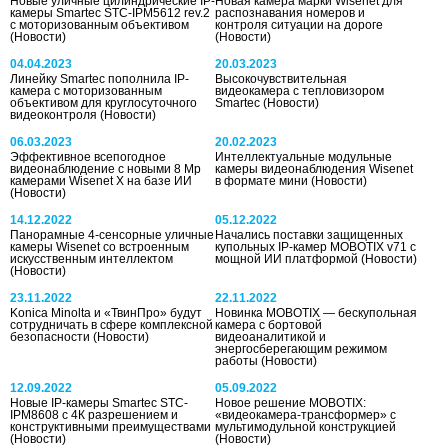
Новые уличные цилиндрические IP-
Новая камера марки Wisenet для
камеры Smartec STC-IPM5612 rev.2
распознавания номеров и
с моторизованным объективом
контроля ситуации на дороге
(Новости)
(Новости)
04.04.2023
20.03.2023
Линейку Smartec пополнила IP-
Высокочувствительная
камера с моторизованным
видеокамера с тепловизором
объективом для круглосуточного
Smartec
(Новости)
видеоконтроля
(Новости)
06.03.2023
20.02.2023
Эффективное всепогодное
Интеллектуальные модульные
видеонаблюдение с новыми 8 Мр
камеры видеонаблюдения Wisenet
камерами Wisenet X на базе ИИ
в формате мини
(Новости)
(Новости)
14.12.2022
05.12.2022
Панорамные 4-сенсорные уличные
Начались поставки защищенных
камеры Wisenet со встроенным
купольных IP-камер MOBOTIX v71 с
искусственным интеллектом
мощной ИИ платформой
(Новости)
(Новости)
23.11.2022
22.11.2022
Konica Minolta и «ТвинПро» будут
Новинка MOBOTIX — бескупольная
сотрудничать в сфере комплексной
камера с бортовой
безопасности
(Новости)
видеоаналитикой и
энергосберегающим режимом
работы
(Новости)
12.09.2022
05.09.2022
Новые IP-камеры Smartec STC-
Новое решение MOBOTIX:
IPM8608 с 4К разрешением и
«видеокамера-трансформер» с
конструктивными преимуществами
мультимодульной конструкцией
(Новости)
(Новости)