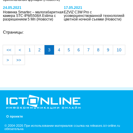
24.05.2021
17.05.2021
Новинка Smartec – малогабаритная
EZVIZ C3W Pro с
камера STC-IPM5508A Estima с
усовершенствованной технологией
разрешением 5 Мп
(Новости)
цветной ночной съемки
(Новости)
Страницы:
<<
<
1
2
3
4
5
6
7
8
9
10
>
>>
О проекте
© 2004-2026 При использовании материалов ссылка на releases.ict-online.ru
обязательна