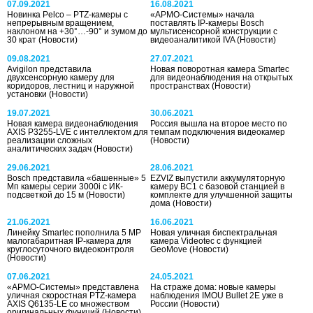
07.09.2021
16.08.2021
Новинка Pelco – PTZ-камеры с
«АРМО-Системы» начала
непрерывным вращением,
поставлять IP-камеры Bosch
наклоном на +30°…-90° и зумом до
мультисенсорной конструкции с
30 крат
(Новости)
видеоаналитикой IVA
(Новости)
09.08.2021
27.07.2021
Avigilon представила
Новая поворотная камера Smartec
двухсенсорную камеру для
для видеонаблюдения на открытых
коридоров, лестниц и наружной
пространствах
(Новости)
установки
(Новости)
19.07.2021
30.06.2021
Новая камера видеонаблюдения
Россия вышла на второе место по
AXIS P3255-LVE с интеллектом для
темпам подключения видеокамер
реализации сложных
(Новости)
аналитических задач
(Новости)
29.06.2021
28.06.2021
Bosch представила «башенные» 5
EZVIZ выпустили аккумуляторную
Мп камеры серии 3000i с ИК-
камеру BC1 с базовой станцией в
подсветкой до 15 м
(Новости)
комплекте для улучшенной защиты
дома
(Новости)
21.06.2021
16.06.2021
Линейку Smartec пополнила 5 МР
Новая уличная биспектральная
малогабаритная IP-камера для
камера Videotec с функцией
круглосуточного видеоконтроля
GeoMove
(Новости)
(Новости)
07.06.2021
24.05.2021
«АРМО-Системы» представлена
На страже дома: новые камеры
уличная скоростная PTZ-камера
наблюдения IMOU Bullet 2E уже в
AXIS Q6135-LE со множеством
России
(Новости)
оригинальных функций
(Новости)