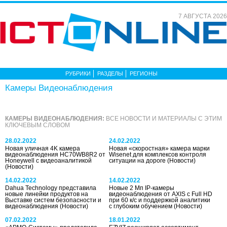
7 АВГУСТА 2026
РУБРИКИ
РАЗДЕЛЫ
РЕГИОНЫ
Камеры Видеонаблюдения
КАМЕРЫ ВИДЕОНАБЛЮДЕНИЯ:
ВСЕ НОВОСТИ И МАТЕРИАЛЫ С ЭТИМ
КЛЮЧЕВЫМ СЛОВОМ
28.02.2022
24.02.2022
Новая уличная 4K камера
Новая «скоростная» камера марки
видеонаблюдения HC70WB8R2 от
Wisenet для комплексов контроля
Honeywell с видеоаналитикой
ситуации на дороге
(Новости)
(Новости)
14.02.2022
14.02.2022
Dahua Technology представила
Новые 2 Мп IP-камеры
новые линейки продуктов на
видеонаблюдения от AXIS с Full HD
Выставке систем безопасности и
при 60 к/с и поддержкой аналитики
видеонаблюдения
(Новости)
с глубоким обучением
(Новости)
07.02.2022
18.01.2022