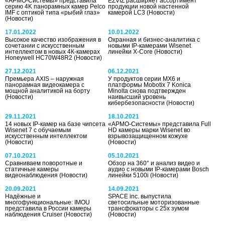
«АРМО-Системы» представила
EZVIZ расширяет ассортимент
серию 4K панорамных камер Pelco
продукции новой настенной
IMF с оптикой типа «рыбий глаз»
камерой LC3
(Новости)
(Новости)
17.01.2022
10.01.2022
Высокое качество изображения в
Охранная и бизнес-аналитика с
сочетании с искусственным
новыми IP-камерами Wisenet
интеллектом в новых 4К-камерах
линейки X-Core
(Новости)
Honeywell HC70W48R2
(Новости)
27.12.2021
06.12.2021
Премьера AXIS – наружная
У продуктов серии MX6 и
панорамная видеокамера с
платформы Mobotix 7 Konica
мощной аналитикой на борту
Minolta снова подтвержден
(Новости)
наивысший уровень
кибербезопасности
(Новости)
29.11.2021
18.10.2021
14 новых IP-камер на базе чипсета
«АРМО-Системы» представила Full
Wisenet 7 с обучаемым
HD камеры марки Wisenet во
искусственным интеллектом
взрывозащищенном кожухе
(Новости)
(Новости)
07.10.2021
05.10.2021
Сравниваем поворотные и
Обзор на 360° и анализ видео и
статичные камеры
аудио с новыми IP-камерами Bosch
видеонаблюдения
(Новости)
линейки 5100i
(Новости)
20.09.2021
14.09.2021
Надёжные и
SPACE inc. выпустила
многофункциональные: IMOU
светосильные моторизованные
представила в России камеры
трансфокаторы с 25х зумом
наблюдения Cruiser
(Новости)
(Новости)