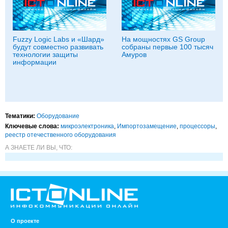
Fuzzy Logic Labs и «Шард»
На мощностях GS Group
будут совместно развивать
собраны первые 100 тысяч
технологии защиты
Амуров
информации
Тематики:
Оборудование
Ключевые слова:
микроэлектроника
,
Импорто­замещение
,
процессоры
,
реестр отечественного оборудования
А ЗНАЕТЕ ЛИ ВЫ, ЧТО:
О проекте