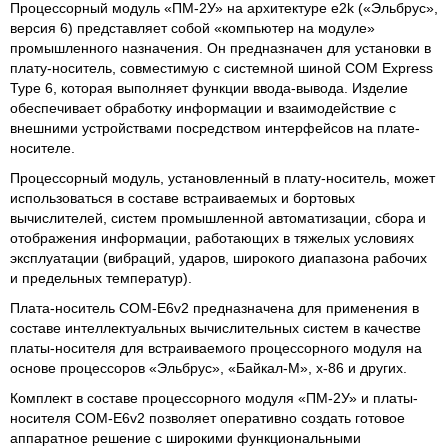
Процессорный модуль «ПМ-2У» на архитектуре e2k («Эльбрус»,
версия 6) представляет собой «компьютер на модуле»
промышленного назначения. Он предназначен для установки в
плату-носитель, совместимую с системной шиной COM Express
Type 6, которая выполняет функции ввода-вывода. Изделие
обеспечивает обработку информации и взаимодействие с
внешними устройствами посредством интерфейсов на плате-
носителе.
Процессорный модуль, установленный в плату-носитель, может
использоваться в составе встраиваемых и бортовых
вычислителей, систем промышленной автоматизации, сбора и
отображения информации, работающих в тяжелых условиях
эксплуатации (вибраций, ударов, широкого диапазона рабочих
и предельных температур).
Плата-носитель COM-E6v2 предназначена для применения в
составе интеллектуальных вычислительных систем в качестве
платы-носителя для встраиваемого процессорного модуля на
основе процессоров «Эльбрус», «Байкал-М», х-86 и других.
Комплект в составе процессорного модуля «ПМ-2У» и платы-
носителя COM-E6v2 позволяет оперативно создать готовое
аппаратное решение с широкими функциональными