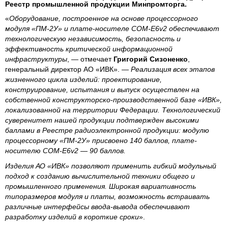
Реестр промышленной продукции Минпромторга.
«
Оборудование, построенное на основе процессорного
модуля «ПМ-2У» и плате-носителе COM-E6v2 обеспечивают
технологическую независимость, безопасность и
эффективность критической информационной
инфраструктуры
, — отмечает
Григорий Сизоненко
,
генеральный директор АО «ИВК». —
Реализация всех этапов
жизненного цикла изделий: проектирование,
конструирование, испытания и выпуск осуществлен на
собственной конструкторско-производственной базе «ИВК»,
локализованной на территории Федерации. Технологический
суверенитет нашей продукции подтвержден высокими
баллами в Реестре радиоэлектронной продукции: модулю
процессорному «ПМ-2У» присвоено 140 баллов, плате-
носителю COM-E6v2 — 90 баллов.
Изделия АО «ИВК» позволяют применить гибкий модульный
подход к созданию вычислительной техники общего и
промышленного применения. Широкая вариативность
типоразмеров модуля и платы, возможность встраивать
различные интерфейсы ввода-вывода обеспечивают
разработку изделий в короткие сроки
».