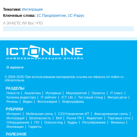
Тематики:
Интеграция
Ключевые слова:
1С:Предприятие
,
1С-Рарус
А ЗНАЕТЕ ЛИ ВЫ, ЧТО:
О проекте
© 2004-2026 При использовании материалов ссылка на releases.ict-online.ru
обязательна
РАЗДЕЛЫ
Новости
Аналитика
Интервью
Мероприятия
Проекты
IT класс
Колонка редактора
IT рейтинг
ICT Life
Тестовый стенд
Фигура речи
Релизы
Видео
Фотогалерея
Инфографика
РУБРИКИ
Интернет
Мобильная связь
CIO/Управление ИТ
Фиксированная связь
Интеграция
Безопасность
Веб
Рынок ПК
Маркетинг
Торговые сети
Оборудование
ПО
Outsourcing
Кадры
Регулирование
Финансы
Инновации
Гаджеты
ПОЛЕЗНОЕ