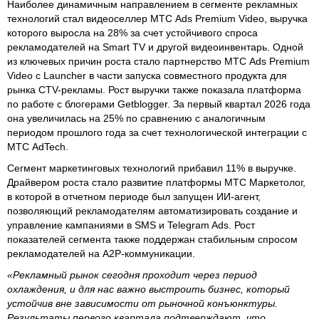
Наиболее динамичным направлением в сегменте рекламных
технологий стал видеоселлер МТС Ads Premium Video, выручка
которого выросла на 28% за счет устойчивого спроса
рекламодателей на Smart TV и другой видеоинвентарь. Одной
из ключевых причин роста стало партнерство МТС Ads Premium
Video с Launcher в части запуска совместного продукта для
рынка CTV-рекламы. Рост выручки также показала платформа
по работе с блогерами Getblogger. За первый квартал 2026 года
она увеличилась на 25% по сравнению с аналогичным
периодом прошлого года за счет технологической интеграции с
МТС AdTech.
Сегмент маркетинговых технологий прибавил 11% в выручке.
Драйвером роста стало развитие платформы МТС Маркетолог,
в которой в отчетном периоде был запущен ИИ-агент,
позволяющий рекламодателям автоматизировать создание и
управление кампаниями в SMS и Telegram Ads. Рост
показателей сегмента также поддержан стабильным спросом
рекламодателей на A2P-коммуникации.
«Рекламный рынок сегодня проходит через период
охлаждения, и для нас важно выстроить бизнес, который
устойчив вне зависимости от рыночной конъюнктуры.
Результаты первого квартала подтверждают, что