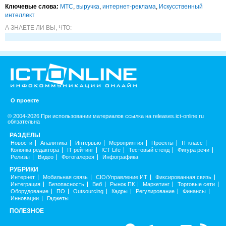
Ключевые слова:
МТС
,
выручка
,
интернет-реклама
,
Искусственный
интеллект
А ЗНАЕТЕ ЛИ ВЫ, ЧТО:
О проекте
© 2004-2026 При использовании материалов ссылка на releases.ict-online.ru
обязательна
РАЗДЕЛЫ
Новости
Аналитика
Интервью
Мероприятия
Проекты
IT класс
Колонка редактора
IT рейтинг
ICT Life
Тестовый стенд
Фигура речи
Релизы
Видео
Фотогалерея
Инфографика
РУБРИКИ
Интернет
Мобильная связь
CIO/Управление ИТ
Фиксированная связь
Интеграция
Безопасность
Веб
Рынок ПК
Маркетинг
Торговые сети
Оборудование
ПО
Outsourcing
Кадры
Регулирование
Финансы
Инновации
Гаджеты
ПОЛЕЗНОЕ