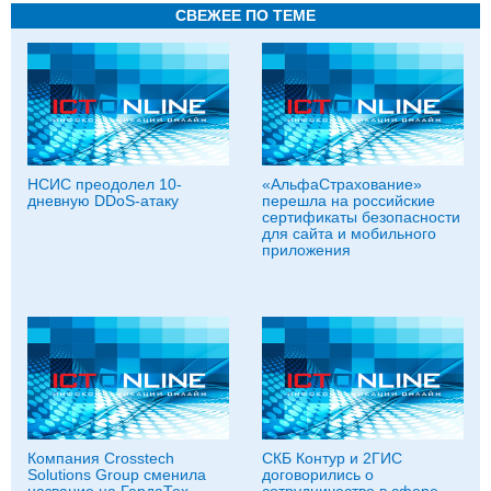
СВЕЖЕЕ ПО ТЕМЕ
НСИС преодолел 10-
«АльфаСтрахование»
дневную DDoS-атаку
перешла на российские
сертификаты безопасности
для сайта и мобильного
приложения
Компания Crosstech
СКБ Контур и 2ГИС
Solutions Group сменила
договорились о