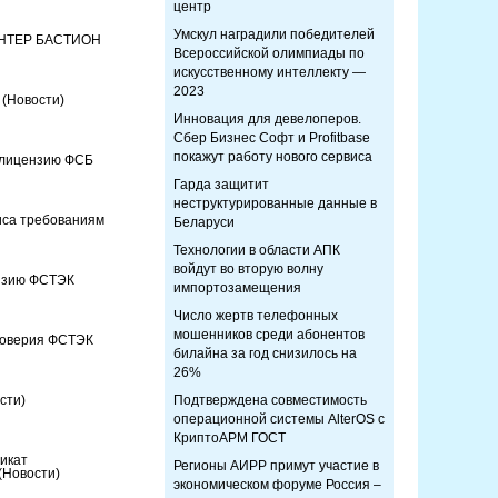
центр
Умскул наградили победителей
ИНТЕР БАСТИОН
Всероссийской олимпиады по
искусственному интеллекту —
2023
S
(Новости)
Инновация для девелоперов.
Сбер Бизнес Софт и Profitbase
покажут работу нового сервиса
 лицензию ФСБ
Гарда защитит
неструктурированные данные в
виса требованиям
Беларуси
Технологии в области АПК
войдут во вторую волну
нзию ФСТЭК
импортозамещения
Число жертв телефонных
мошенников среди абонентов
доверия ФСТЭК
билайна за год снизилось на
26%
сти)
Подтверждена совместимость
операционной системы AlterOS с
КриптоАРМ ГОСТ
икат
Регионы АИРР примут участие в
(Новости)
экономическом форуме Россия –