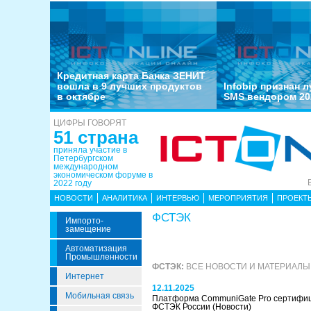
Кредитная карта Банка ЗЕНИТ
вошла в 9 лучших продуктов
Infobip признан 
в октябре
SMS вендором 20
ЦИФРЫ ГОВОРЯТ
51 страна
приняла участие в
Петербургском
международном
экономическом форуме в
2022 году
НОВОСТИ
АНАЛИТИКА
ИНТЕРВЬЮ
МЕРОПРИЯТИЯ
ПРОЕКТ
ФСТЭК
Импорто­
Замещение
Автоматизация
Промышленности
ФСТЭК:
ВСЕ НОВОСТИ И МАТЕРИАЛЫ
Интернет
12.11.2025
Мобильная связь
Платформа CommuniGate Pro сертифиц
ФСТЭК России
(Новости)