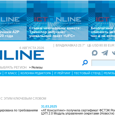
Станем чемпионами вместе:
Бесплатный 
лучшим A2P
Триколор запускает
обновить не
20 года
уникальный пакет «UFC»
час и не всп
ВЛАДИКАВКАЗ
23.7
°
ЦБ
USD 80.93 EUR 
6 АВГУСТА 2026
ВЫБРАТЬ РЕГИОН
> Релизы
Ы
IT КЛАСС
КОЛОНКА РЕДАКТОРА
IT РЕЙТИНГ
ТЕСТОВЫЙ СТЕНД
РЕЛИЗ
 С ЭТИМ КЛЮЧЕВЫМ СЛОВОМ
31.03.2025
ирована по требованиям
«АТ Консалтинг» получила сертификат ФСТЭК Рос
ЦУП 2.0 Модуль управления секретами
(Новости)