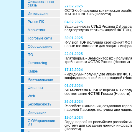
Фиксированная
связь
27.02.2025
ФСТЭК обнаружила критическую ошибку
Интеграция
MATRIX и NEXUS
(Новости)
Рынок ПК
04.02.2025
Защищенность СУБД Proxima DB разрабо
Маркетинг
подтверждена сертификацией ФСТЭК
30.01.2025
Торговые сети
R-Vision TDP получила сертификат ФС
новые возможности для защиты инфра
Оборудование
22.01.2025
ПО
Платформа «Вебмониторэкс» получила
требованиям ФСТЭК России
(Новости)
Outsourcing
17.12.2024
Кадры
«Иридиум» получил две лицензии ФСТЭ
конфиденциальной информацией
(Нов
Регулирование
01.07.2024
Финансы
SIEM-система RuSIEM версии 4.0.2 пол
соответствия ФСТЭК России
(Новости)
Web
26.06.2024
Безопасность
Российская компания, создавшая корп
паролей Пассворк, получила две лице
Инновации
19.04.2024
CIO/Управление
Гарда первой из российских разработ
ИТ
систему для создания ложной инфраст
(Новости)