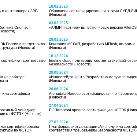
18.02.2025
 в контроллерах ABB –
Обновлена сертифицированная версия СУБД Л
(Новости)
03.02.2025
тчика Orion soft
«АЛМИ Партнер» выпустил новую версию AlterO
(Новости)
28.01.2025
ТЭК России и представила
Компания МСОФТ, разработчик MFlash, получила
структуры
(Новости)
(Новости)
18.12.2024
 сертификат соответствия
beeline cloud подтвердил соответствие IaaS-сер
безопасности
(Новости)
28.08.2024
К на работу с
«Инностейдж Центр Разработок» получила лице
ости)
(Новости)
26.06.2024
учила сертификат
Arenadata Hadoop сертифицирован по 4 уровню 
(Новости)
27.04.2024
оративный менеджер
ПО Tarantool прошло сертификацию ФСТЭК
(Ново
нзии от ФСТЭК
(Новости)
27.02.2024
чиков сертифицировала
Платформа виртуализации zVirt получила сертиф
руктуры во ФСТЭК
соответствия требованиям безопасности ФСТЭК