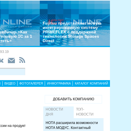
Fujitsu представляет новую
интегрированную систему
вебинар «Как
PRIMEFLEX с поддержкой
типовую 1С за 1
технологии Storage Spaces
отеть»
Direct
93.19
Ы
ВИДЕО
ФОТОГАЛЕРЕЯ
ИНФОГРАФИКА
КАТАЛОГ КОМПАНИЙ
ДОБАВИТЬ КОМПАНИЮ
НОВОСТИ
ТОП-
ДНЯ
НОВОСТИ
НОТА расширила возможности
сии на продукт
НОТА МОДУС. Контактный