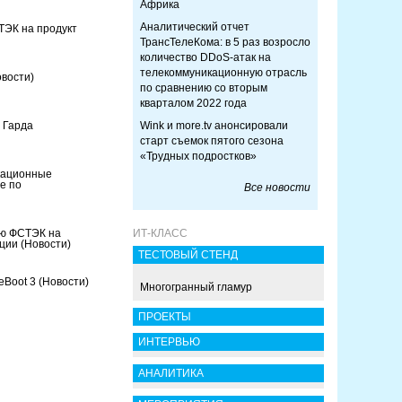
Африка
Аналитический отчет
ТЭК на продукт
ТрансТелеКома: в 5 раз возросло
количество DDoS-атак на
телекоммуникационную отрасль
овости)
по сравнению со вторым
кварталом 2022 года
 Гарда
Wink и more.tv анонсировали
старт съемок пятого сезона
«Трудных подростков»
кационные
е по
Все новости
ию ФСТЭК на
ИТ-КЛАСС
ации
(Новости)
ТЕСТОВЫЙ СТЕНД
eBoot 3
(Новости)
Многогранный гламур
ПРОЕКТЫ
ИНТЕРВЬЮ
АНАЛИТИКА