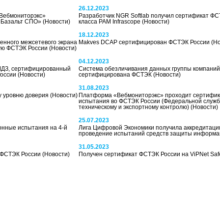
26.12.2023
«Вебмониторэкс»
Разработчик NGR Softlab получил сертификат ФС
 «Базальт СПО»
(Новости)
класса PAM Infrascope
(Новости)
18.12.2023
нного межсетевого экрана
Makves DCAP сертифицирован ФСТЭК России
(Н
ую ФСТЭК России
(Новости)
04.12.2023
ПМДЗ, сертифицированный
Система обезличивания данных группы компаний
России
(Новости)
сертифицирована ФСТЭК
(Новости)
31.08.2023
у уровню доверия
(Новости)
Платформа «Вебмониторэкс» проходит сертифи
испытания во ФСТЭК России (Федеральной служб
техническому и экспортному контролю)
(Новости)
25.07.2023
нные испытания на 4-й
Лига Цифровой Экономики получила аккредитац
проведение испытаний средств защиты информ
31.05.2023
 ФСТЭК России
(Новости)
Получен сертификат ФСТЭК России на ViPNet Saf