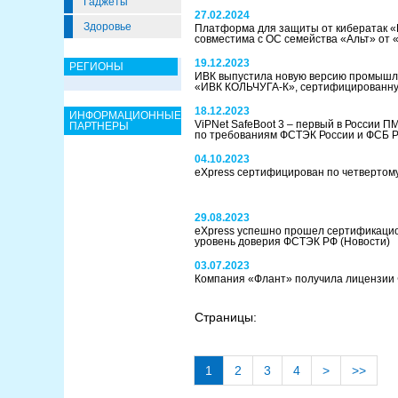
Гаджеты
27.02.2024
Здоровье
Платформа для защиты от кибератак 
совместима с ОС семейства «Альт» от
19.12.2023
РЕГИОНЫ
ИВК выпустила новую версию промышле
«ИВК КОЛЬЧУГА-К», сертифицированн
18.12.2023
ИНФОРМАЦИОННЫЕ
ViPNet SafeBoot 3 – первый в России 
ПАРТНЕРЫ
по требованиям ФСТЭК России и ФСБ 
04.10.2023
eXpress сертифицирован по четвертом
29.08.2023
eXpress успешно прошел сертификацио
уровень доверия ФСТЭК РФ
(Новости)
03.07.2023
Компания «Флант» получила лицензии
Страницы:
1
2
3
4
>
>>