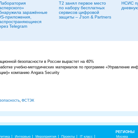
Лаборатория
Т2 занял первое место
НСИС п
асперского»
по набору бесплатных
дневную
бнаружила заражённые
сервисов цифровой
OS-приложения,
защиты – J'son & Partners
аспространяющиеся
ерез Telegram
ационной безопасности в России вырастет на 40%
работке учебно-методических материалов по программе «Управление ин
ции)» компанию Angara Security
зопасность
,
ФСТЭК
РЕГИОНЫ
литика
Интервью
Мероприятия
Проекты
IT класс
Москва