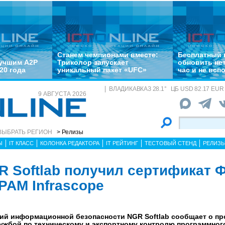
Станем чемпионами вместе:
Бесплатный 
лучшим A2P
Триколор запускает
обновить не
20 года
уникальный пакет «UFC»
час и не всп
ВЛАДИКАВКАЗ
28.1
°
ЦБ
USD 82.17 EUR 
9 АВГУСТА 2026
ВЫБРАТЬ РЕГИОН
> Релизы
Ы
IT КЛАСС
КОЛОНКА РЕДАКТОРА
IT РЕЙТИНГ
ТЕСТОВЫЙ СТЕНД
РЕЛИЗ
R Softlab получил сертификат 
PAM Infrascope
ий информационной безопасности NGR Softlab сообщает о п
жбой по техническому и экспортному контролю программног