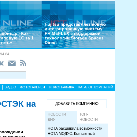
Fujitsu представляет новую
интегрированную систему
вебинар «Как
PRIMEFLEX с поддержкой
типовую 1С за 1
технологии Storage Spaces
отеть»
Direct
94.84
Ы
ВИДЕО
ФОТОГАЛЕРЕЯ
ИНФОГРАФИКА
КАТАЛОГ КОМПАНИЙ
ФСТЭК на
ДОБАВИТЬ КОМПАНИЮ
НОВОСТИ
ТОП-
ДНЯ
НОВОСТИ
НОТА расширила возможности
рохождении
НОТА МОДУС. Контактный
о комплекса