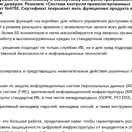
вню доверия. Решению «Система контроля привилегированных 
ат №4752. Сертификат покрывает весь функционал продукта 
и.
пазоном функций «из коробки» для гибкого управления доступами 
 в режиме реального времени с возможностью записи всех действи
т более 60 коннекторов и легко масштабируется под запросы орган
аботу в высоконагруженных средах со стандартным сервером.
, решение подходит не только службам ИБ, но и для нужд подразд
ственной безопасности и информационных технологий.
тролировать и предотвращать нежелательные действия различных 
ания по защите информационных систем персональных данных (И
 систем (ГИС), критической информационной инфраструктуры (К
ругих стандартов ИБ, в том числе международных (GDPR, PCI DSS, 
оративный менеджер паролей, менеджер сессий, а также инструме
 это большая работа, проделанная нами, чтобы гарантировать ро
овень защищенности цифровой инфраструктуры от инцидентов и у