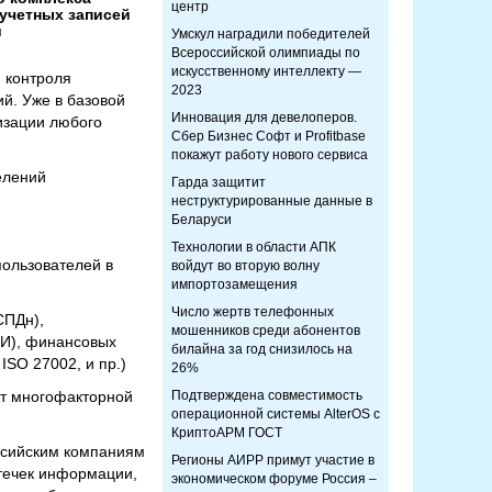
центр
учетных записей
и
Умскул наградили победителей
Всероссийской олимпиады по
искусственному интеллекту —
и контроля
2023
й. Уже в базовой
Инновация для девелоперов.
изации любого
Сбер Бизнес Софт и Profitbase
покажут работу нового сервиса
елений
Гарда защитит
неструктурированные данные в
Беларуси
Технологии в области АПК
пользователей в
войдут во вторую волну
импортозамещения
Число жертв телефонных
СПДн),
мошенников среди абонентов
ИИ), финансовых
билайна за год снизилось на
ISO 27002, и пр.)
26%
нт многофакторной
Подтверждена совместимость
операционной системы AlterOS с
КриптоАРМ ГОСТ
ссийским компаниям
Регионы АИРР примут участие в
течек информации,
экономическом форуме Россия –