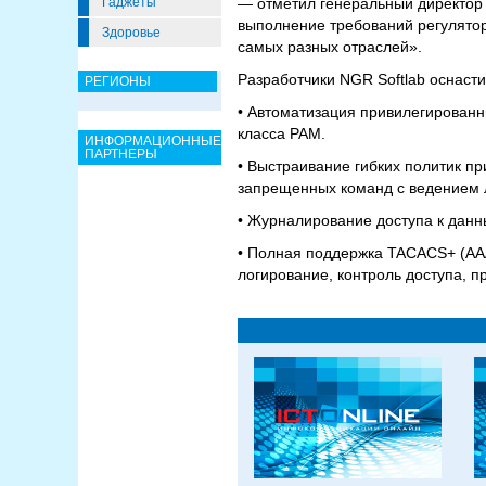
Гаджеты
— отметил генеральный директор 
выполнение требований регулятор
Здоровье
самых разных отраслей».
Разработчики NGR Softlab оснаст
РЕГИОНЫ
• Автоматизация привилегированн
класса PAM.
ИНФОРМАЦИОННЫЕ
ПАРТНЕРЫ
• Выстраивание гибких политик п
запрещенных команд с ведением л
• Журналирование доступа к дан
• Полная поддержка TACACS+ (AA
логирование, контроль доступа, 