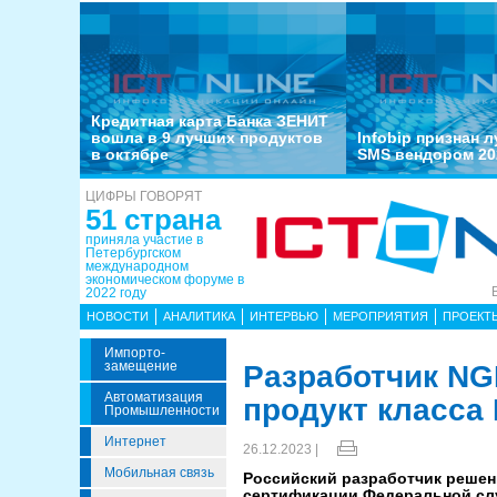
Кредитная карта Банка ЗЕНИТ
вошла в 9 лучших продуктов
Infobip признан 
в октябре
SMS вендором 20
ЦИФРЫ ГОВОРЯТ
51 страна
приняла участие в
Петербургском
международном
экономическом форуме в
2022 году
НОВОСТИ
АНАЛИТИКА
ИНТЕРВЬЮ
МЕРОПРИЯТИЯ
ПРОЕКТ
Импорто­
Замещение
Разработчик NG
Автоматизация
продукт класса 
Промышленности
Интернет
26.12.2023 |
Мобильная связь
Российский разработчик решен
сертификации Федеральной слу