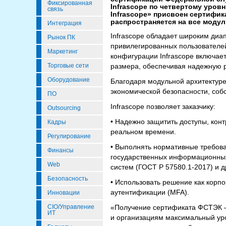
Фиксированная
Infrascope по четвертому уро
связь
Infrascope» присвоен сертифик
распространяется на все модул
Интеграция
Infrascope обладает широким диа
Рынок ПК
привилегированных пользователей
Маркетинг
конфигурации Infrascope включае
Торговые сети
размера, обеспечивая надежную р
Оборудование
Благодаря модульной архитектуре
экономической безопасности, соб
ПО
Infrascope позволяет заказчику:
Outsourcing
• Надежно защитить доступы, кон
Кадры
реальном времени.
Регулирование
• Выполнять нормативные требов
Финансы
государственных информационных
Web
систем (ГОСТ Р 57580.1-2017) и д
Безопасность
• Использовать решение как корп
аутентификации (MFA).
Инновации
CIO/Управление
«Получение сертификата ФСТЭК –
ИТ
и организациям максимальный ур