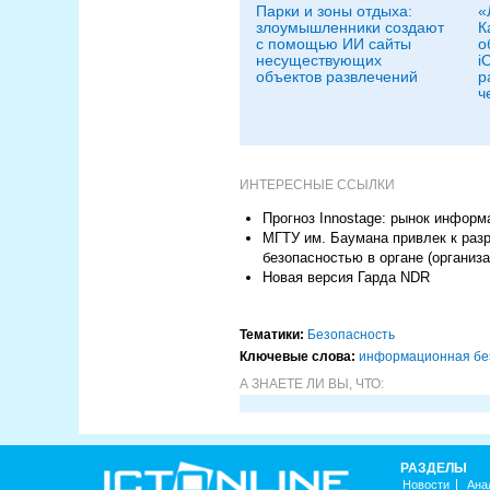
Парки и зоны отдыха:
«
злоумышленники создают
К
с помощью ИИ сайты
о
несуществующих
i
объектов развлечений
р
ч
ИНТЕРЕСНЫЕ ССЫЛКИ
Прогноз Innostage: рынок информ
МГТУ им. Баумана привлек к раз
безопасностью в органе (организа
Новая версия Гарда NDR
Тематики:
Безопасность
Ключевые слова:
информационная бе
А ЗНАЕТЕ ЛИ ВЫ, ЧТО:
РАЗДЕЛЫ
Новости
Ана