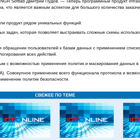
NGR Softlab Дмитрий Пудов. — Теперь программный продукт Infra
а, что является важным аспектом для большого количества заказчи
или продукт рядом уникальных функций:
ых задач, которая позволяет выстраивать сложные схемы использ
ри обращении пользователей к базам данных с применением списк
огирования всех действий.
ным c возможностью применения политик и маскирования данных в
A). Совокупное применение всего функционала протокола и возмо
применение политик безопасности.
СВЕЖЕЕ ПО ТЕМЕ