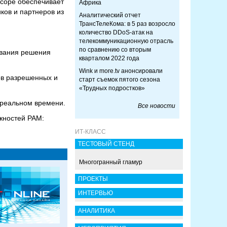
scope обеспечивает
Африка
ков и партнеров из
Аналитический отчет
ТрансТелеКома: в 5 раз возросло
количество DDoS-атак на
телекоммуникационную отрасль
по сравнению со вторым
ования решения
кварталом 2022 года
Wink и more.tv анонсировали
ов разрешенных и
старт съемок пятого сезона
«Трудных подростков»
 реальном времени.
Все новости
жностей PAM:
ИТ-КЛАСС
ТЕСТОВЫЙ СТЕНД
Многогранный гламур
ПРОЕКТЫ
ИНТЕРВЬЮ
АНАЛИТИКА