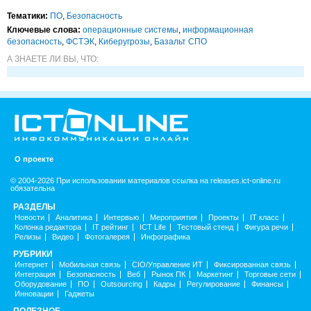
Тематики:
ПО
,
Безопасность
Ключевые слова:
операционные системы
,
информационная
безопасность
,
ФСТЭК
,
Киберугрозы
,
Базальт СПО
А ЗНАЕТЕ ЛИ ВЫ, ЧТО:
О проекте
© 2004-2026 При использовании материалов ссылка на releases.ict-online.ru
обязательна
РАЗДЕЛЫ
Новости
Аналитика
Интервью
Мероприятия
Проекты
IT класс
Колонка редактора
IT рейтинг
ICT Life
Тестовый стенд
Фигура речи
Релизы
Видео
Фотогалерея
Инфографика
РУБРИКИ
Интернет
Мобильная связь
CIO/Управление ИТ
Фиксированная связь
Интеграция
Безопасность
Веб
Рынок ПК
Маркетинг
Торговые сети
Оборудование
ПО
Outsourcing
Кадры
Регулирование
Финансы
Инновации
Гаджеты