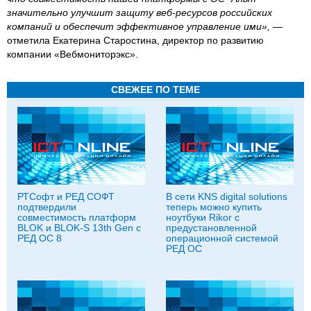
значительно улучшит защиту веб-ресурсов российских
компаний и обеспечит эффективное управление ими»,
—
отметила Екатерина Старостина, директор по развитию
компании «Вебмониторэкс».
СВЕЖЕЕ ПО ТЕМЕ
РТСофт и РЕД СОФТ
В сети KNS digital solutions
подтвердили
теперь можно купить
совместимость платформ
ноутбуки Rikor с
BLOK и BLOK-S 13th Gen с
предустановленной
РЕД ОС 8
операционной системой
РЕД ОС