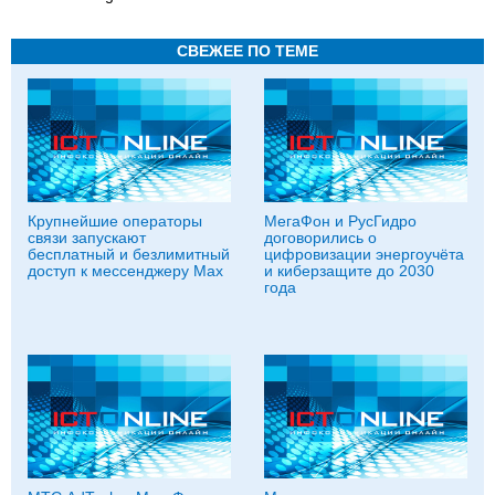
СВЕЖЕЕ ПО ТЕМЕ
Крупнейшие операторы
МегаФон и РусГидро
связи запускают
договорились о
бесплатный и безлимитный
цифровизации энергоучёта
доступ к мессенджеру Мах
и киберзащите до 2030
года