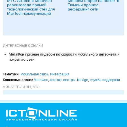
МТС AdTech и МегаФон
Меняем старое на новое: в
реализовали прямой
Тюмени прошел
технологический стек для
рефарминг сети
MarTech-коммуникаций
ИНТЕРЕСНЫЕ ССЫЛКИ
МегаФон признан лидером по скорости мобильного интернета и
покрытию сети
Тематики:
Мобильная связь
,
Интеграция
Ключевые слова:
МегаФон
,
контакт-центры
,
Nexign
,
служба поддержки
А ЗНАЕТЕ ЛИ ВЫ, ЧТО: