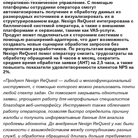
оперативно-техническое управление. С помощью
платформы сотрудники оператора смогут
автоматизировать получение и обработку данных из
разнородных источников и визуализировать их в
структурированном виде. Nexign ReQuest интегрирована с
биллинговой системой оператора, а также с внешними
платформами и сервисами, такими как VAS-услуги.
Продукт может подключаться к сторонним системам с
помощью расширений-адаптеров, что дает возможность
создавать новые сценарии обработки запросов без
привлечения разработчиков. По результатам внедрения
Nexign ReQuest помог оператору снизить трудозатраты на
обработку обращений на 8 часов в месяц, сократить
среднее время обработки заявки (AHT) на 2,5 часа, а также
повысить показатели удовлетворенности клиентов NPS на
2%.
«Продукт Nexign ReQuest — гибкий и многофункциональный
инструмент, с помощью которого можно реализовать почти
любой спектр задач. Он помогает закрывать однотипные
заявки, упрощает работу для непрофильных специалистов
благодаря веб-интерфейсу. Инструмент также облегчает
работу операторов, позволяя быстро определить причину
жалобы и получить информативные данные для анализа
проблемы абонента. До внедрения Nexign ReQuest у нас были
сложности с взаимодействием между сотрудниками разных
служб, и обработка обращений длилась дольше требуемого.