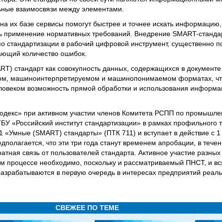
ьные взаимосвязи между элементами.
а их базе сервисы помогут быстрее и точнее искать информацию
ть применение нормативных требований. Внедрение SMART-станда
по стандартизации в рабочий цифровой инструмент, существенно
ающий количество ошибок.
T) стандарт как совокупность данных, содержащихся в документе 
ом, машиноинтерпретируемом и машинопонимаемом форматах, чт
еловеком возможность прямой обработки и использования информ
одекс» при активном участии членов Комитета РСПП по промышле
БУ «Российский институт стандартизации» в рамках профильного т
1 «Умные (SMART) стандарты» (ПТК 711) и вступает в действие с 1
дполагается, что эти три года станут временем апробации, в течен
атная связь от пользователей стандарта. Активное участие разных
ом процессе необходимо, поскольку и рассматриваемый ПНСТ, и вс
азрабатываются в первую очередь в интересах предприятий реаль
СВЕЖЕЕ ПО ТЕМЕ