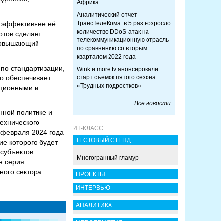
Африка
Аналитический отчет
, эффективнее её
ТрансТелеКома: в 5 раз возросло
количество DDoS-атак на
ртов сделает
телекоммуникационную отрасль
 повышающий
по сравнению со вторым
кварталом 2022 года
по стандартизации,
Wink и more.tv анонсировали
о обеспечивает
старт съемок пятого сезона
«Трудных подростков»
ационными и
Все новости
нной политике и
ехнического
ИТ-КЛАСС
 февраля 2024 года
ТЕСТОВЫЙ СТЕНД
ие которого будет
 субъектов
Многогранный гламур
я серия
ного сектора
ПРОЕКТЫ
ИНТЕРВЬЮ
АНАЛИТИКА