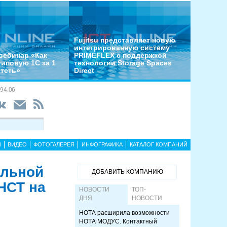
Fujitsu представляет новую
интегрированную систему
вебинар «Как
PRIMEFLEX с поддержкой
типовую 1С за 1
технологии Storage Spaces
отеть»
Direct
94.06
Ы
ВИДЕО
ФОТОГАЛЕРЕЯ
ИНФОГРАФИКА
КАТАЛОГ КОМПАНИЙ
альной
ДОБАВИТЬ КОМПАНИЮ
НСТ на
НОВОСТИ
ТОП-
ДНЯ
НОВОСТИ
НОТА расширила возможности
НОТА МОДУС. Контактный