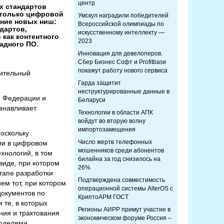
центр
х стандартов
 только цифровой
Умскул наградили победителей
ение новых ниш:
Всероссийской олимпиады по
дартов,
искусственному интеллекту —
как контентного
2023
адного ПО.
Инновация для девелоперов.
Сбер Бизнес Софт и Profitbase
покажут работу нового сервиса
рительный
Гарда защитит
неструктурированные данные в
й Федерации и
Беларуси
танавливает
Технологии в области АПК
войдут во вторую волну
импортозамещения
оскольку
Число жертв телефонных
ии в цифровом
мошенников среди абонентов
нологий, в том
билайна за год снизилось на
виде, при котором
26%
тапе разработки
Подтверждена совместимость
ем тот, при котором
операционной системы AlterOS с
документов по
КриптоАРМ ГОСТ
 те, в которых
Регионы АИРР примут участие в
ния и трактования
экономическом форуме Россия –
оделями,