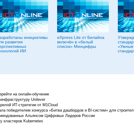
азработаны инициативы
eXpress Lite от Билайна
Утвержд
ля развития
включён в «белый
стандар
ерспективных
список» Минцифры
«Умные
ехнологий ИИ
стандар
перейти на онлайн-обучение
инфраструктуру Unilever
зрелой ИТ-стратегии от M1Cloud
тала победителем конкурса «Битва дашбордов и BI-систем» для строите
комендованных Альянсом Цифровых Лидеров России
ту кластеров Kubernetes