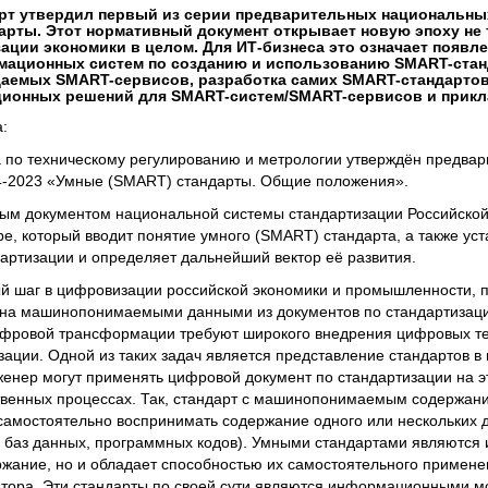
дарт утвердил первый из серии предварительных национальны
дарты. Этот нормативный документ открывает новую эпоху не
ации экономики в целом. Для ИТ-бизнеса это означает появл
мационных систем по созданию и использованию SMART-стан
даемых SMART-сервисов, разработка самих SMART-стандартов 
ационных решений для SMART-систем/SMART-сервисов и прикл
:
 по техническому регулированию и метрологии утверждён предва
4-2023 «Умные (SMART) стандарты. Общие положения».
вым документом национальной системы стандартизации Российско
е, который вводит понятие умного (SMART) стандарта, а также ус
ртизации и определяет дальнейший вектор её развития.
й шаг в цифровизации российской экономики и промышленности, п
ена машинопонимаемыми данными из документов по стандартизац
ровой трансформации требуют широкого внедрения цифровых тех
зации. Одной из таких задач является представление стандартов в 
нженер могут применять цифровой документ по стандартизации на э
ственных процессах. Так, стандарт с машинопонимаемым содержани
амостоятельно воспринимать содержание одного или нескольких 
 баз данных, программных кодов). Умными стандартами являются и
жание, но и обладает способностью их самостоятельного примене
атора. Эти стандарты по своей сути являются информационными м