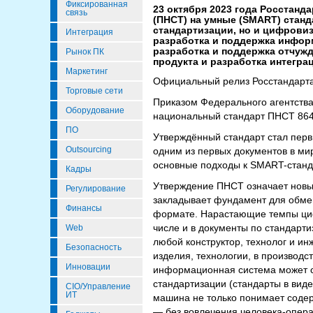
Фиксированная
23 октября 2023 года Росстан
связь
(ПНСТ) на умные (SMART) стан
стандартизации, но и цифровиз
Интеграция
разработка и поддержка инфор
разработка и поддержка отчуж
Рынок ПК
продукта и разработка интегр
Маркетинг
Официальный релиз Росстандарта
Торговые сети
Приказом Федерального агентства
Оборудование
национальный стандарт ПНСТ 86
ПО
Утверждённый стандарт стал пер
Outsourcing
одним из первых документов в мир
основные подходы к SMART-станда
Кадры
Утверждение ПНСТ означает новы
Регулирование
закладывает фундамент для обм
Финансы
формате. Нарастающие темпы циф
числе и в документы по стандарти
Web
любой конструктор, технолог и и
Безопасность
изделия, технологии, в производ
Инновации
информационная система может с
стандартизации (стандарты в виде
CIO/Управление
ИТ
машина не только понимает содер
— без вовлечения человека-опер