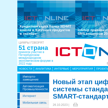
Кредитная карта Банка ЗЕНИТ
вошла в 9 лучших продуктов
Infobip признан 
в октябре
SMS вендором 20
ЦИФРЫ ГОВОРЯТ
51 страна
приняла участие в
Петербургском
международном
экономическом форуме в
2022 году
НОВОСТИ
АНАЛИТИКА
ИНТЕРВЬЮ
МЕРОПРИЯТИЯ
ПРОЕКТ
Импорто­
Замещение
Новый этап ци
Автоматизация
системы станда
Промышленности
SMART-стандар
Интернет
Мобильная связь
26.10.2023 |