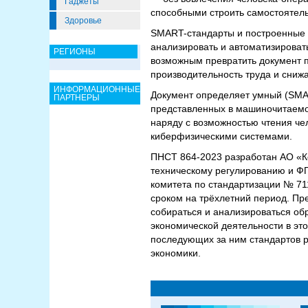
Гаджеты
способными строить самостоятел
Здоровье
SMART-стандарты и построенные н
анализировать и автоматизирова
РЕГИОНЫ
возможным превратить документ 
производительность труда и сниж
ИНФОРМАЦИОННЫЕ
Документ определяет умный (SMAR
ПАРТНЕРЫ
представленных в машиночитаем
наряду с возможностью чтения ч
киберфизическими системами.
ПНСТ 864-2023 разработан АО «К
техническому регулированию и ФГ
комитета по стандартизации № 71
сроком на трёхлетний период. Пре
собираться и анализироваться обр
экономической деятельности в эт
последующих за ним стандартов р
экономики.