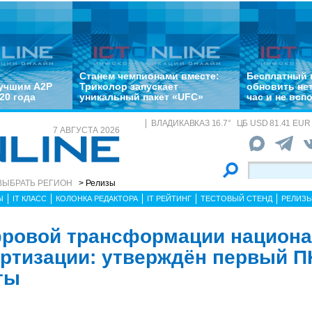
Станем чемпионами вместе:
Бесплатный 
лучшим A2P
Триколор запускает
обновить не
20 года
уникальный пакет «UFC»
час и не всп
ВЛАДИКАВКАЗ
16.7
°
ЦБ
USD 81.41 EUR 
7 АВГУСТА 2026
ВЫБРАТЬ РЕГИОН
> Релизы
Ы
IT КЛАСС
КОЛОНКА РЕДАКТОРА
IT РЕЙТИНГ
ТЕСТОВЫЙ СТЕНД
РЕЛИЗ
фровой трансформации национ
ртизации: утверждён первый П
ты