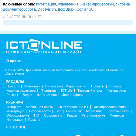
Ключевые слова:
интеграция
,
управление бизнес-процессами
,
система
документооборота
,
Docsvision
,
ДоксВижн
,
Content AI
А ЗНАЕТЕ ЛИ ВЫ, ЧТО:
О проекте
© 2004-2026 При использовании материалов ссылка на releases.ict-online.ru
обязательна
РАЗДЕЛЫ
Новости
Аналитика
Интервью
Мероприятия
Проекты
IT класс
Колонка редактора
IT рейтинг
ICT Life
Тестовый стенд
Фигура речи
Релизы
Видео
Фотогалерея
Инфографика
РУБРИКИ
Интернет
Мобильная связь
CIO/Управление ИТ
Фиксированная связь
Интеграция
Безопасность
Веб
Рынок ПК
Маркетинг
Торговые сети
Оборудование
ПО
Outsourcing
Кадры
Регулирование
Финансы
Инновации
Гаджеты
ПОЛЕЗНОЕ