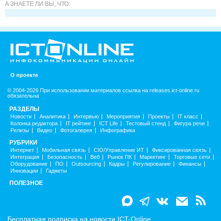
А ЗНАЕТЕ ЛИ ВЫ, ЧТО:
О проекте
© 2004-2026 При использовании материалов ссылка на releases.ict-online.ru
обязательна
РАЗДЕЛЫ
Новости
Аналитика
Интервью
Мероприятия
Проекты
IT класс
Колонка редактора
IT рейтинг
ICT Life
Тестовый стенд
Фигура речи
Релизы
Видео
Фотогалерея
Инфографика
РУБРИКИ
Интернет
Мобильная связь
CIO/Управление ИТ
Фиксированная связь
Интеграция
Безопасность
Веб
Рынок ПК
Маркетинг
Торговые сети
Оборудование
ПО
Outsourcing
Кадры
Регулирование
Финансы
Инновации
Гаджеты
ПОЛЕЗНОЕ
Бесплатная подписка на новости ICT-Online