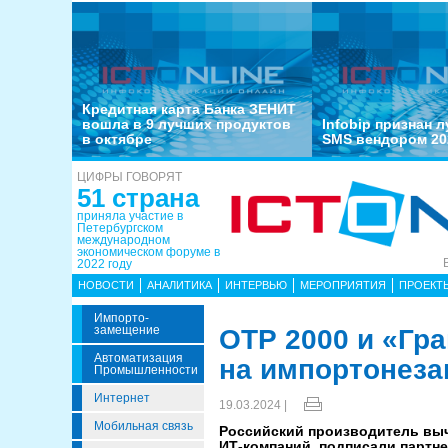
Кредитная карта Банка ЗЕНИТ
вошла в 9 лучших продуктов
Infobip признан 
в октябре
SMS вендором 20
ЦИФРЫ ГОВОРЯТ
51 страна
приняла участие в
Петербургском
международном
экономическом форуме в
2022 году
НОВОСТИ
АНАЛИТИКА
ИНТЕРВЬЮ
МЕРОПРИЯТИЯ
ПРОЕКТ
Импорто­
Замещение
ОТР 2000 и «Гр
Автоматизация
на импортонеза
Промышленности
Интернет
19.03.2024 |
Мобильная связь
Российский производитель выч
ИТ-компаний, подписали партне