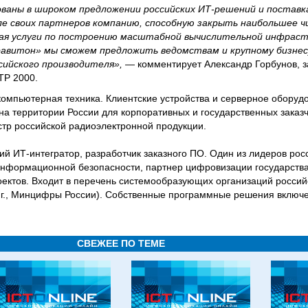
ваны в широком предложении российских ИТ-решений и поставка
ле своих партнеров компанию, способную закрыть наибольшее ч
чая услуги по построению масштабной вычислительной инфраст
равитон» мы сможем предложить ведомствам и крупному бизнес
сийского производителя»,
— комментирует Александр Горбунов, з
ТР 2000.
компьютерная техника. Клиентские устройства и серверное оборуд
на территории России для корпоративных и государственных заказ
тр российской радиоэлектронной продукции.
 ИТ-интегратор, разработчик заказного ПО. Один из лидеров росс
нформационной безопасности, партнер цифровизации государства
оектов. Входит в перечень системообразующих организаций россий
 г., Минцифры России). Собственные программные решения включ
СВЕЖЕЕ ПО ТЕМЕ