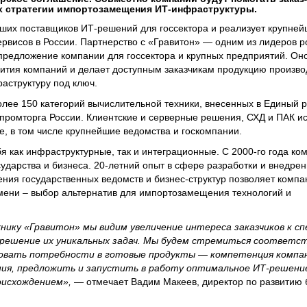
х стратегии импортозамещения ИТ-инфраструктуры.
йших поставщиков ИТ-решений для госсектора и реализует крупней
рвисов в России. Партнерство с «Гравитон» — одним из лидеров р
редложение компании для госсектора и крупных предприятий. Оно
ития компаний и делает доступным заказчикам продукцию произво
аструктуру под ключ.
лее 150 категорий вычислительной техники, внесенных в Единый р
ромторга России. Клиентские и серверные решения, СХД и ПАК и
е, в том числе крупнейшие ведомства и госкомпании.
я как инфраструктурные, так и интеграционные. С 2000-го года к
сударства и бизнеса. 20-летний опыт в сфере разработки и внедр
ния государственных ведомств и бизнес-структур позволяет комп
мени – выбор альтернатив для импортозамещения технологий и
нику «Гравитон» мы видим увеличение интереса заказчиков к с
решение их уникальных задач. Мы будем стремиться соответс
овать потребности в готовые продукты — компетенция компа
ия, предложить и запустить в работу оптимальное ИТ-решени
оисхождением»,
— отмечает Вадим Макеев, директор по развитию 