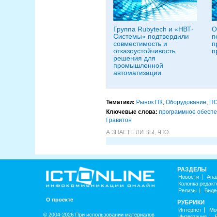
Группа Rubytech и «НВТ-
О
Системы» подтвердили
п
совместимость и
п
отказоустойчивость
п
решения для
промышленной
автоматизации
Тематики:
Рынок ПК
,
Оборудование
,
П
Ключевые слова:
программное обесп
Гравитон
А ЗНАЕТЕ ЛИ ВЫ, ЧТО:
РАЗДЕЛЫ
Новости
Ана
Колонка редакт
Релизы
Виде
О проекте
РУБРИКИ
Интернет
Мо
© 2004-2026 При использовании материалов
Интеграция