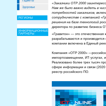
Гаджеты
«Заказчики ОТР 2000 заинтересо
Здоровье
Нам же было важно видеть в чис
потребностей заказчиков, вклю
сотрудничестве с компанией «Г
РЕГИОНЫ
решения на базе технологий рос
директора по развитию бизнеса О
ИНФОРМАЦИОННЫЕ
ПАРТНЕРЫ
«Гравитон» — это отечественная 
разрабатываются и производится 
компании включена в Единый реес
Компания «ОТР 2000» —российский
импортозамещении, ИТ-услугах, и
Реализовано более трех тысяч пр
сфере информации и связи (2020
реестр российского ПО.