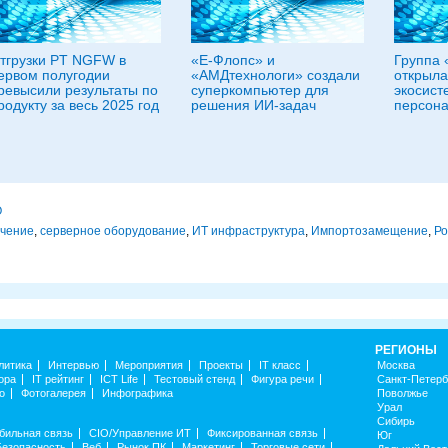
тгрузки PT NGFW в
«Е-Флопс» и
Группа 
ервом полугодии
«АМДтехнологи» создали
открыла
ревысили результаты по
суперкомпьютер для
экосист
родукту за весь 2025 год
решения ИИ-задач
персона
О
ечение
,
серверное оборудование
,
ИТ инфраструктура
,
Импорто­замещение
,
Ро
РЕГИОНЫ
литика
Интервью
Мероприятия
Проекты
IT класс
Москва
ора
IT рейтинг
ICT Life
Тестовый стенд
Фигура речи
Санкт-Петерб
о
Фотогалерея
Инфографика
Поволжье
Урал
Сибирь
бильная связь
CIO/Управление ИТ
Фиксированная связь
Юг
Безопасность
Веб
Рынок ПК
Маркетинг
Торговые сети