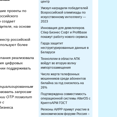
центр
Умскул наградили победителей
шие проекты по
Всероссийской олимпиады по
оссийского
искусственному интеллекту —
 создает
2023
дителя, на основе
Инновация для девелоперов.
Сбер Бизнес Софт и Profitbase
покажут работу нового сервиса
еестр российской
Гарда защитит
спользуют более
неструктурированные данные в
Беларуси
омпания реализовала
Технологии в области АПК
ения цифровых
войдут во вторую волну
импортозамещения
ании поддерживать
Число жертв телефонных
мошенников среди абонентов
билайна за год снизилось на
пециализированным
26%
твовать запросам
Подтверждена совместимость
нии ОТР позволит
операционной системы AlterOS с
е с
КриптоАРМ ГОСТ
бизнеса
Регионы АИРР примут участие в
экономическом форуме Россия –