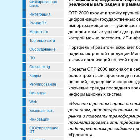
Фиксированная
реализовывать задачи в рамка
связь
ОТР 2000 входит в тройку крупне
Интеграция
цифровизации государственных се
Рынок ПК
импортозамещения — усиливает п
дополнительные условия для разв
Маркетинг
которой можно построить ИТ-инфр
Торговые сети
Портфель «Гравитон» включает бо
Оборудование
радиоэлектронной продукции Минп
ПО
тысячи организаций по всей стран
Outsourcing
Проекты ОТР 2000 включают в себ
более трех тысяч проектов для го
Кадры
решений, поддержки и сопровожде
Регулирование
ключевые тренды последнего вре
Финансы
информационных систем.
Web
«Вместе с ростом спроса на тех
решениям, ориентированным на 
Безопасность
рынка и помогать трансформир
Инновации
проанализировать эти требован
CIO/Управление
подтвержденным российским пр
ИТ
«Гравитон».