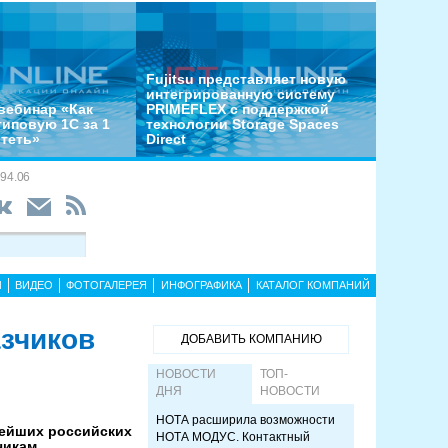
Fujitsu представляет новую
интегрированную систему
вебинар «Как
PRIMEFLEX с поддержкой
типовую 1С за 1
технологии Storage Spaces
отеть»
Direct
94.06
Ы
ВИДЕО
ФОТОГАЛЕРЕЯ
ИНФОГРАФИКА
КАТАЛОГ КОМПАНИЙ
азчиков
ДОБАВИТЬ КОМПАНИЮ
НОВОСТИ
ТОП-
ДНЯ
НОВОСТИ
НОТА расширила возможности
нейших российских
НОТА МОДУС. Контактный
чикам