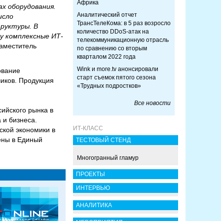
Африка
х оборудования.
Аналитический отчет
исло
ТрансТелеКома: в 5 раз возросло
руктуры. В
количество DDoS-атак на
у комплексные ИТ-
телекоммуникационную отрасль
аместитель
по сравнению со вторым
кварталом 2022 года
Wink и more.tv анонсировали
ование
старт съемок пятого сезона
чиков. Продукция
«Трудных подростков»
Все новости
ийского рынка в
 и бизнеса.
ИТ-КЛАСС
ской экономики в
ены в Единый
ТЕСТОВЫЙ СТЕНД
Многогранный гламур
ПРОЕКТЫ
ИНТЕРВЬЮ
АНАЛИТИКА