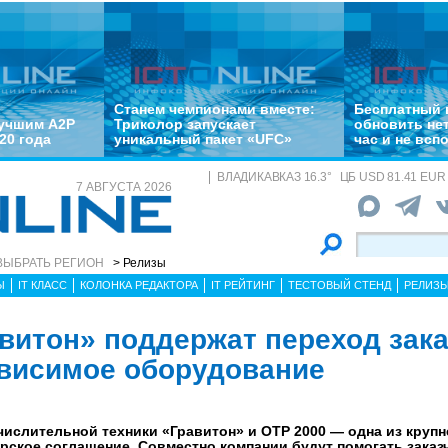
Станем чемпионами вместе:
Бесплатный 
лучшим A2P
Триколор запускает
обновить не
20 года
уникальный пакет «UFC»
час и не всп
ВЛАДИКАВКАЗ
16.3
°
ЦБ
USD 81.41 EUR 
7 АВГУСТА 2026
ВЫБРАТЬ РЕГИОН
> Релизы
Ы
IT КЛАСС
КОЛОНКА РЕДАКТОРА
IT РЕЙТИНГ
ТЕСТОВЫЙ СТЕНД
РЕЛИЗ
авитон» поддержат переход зак
висимое оборудование
ислительной техники «Гравитон» и ОТР 2000 — одна из круп
рское соглашение. Совместно компании будут помогать заказ