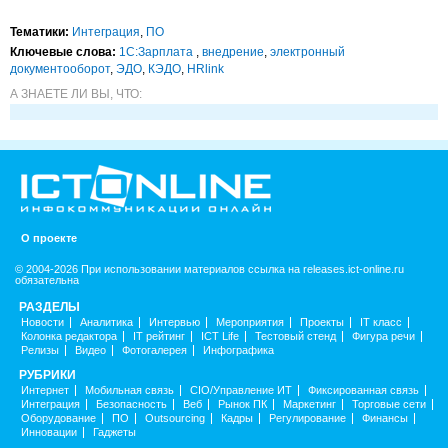
Тематики:
Интеграция
,
ПО
Ключевые слова:
1С:Зарплата
,
внедрение
,
электронный
документооборот
,
ЭДО
,
КЭДО
,
HRlink
А ЗНАЕТЕ ЛИ ВЫ, ЧТО:
О проекте
© 2004-2026 При использовании материалов ссылка на releases.ict-online.ru
обязательна
РАЗДЕЛЫ
Новости
Аналитика
Интервью
Мероприятия
Проекты
IT класс
Колонка редактора
IT рейтинг
ICT Life
Тестовый стенд
Фигура речи
Релизы
Видео
Фотогалерея
Инфографика
РУБРИКИ
Интернет
Мобильная связь
CIO/Управление ИТ
Фиксированная связь
Интеграция
Безопасность
Веб
Рынок ПК
Маркетинг
Торговые сети
Оборудование
ПО
Outsourcing
Кадры
Регулирование
Финансы
Инновации
Гаджеты