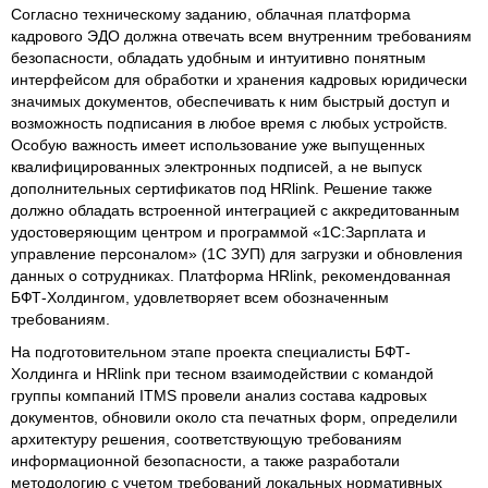
Согласно техническому заданию, облачная платформа
кадрового ЭДО должна отвечать всем внутренним требованиям
безопасности, обладать удобным и интуитивно понятным
интерфейсом для обработки и хранения кадровых юридически
значимых документов, обеспечивать к ним быстрый доступ и
возможность подписания в любое время с любых устройств.
Особую важность имеет использование уже выпущенных
квалифицированных электронных подписей, а не выпуск
дополнительных сертификатов под HRlink. Решение также
должно обладать встроенной интеграцией с аккредитованным
удостоверяющим центром и программой «1С:Зарплата и
управление персоналом» (1С ЗУП) для загрузки и обновления
данных о сотрудниках. Платформа HRlink, рекомендованная
БФТ-Холдингом, удовлетворяет всем обозначенным
требованиям.
На подготовительном этапе проекта специалисты БФТ-
Холдинга и HRlink при тесном взаимодействии с командой
группы компаний ITMS провели анализ состава кадровых
документов, обновили около ста печатных форм, определили
архитектуру решения, соответствующую требованиям
информационной безопасности, а также разработали
методологию с учетом требований локальных нормативных