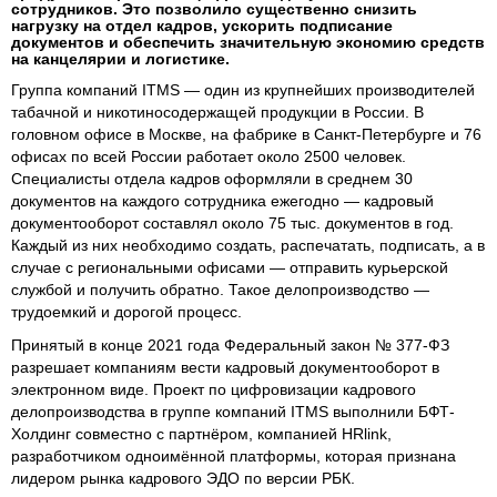
сотрудников. Это позволило существенно снизить
нагрузку на отдел кадров, ускорить подписание
документов и обеспечить значительную экономию средств
на канцелярии и логистике.
Группа компаний ITMS — один из крупнейших производителей
табачной и никотиносодержащей продукции в России. В
головном офисе в Москве, на фабрике в Санкт-Петербурге и 76
офисах по всей России работает около 2500 человек.
Специалисты отдела кадров оформляли в среднем 30
документов на каждого сотрудника ежегодно — кадровый
документооборот составлял около 75 тыс. документов в год.
Каждый из них необходимо создать, распечатать, подписать, а в
случае с региональными офисами — отправить курьерской
службой и получить обратно. Такое делопроизводство —
трудоемкий и дорогой процесс.
Принятый в конце 2021 года Федеральный закон № 377-ФЗ
разрешает компаниям вести кадровый документооборот в
электронном виде. Проект по цифровизации кадрового
делопроизводства в группе компаний ITMS выполнили БФТ-
Холдинг совместно с партнёром, компанией HRlink,
разработчиком одноимённой платформы, которая признана
лидером рынка кадрового ЭДО по версии РБК.