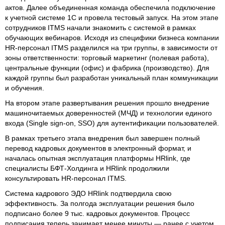
актов. Далее объединенная команда обеспечила подключение
к учетной системе 1С и провела тестовый запуск. На этом этапе
сотрудников ITMS начали знакомить с системой в рамках
обучающих вебинаров. Исходя из специфики бизнеса компании
HR-персонал ITMS разделился на три группы, в зависимости от
зоны ответственности: торговый маркетинг (полевая работа),
центральные функции (офис) и фабрика (производство). Для
каждой группы был разработан уникальный план коммуникации
и обучения.
На втором этапе развертывания решения прошло внедрение
машиночитаемых доверенностей (МЧД) и технологии единого
входа (Single sign-on, SSO) для аутентификации пользователей.
В рамках третьего этапа внедрения был завершен полный
перевод кадровых документов в электронный формат, и
началась опытная эксплуатация платформы HRlink, где
специалисты БФТ-Холдинга и HRlink продолжили
консультировать HR-персонал ITMS.
Система кадрового ЭДО HRlink подтвердила свою
эффективность. За полгода эксплуатации решения было
подписано более 9 тыс. кадровых документов. Процесс
подписания теперь занимает менее минуты — ранее с учетом