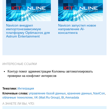
Navicon внедрил
Navicon запустил новое
импортонезависимую
направление AI-
платформу Optimacros для
консалтинга
Astrum Entertainment
ИНТЕРЕСНЫЕ ССЫЛКИ
Контур помог администрации Коломны автоматизировать
проверки на конфликт интересов
Тематики:
Интеграция
Ключевые слова:
управление базой данных
,
хранение данных
,
NaviCon
,
облачные технологии
,
VK (Mail.Ru Group)
,
BI
,
Arenadata
А ЗНАЕТЕ ЛИ ВЫ, ЧТО: