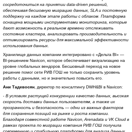
сосредоточиться на принятии data-driven решений,
обеспечивая бесшовную миграцию данных, SLA и постоянную
поддержку на каждом этапе работы с облаком. Платформа
оснащена мощными инструментами мониторинга, которые
дают возможность в реальном времени отслеживать
состояние кластера, анализировать производительность и
оптимизировать ресурсы для максимальной эффективности
использования данных
.
Хранилище данных компании интегрировано с «Дельта BI» —
BI-решением Navicon, которое обеспечивает визуализацию на
уровне глобальных вендоров. Бесшовный переход на новое
решение помог сети РИВ ГОШ не только сохранить уровень
работы с данными, но и значительно повысить его.
Ани Тадевосян
, директор по консалтингу DWH&BI в Navicon:
-
В условиях растущей конкуренции качество данных, высокая
скорость доставки данных пользователям, а также их
прозрачность и безопасность — одни из важных факторов
для сохранения позиций на рынке и роста компании.
Благодаря совместной работе Navicon, Arenadata и VK Cloud в
рамках проекта по миграции компания РИВ ГОШ получила
современную и стабильную платформу для анализа данных