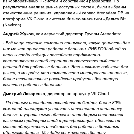
из корпоративных IT-систем и собственной разработки. По
результатам анализа рынка доступных систем, были выбраны
отечественные решения: управляемый сервис Arenadata DB на
платформе VK Cloud и система бизнес-аналитики «Дельта BI»
(Navicon).
Андрей Жуков
, коммерческий директор Группы Arenadata:
- Всё чаще крупные компании понимают, какую ценность для
них может принести работа с данными. РИВ ГОШ одной из
первых среди ведущих российских парфюмерно-
косметических сетей перешла на отечественный стек
решений для работы с данными. Это значимое событие для
рынка, и мы рады, что помогли сети мигрировать на новые,
более технологичные российские продукты без потери
качества работы с данными
.
Дмитрий Лазаренко
, директор по продукту VK Cloud:
-
По данным последнего исследования Gartner, более 80%
компаний планируют увеличить инвестиции в аналитику
данных, и управляемые облачные платформы становятся
ключевым драйвером этой трансформации, обеспечивая
масштабируемость и гибкость для работы с большими
объемами данных. Мы даём возможность бизнесу