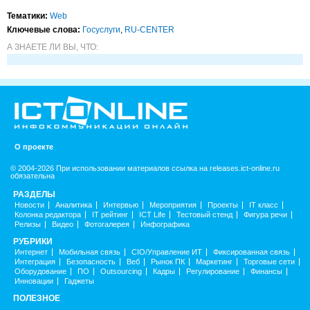
Тематики:
Web
Ключевые слова:
Госуслуги
,
RU-CENTER
А ЗНАЕТЕ ЛИ ВЫ, ЧТО:
О проекте
© 2004-2026 При использовании материалов ссылка на releases.ict-online.ru
обязательна
РАЗДЕЛЫ
Новости
Аналитика
Интервью
Мероприятия
Проекты
IT класс
Колонка редактора
IT рейтинг
ICT Life
Тестовый стенд
Фигура речи
Релизы
Видео
Фотогалерея
Инфографика
РУБРИКИ
Интернет
Мобильная связь
CIO/Управление ИТ
Фиксированная связь
Интеграция
Безопасность
Веб
Рынок ПК
Маркетинг
Торговые сети
Оборудование
ПО
Outsourcing
Кадры
Регулирование
Финансы
Инновации
Гаджеты
ПОЛЕЗНОЕ