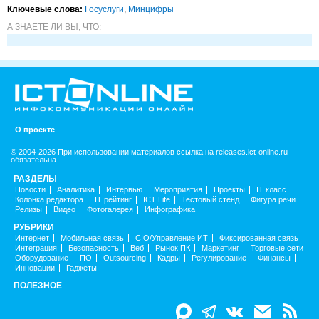
Ключевые слова:
Госуслуги
,
Минцифры
А ЗНАЕТЕ ЛИ ВЫ, ЧТО:
О проекте
© 2004-2026 При использовании материалов ссылка на releases.ict-online.ru
обязательна
РАЗДЕЛЫ
Новости
Аналитика
Интервью
Мероприятия
Проекты
IT класс
Колонка редактора
IT рейтинг
ICT Life
Тестовый стенд
Фигура речи
Релизы
Видео
Фотогалерея
Инфографика
РУБРИКИ
Интернет
Мобильная связь
CIO/Управление ИТ
Фиксированная связь
Интеграция
Безопасность
Веб
Рынок ПК
Маркетинг
Торговые сети
Оборудование
ПО
Outsourcing
Кадры
Регулирование
Финансы
Инновации
Гаджеты
ПОЛЕЗНОЕ