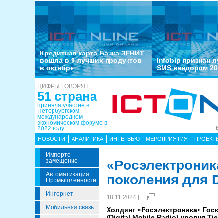
Кредитная карта Банка ЗЕНИТ
вошла в 9 лучших продуктов
Infobip признан 
в октябре
SMS вендором 20
ЦИФРЫ ГОВОРЯТ
51 страна
приняла участие в
Петербургском
международном
экономическом форуме в
2022 году
НОВОСТИ
АНАЛИТИКА
ИНТЕРВЬЮ
МЕРОПРИЯТИЯ
ПРОЕКТ
Импорто­
Замещение
«Росэлектроник
Автоматизация
поколения для 
Промышленности
Интернет
18.11.2024 |
Мобильная связь
Холдинг «Росэлектроника» Гос
(Digital Mobile Radio) уровня 