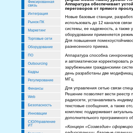
Фиксированная
Аппаратура обеспечивает усто
связь
переговоров от прямого просл
Интеграция
Новые базовые станции, разработ
Рынок ПК
использовать до 12 каналов связ
системы, ее надежность, а также
Маркетинг
оборудовании применяется режим 
Торговые сети
Для повышения помехоустойчивост
разнесенного приема.
Оборудование
Аппаратура способна синхронизир
ПО
и автоматически корректировать
Outsourcing
зарубежными гражданскими систе
Кадры
день разработаны две модификаци
МГц.
Регулирование
Для управления сетью связи спе
Финансы
Решение позволяет вести реестр 
Web
радиосети, устанавливать индиви
Безопасность
текстовые сообщения, а также от
комплекс поддерживает актуальны
Инновации
дополнительного программного об
CIO/Управление
ИТ
«Концерн «Созвездие» сформиро
радиостанции, базовые станции