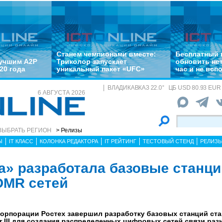
Станем чемпионами вместе:
Бесплатный 
лучшим A2P
Триколор запускает
обновить не
20 года
уникальный пакет «UFC»
час и не всп
ВЛАДИКАВКАЗ
22.0
°
ЦБ
USD 80.93 EUR 
6 АВГУСТА 2026
ВЫБРАТЬ РЕГИОН
> Релизы
Ы
IT КЛАСС
КОЛОНКА РЕДАКТОРА
IT РЕЙТИНГ
ТЕСТОВЫЙ СТЕНД
РЕЛИЗ
а» разработала базовые станци
DMR сетей
корпорации Ростех завершил разработку базовых станций ст
Tier III для создания распределенных цифровых сетей связи раз