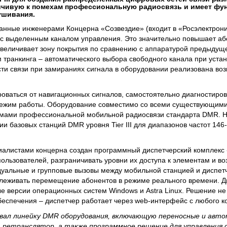
йчивую к помехам профессиональную радиосвязь и имеет ф
ушивания.
анные инженерами Концерна «Созвездие» (входит в «Росэлектрони
и с выделенным каналом управления. Это значительно повышает аб
 увеличивает зону покрытия по сравнению с аппаратурой предыдуще
транкинга – автоматического выбора свободного канала при устан
и связи при замираниях сигнала в оборудовании реализована во
оваться от навигационных сигналов, самостоятельно диагностиро
 режим работы. Оборудование совместимо со всеми существующим
мами профессиональной мобильной радиосвязи стандарта DMR. 
и базовых станций DMR уровня Tier III для диапазонов частот 146
циалистами концерна создан программный диспетчерский комплекс
пользователей, разграничивать уровни их доступа к элементам и в
дуальные и групповые вызовы между мобильной станцией и диспет
слеживать перемещение абонентов в режиме реального времени. Д
е версии операционных систем Windows и Astra Linux. Решение не 
еспечения – диспетчер работает через web-интерфейс с любого к
вал линейку DMR оборудования, включающую переносные и авт
, ретранслятор, а также программное решение для управления