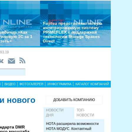
Fujitsu представляет новую
интегрированную систему
вебинар «Как
PRIMEFLEX с поддержкой
типовую 1С за 1
технологии Storage Spaces
отеть»
Direct
93.19
Ы
ВИДЕО
ФОТОГАЛЕРЕЯ
ИНФОГРАФИКА
КАТАЛОГ КОМПАНИЙ
и нового
ДОБАВИТЬ КОМПАНИЮ
НОВОСТИ
ТОП-
ДНЯ
НОВОСТИ
НОТА расширила возможности
андарта DMR
НОТА МОДУС. Контактный
ного масштаба.