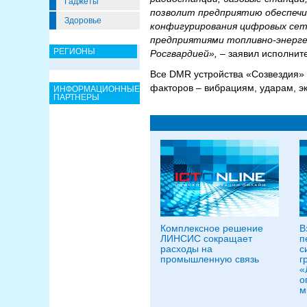
Гаджеты
позволит предприятию обеспечи
Здоровье
конфигурирования цифровых сет
предприятиями топливно-энерге
РЕГИОНЫ
Росгвардией», –
заявил исполнит
Все DMR устройства «Созвездия»
факторов – вибрациям, ударам, э
ИНФОРМАЦИОННЫЕ
ПАРТНЕРЫ
Комплексное решение
В
ЛИНСИС сокращает
п
расходы на
с
промышленную связь
г
«
о
м