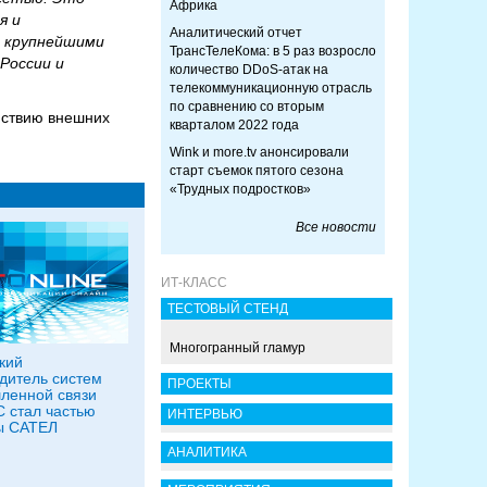
Африка
я и
Аналитический отчет
е крупнейшими
ТрансТелеКома: в 5 раз возросло
России и
количество DDoS-атак на
телекоммуникационную отрасль
по сравнению со вторым
йствию внешних
кварталом 2022 года
Wink и more.tv анонсировали
старт съемок пятого сезона
«Трудных подростков»
Все новости
ИТ-КЛАСС
ТЕСТОВЫЙ СТЕНД
Многогранный гламур
кий
дитель систем
ПРОЕКТЫ
ленной связи
 стал частью
ИНТЕРВЬЮ
ы САТЕЛ
АНАЛИТИКА