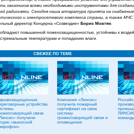
ть заказчиков всеми необходимыми инструментами для создани
ей радиосвязи. Сегодня наша аппаратура принята на снабжени
тического и электросетевого комплекса страны, а также МЧС 
ельный директор Концерна «Созвездие»
Борис Мовтян
.
 обладают повышенной помехозащищенностью, устойчивы к возде
кстремальным температурам и попаданию влаги.
СВЕЖЕЕ ПО ТЕМЕ
зрывозащищенные
Компания «Линсис»
Российс
ереговорные устройства
получила пожарный
произво
истемы
сертификат на свою
промыш
ромкоговорящей связи
систему
ЛИНСИС
Линсис» получили
громкоговорящей связи и
команд
пцию «выносной
оповещения
икрофон»