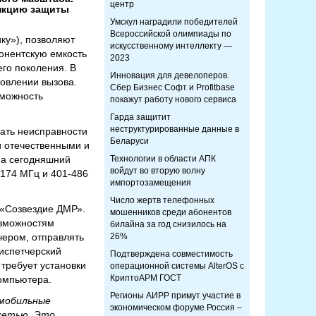
центр
ункцию защиты
Умскул наградили победителей
Всероссийской олимпиады по
ку»), позволяют
искусственному интеллекту —
онентскую емкость
2023
го поколения. В
Инновация для девелоперов.
овлении вызова.
Сбер Бизнес Софт и Profitbase
зможность
покажут работу нового сервиса
Гарда защитит
неструктурированные данные в
вать неисправности
Беларуси
и отечественными и
На сегодняшний
Технологии в области АПК
войдут во вторую волну
-174 МГц и 401-486
импортозамещения
Число жертв телефонных
 «Созвездие ДМР».
мошенников среди абонентов
озможностям
билайна за год снизилось на
чером, отправлять
26%
испетчерский
Подтверждена совместимость
требует установки
операционной системы AlterOS с
КриптоАРМ ГОСТ
омпьютера.
Регионы АИРР примут участие в
омобильные
экономическом форуме Россия –
 сетью. Это