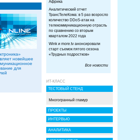
Африка
Аналитический отчет
ТрансТелеКома: в 5 раз возросло
количество DDoS-атак на
телекоммуникационную отрасль
по сравнению со вторым
кварталом 2022 года
Wink и more.tv анонсировали
старт съемок пятого сезона
ктроника»
«Трудных подростков»
вляет новейшее
ммуникационное
Все новости
вание для
лей
ИТ-КЛАСС
ТЕСТОВЫЙ СТЕНД
Многогранный гламур
ПРОЕКТЫ
ИНТЕРВЬЮ
АНАЛИТИКА