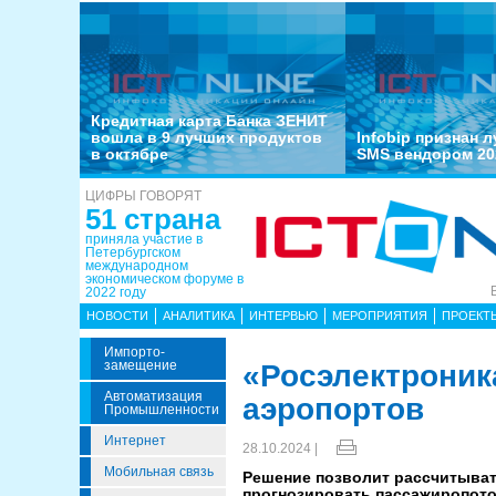
Кредитная карта Банка ЗЕНИТ
вошла в 9 лучших продуктов
Infobip признан 
в октябре
SMS вендором 20
ЦИФРЫ ГОВОРЯТ
51 страна
приняла участие в
Петербургском
международном
экономическом форуме в
2022 году
НОВОСТИ
АНАЛИТИКА
ИНТЕРВЬЮ
МЕРОПРИЯТИЯ
ПРОЕКТ
Импорто­
Замещение
«Росэлектроник
Автоматизация
аэропортов
Промышленности
Интернет
28.10.2024 |
Мобильная связь
Решение позволит рассчитывать
прогнозировать пассажиропото