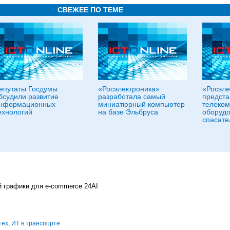
СВЕЖЕЕ ПО ТЕМЕ
епутаты Госдумы
«Росэлектроника»
«Росэле
бсудили развитие
разработала самый
предста
нформационных
миниатюрный компьютер
телеко
ехнологий
на базе Эльбруса
оборудо
спасате
й графики для e-commerce 24AI
тех
,
ИТ в транспорте