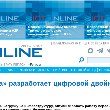
Станем чемпионами вместе:
Бесплатный 
лучшим A2P
Триколор запускает
обновить не
20 года
уникальный пакет «UFC»
час и не всп
ВЛАДИКАВКАЗ
29.1
°
ЦБ
USD 82.17 EUR 
9 АВГУСТА 2026
ВЫБРАТЬ РЕГИОН
> Релизы
Ы
IT КЛАСС
КОЛОНКА РЕДАКТОРА
IT РЕЙТИНГ
ТЕСТОВЫЙ СТЕНД
РЕЛИЗ
а» разработает цифровой двой
 нагрузку на инфраструктуру, оптимизировать работу персон
к и моделировать бизнес-процессы.