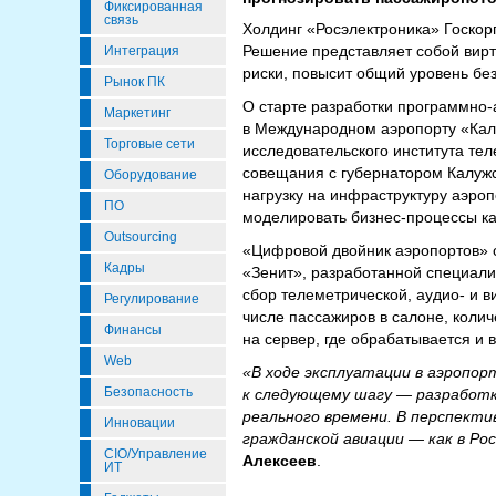
Фиксированная
связь
Холдинг «Росэлектроника» Госкор
Решение представляет собой вирт
Интеграция
риски, повысит общий уровень бе
Рынок ПК
О старте разработки программно
Маркетинг
в Международном аэропорту «Калу
Торговые сети
исследовательского института те
совещания с губернатором Калуж
Оборудование
нагрузку на инфраструктуру аэроп
ПО
моделировать бизнес-процессы как
Outsourcing
«Цифровой двойник аэропортов» 
Кадры
«Зенит», разработанной специали
сбор телеметрической, аудио- и 
Регулирование
числе пассажиров в салоне, колич
Финансы
на сервер, где обрабатывается и 
Web
«В ходе эксплуатации в аэропор
Безопасность
к следующему шагу — разработке
реального времени. В перспект
Инновации
гражданской авиации — как в Рос
CIO/Управление
Алексеев
.
ИТ