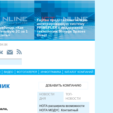
Fujitsu представляет новую
интегрированную систему
вебинар «Как
PRIMEFLEX с поддержкой
типовую 1С за 1
технологии Storage Spaces
отеть»
Direct
94.84
Ы
ВИДЕО
ФОТОГАЛЕРЕЯ
ИНФОГРАФИКА
КАТАЛОГ КОМПАНИЙ
ник
ДОБАВИТЬ КОМПАНИЮ
НОВОСТИ
ТОП-
ДНЯ
НОВОСТИ
НОТА расширила возможности
ала,
НОТА МОДУС. Контактный