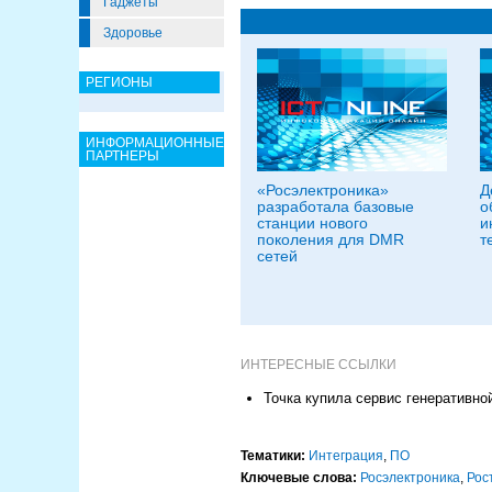
Гаджеты
Здоровье
РЕГИОНЫ
ИНФОРМАЦИОННЫЕ
ПАРТНЕРЫ
«Росэлектроника»
Д
разработала базовые
о
станции нового
и
поколения для DMR
т
сетей
ИНТЕРЕСНЫЕ ССЫЛКИ
Точка купила сервис генеративно
Тематики:
Интеграция
,
ПО
Ключевые слова:
Росэлектроника
,
Рос