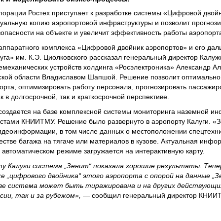
порации Ростех приступает к разработке системы «Цифровой двойн
уальную копию аэропортовой инфраструктуры и позволит прогноз
зопасности на объекте и увеличит эффективность работы аэропорт
-аппаратного комплекса «Цифровой двойник аэропортов» и его да
га» им. К.Э. Циолковского рассказал генеральный директор Калужс
лемеханических устройств холдинга «Росэлектроника» Александр Ал
ской области Владиславом Шапшой. Решение позволит оптимально
орта, оптимизировать работу персонала, прогнозировать пассажир
 в долгосрочной, так и краткосрочной перспективе.
создается на базе комплексной системы мониторинга наземной ин
стами КНИИТМУ. Решение было развернуто в аэропорту Калуги. «
видеоинформации, в том числе данных о местоположении спецтехни
естве багажа на тягаче или материалов в кузове. Актуальная инф
в автоматическом режиме загружается на интерактивную карту.
ту Калуги система „Зенит“ показала хорошие результаты. Тепе
 „цифрового двойника“ этого аэропорта с опорой на данные „З
иве система может быть тиражирована и на других действующи
сии, так и за рубежом»,
— сообщил генеральный директор КНИ