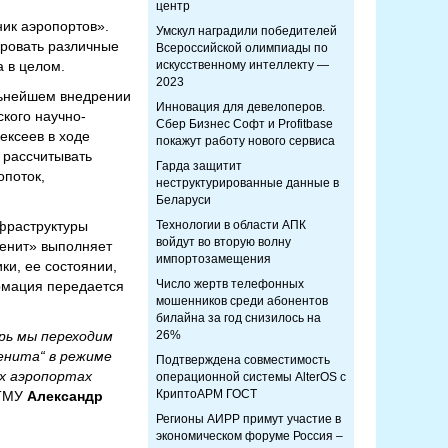
центр
ик аэропортов».
Умскул наградили победителей
ировать различные
Всероссийской олимпиады по
а в целом.
искусственному интеллекту —
2023
льнейшем внедрении
Инновация для девелоперов.
кого научно-
Сбер Бизнес Софт и Profitbase
ексеев в ходе
покажут работу нового сервиса
 рассчитывать
Гарда защитит
опоток,
неструктурированные данные в
Беларуси
фраструктуры
Технологии в области АПК
войдут во вторую волну
Зенит» выполняет
импортозамещения
ки, ее состоянии,
Число жертв телефонных
ормация передается
мошенников среди абонентов
билайна за год снизилось на
рь мы переходим
26%
енита“ в режиме
Подтверждена совместимость
х аэропортах
операционной системы AlterOS с
КриптоАРМ ГОСТ
ИТМУ
Александр
Регионы АИРР примут участие в
экономическом форуме Россия –