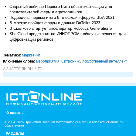
Открытый вебинар Первого Бита об автоматизации для
представителей ферм и агрохолдингов
Подведены первые итоги 8-го офлайн-форума ВБА-2021
В Москве пройдет форум о данных DaTalks 2023
В Сколково стартует акселератор Robotics GenerationS
SberCloud представит на ИННОПРОМе облачные решения для
цифровизации регионов
Тематики:
Маркетинг
Ключевые слова:
мероприятия
,
Ситроникс
,
Искусственный интеллект
А ЗНАЕТЕ ЛИ ВЫ, ЧТО:
О проекте
© 2004-2026 При использовании материалов ссылка на releases.ict-online.ru
обязательна
РАЗДЕЛЫ