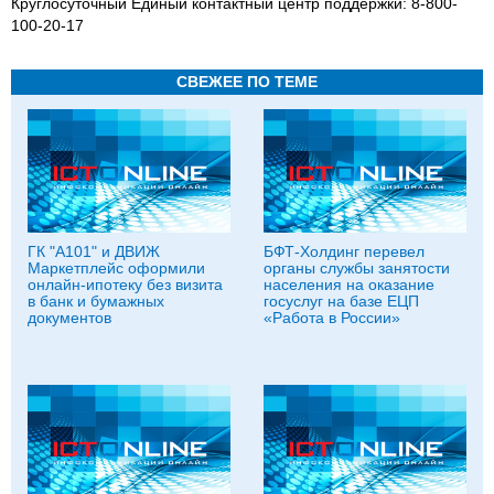
Круглосуточный Единый контактный центр поддержки: 8-800-
100-20-17
СВЕЖЕЕ ПО ТЕМЕ
ГК "А101" и ДВИЖ
БФТ-Холдинг перевел
Маркетплейс оформили
органы службы занятости
онлайн-ипотеку без визита
населения на оказание
в банк и бумажных
госуслуг на базе ЕЦП
документов
«Работа в России»