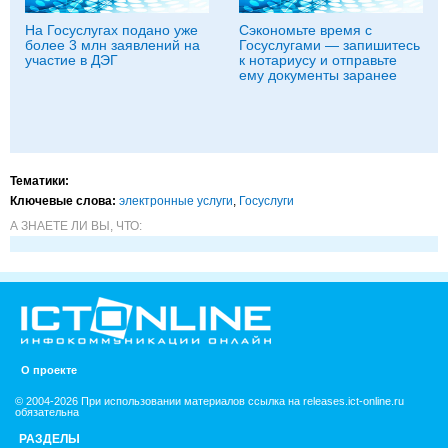
На Госуслугах подано уже
Сэкономьте время с
более 3 млн заявлений на
Госуслугами — запишитесь
участие в ДЭГ
к нотариусу и отправьте
ему документы заранее
Тематики:
Ключевые слова:
электронные услуги
,
Госуслуги
А ЗНАЕТЕ ЛИ ВЫ, ЧТО:
О проекте
© 2004-2026 При использовании материалов ссылка на releases.ict-online.ru
обязательна
РАЗДЕЛЫ