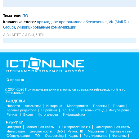
Тематики:
ПО
Ключевые слова:
прикладное программное обеспечение
,
VK (Mail.Ru
Group)
,
унифицированные коммуникации
А ЗНАЕТЕ ЛИ ВЫ, ЧТО:
О проекте
© 2004-2026 При использовании материалов ссылка на releases.ict-online.ru
обязательна
РАЗДЕЛЫ
Новости
Аналитика
Интервью
Мероприятия
Проекты
IT класс
Колонка редактора
IT рейтинг
ICT Life
Тестовый стенд
Фигура речи
Релизы
Видео
Фотогалерея
Инфографика
РУБРИКИ
Интернет
Мобильная связь
CIO/Управление ИТ
Фиксированная связь
Интеграция
Безопасность
Веб
Рынок ПК
Маркетинг
Торговые сети
Оборудование
ПО
Outsourcing
Кадры
Регулирование
Финансы