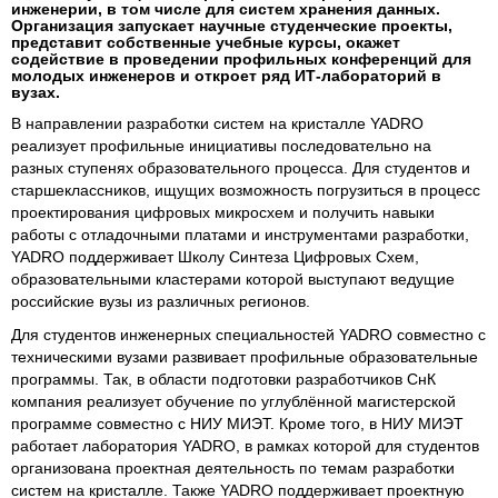
инженерии, в том числе для систем хранения данных.
Организация запускает научные студенческие проекты,
представит собственные учебные курсы, окажет
содействие в проведении профильных конференций для
молодых инженеров и откроет ряд ИТ-лабораторий в
вузах.
В направлении разработки систем на кристалле YADRO
реализует профильные инициативы последовательно на
разных ступенях образовательного процесса. Для студентов и
старшеклассников, ищущих возможность погрузиться в процесс
проектирования цифровых микросхем и получить навыки
работы с отладочными платами и инструментами разработки,
YADRO поддерживает Школу Синтеза Цифровых Схем,
образовательными кластерами которой выступают ведущие
российские вузы из различных регионов.
Для студентов инженерных специальностей YADRO совместно с
техническими вузами развивает профильные образовательные
программы. Так, в области подготовки разработчиков СнК
компания реализует обучение по углублённой магистерской
программе совместно с НИУ МИЭТ. Кроме того, в НИУ МИЭТ
работает лаборатория YADRO, в рамках которой для студентов
организована проектная деятельность по темам разработки
систем на кристалле. Также YADRO поддерживает проектную