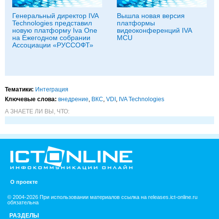
Генеральный директор IVA
Вышла новая версия
Technologies представил
платформы
новую платформу Iva One
видеоконференций IVA
на Ежегодном собрании
MCU
Ассоциации «РУССОФТ»
Тематики:
Интеграция
Ключевые слова:
внедрение
,
ВКС
,
VDI
,
IVA Technologies
А ЗНАЕТЕ ЛИ ВЫ, ЧТО:
О проекте
© 2004-2026 При использовании материалов ссылка на releases.ict-online.ru
обязательна
РАЗДЕЛЫ