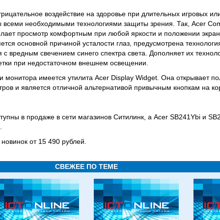
трицательное воздействие на здоровье при длительных игровых или
 всеми необходимыми технологиями защиты зрения. Так, Acer Com
елает просмотр комфортным при любой яркости и положении экра
ется основной причиной усталости глаз, предусмотрена технология F
ся с вредным свечением синего спектра света. Дополняет их технол
етки при недостаточном внешнем освещении.
и монитора имеется утилита Acer Display Widget. Она открывает п
ров и является отличной альтернативой привычным кнопкам на ко
тупны в продаже в сети магазинов Ситилинк, а Acer SB241Ybi и SB
.
новинок от 15 490 рублей.
СВЕЖЕЕ ПО ТЕМЕ