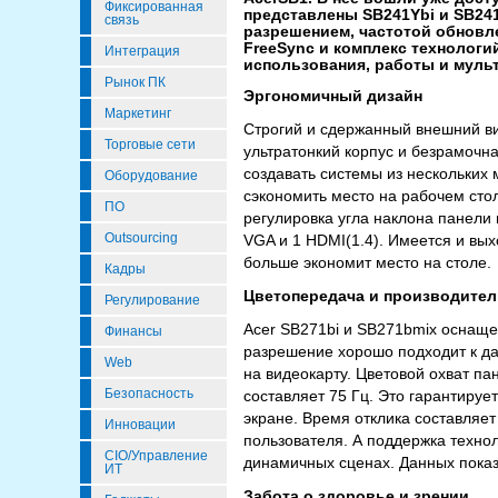
Фиксированная
представлены SB241Ybi и SB241
связь
разрешением, частотой обновле
FreeSync и комплекс технологи
Интеграция
использования, работы и муль
Рынок ПК
Эргономичный дизайн
Маркетинг
Строгий и сдержанный внешний вид
Торговые сети
ультратонкий корпус и безрамочна
создавать системы из нескольких
Оборудование
сэкономить место на рабочем сто
ПО
регулировка угла наклона панели 
Outsourcing
VGA и 1 HDMI(1.4). Имеется и вы
больше экономит место на столе.
Кадры
Цветопередача и производител
Регулирование
Acer SB271bi и SB271bmix оснаще
Финансы
разрешение хорошо подходит к да
Web
на видеокарту. Цветовой охват п
Безопасность
составляет 75 Гц. Это гарантируе
экране. Время отклика составляет
Инновации
пользователя. А поддержка техно
CIO/Управление
динамичных сценах. Данных показ
ИТ
Забота о здоровье и зрении