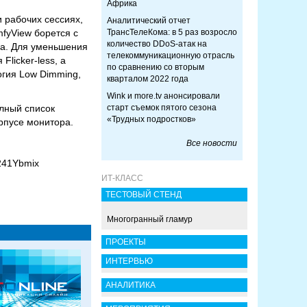
Африка
 рабочих сессиях,
Аналитический отчет
fyView борется с
ТрансТелеКома: в 5 раз возросло
количество DDoS-атак на
на. Для уменьшения
телекоммуникационную отрасль
licker-less, а
по сравнению со вторым
огия Low Dimming,
кварталом 2022 года
Wink и more.tv анонсировали
олный список
старт съемок пятого сезона
«Трудных подростков»
рпусе монитора.
Все новости
241Ybmix
ИТ-КЛАСС
ТЕСТОВЫЙ СТЕНД
Многогранный гламур
ПРОЕКТЫ
ИНТЕРВЬЮ
АНАЛИТИКА