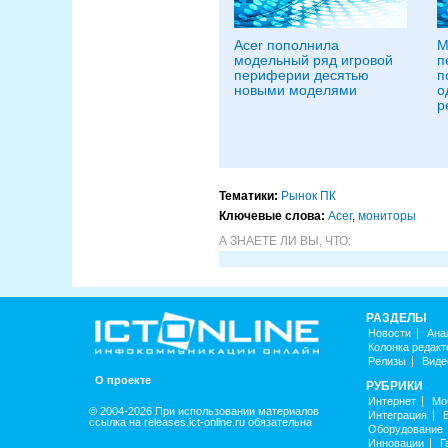
Acer пополнила
М
модельный ряд игровой
п
периферии десятью
п
новыми моделями
о
р
Тематики:
Рынок ПК
Ключевые слова:
Acer
,
мониторы
А ЗНАЕТЕ ЛИ ВЫ, ЧТО:
РАЗДЕЛЫ
Новости
Ана
Колонка редакт
Релизы
Виде
О проекте
РУБРИКИ
Интернет
Мо
© 2004-2026 При использовании материалов
Интеграция
ссылка на releases.ict-online.ru обязательна
Оборудование
Инновации
Г