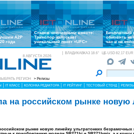
Станем чемпионами вместе:
Бесплатный 
лучшим A2P
Триколор запускает
обновить не
20 года
уникальный пакет «UFC»
час и не всп
ВЛАДИКАВКАЗ
18.6
°
ЦБ
USD 82.17 EUR 
8 АВГУСТА 2026
ВЫБРАТЬ РЕГИОН
> Релизы
Ы
IT КЛАСС
КОЛОНКА РЕДАКТОРА
IT РЕЙТИНГ
ТЕСТОВЫЙ СТЕНД
РЕЛИЗ
ла на российском рынке новую 
 российском рынке новую линейку ультратонких безрамочных
упные к приобретению модели SB271bi и SB271bmix, а к концу 