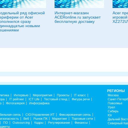
одельный ряд офисной
Интернет-магазин
Acer пр
ериферии от Acer
ACERonline.ru запускает
игровой
ополнился сразу
бесплатную доставку
XZ272U
диннадцатью новыми
ешениями
РЕГИОНЫ
литика
Интервью
Мероприятия
Проекты
IT класс
Москва
ора
IT рейтинг
ICT Life
Тестовый стенд
Фигура речи
Санкт-Петерб
о
Фотогалерея
Инфографика
Поволжье
Урал
Сибирь
бильная связь
CIO/Управление ИТ
Фиксированная связь
Юг
Безопасность
Веб
Рынок ПК
Маркетинг
Торговые сети
Дальний Вост
ПО
Outsourcing
Кадры
Регулирование
Финансы
Северный Ка
аджеты