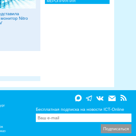
МЕРОПРИЯТИЯ
едставила
 монитор Nitro
V
ург
Бесплатная подписка на новости ICT-Online
ок
вказ