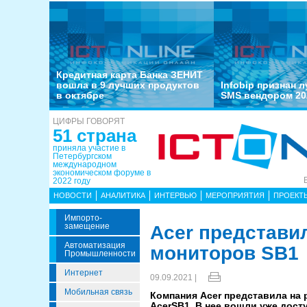
Кредитная карта Банка ЗЕНИТ
вошла в 9 лучших продуктов
Infobip признан 
в октябре
SMS вендором 20
ЦИФРЫ ГОВОРЯТ
51 страна
приняла участие в
Петербургском
международном
экономическом форуме в
2022 году
НОВОСТИ
АНАЛИТИКА
ИНТЕРВЬЮ
МЕРОПРИЯТИЯ
ПРОЕКТ
Импорто­
Замещение
Acer представи
Автоматизация
мониторов SB1
Промышленности
Интернет
09.09.2021 |
Мобильная связь
Компания Acer представила на
AcerSB1. В нее вошли уже дост