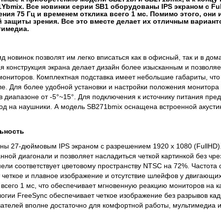
Ybmix. Все новинки серии SB1 оборудованы IPS экраном с Full
ния 75 Гц и временем отклика всего 1 мс. Помимо этого, они
й защиты зрения. Все это вместе делает их отличным вариан
тимедиа.
 новинок позволят им легко вписаться как в офисный, так и в дом
я конструкция экрана делает дизайн более изысканным и позволяе
 мониторов. Комплектная подставка имеет небольшие габариты, что
ле. Для более удобной установки и настройки положения монитор
в диапазоне от -5°~15°. Для подключения к источнику питания пре
ход на наушники. А модель SB271bmix оснащена встроенной акусти
ьность
ны 27-дюймовым IPS экраном с разрешением 1920 х 1080 (FullHD
нной диагонали и позволяет насладиться четкой картинкой без чре
анели соответствует цветовому пространству NTSC на 72%. Частота
т четкое и плавное изображение и отсутствие шлейфов у двигающи
 всего 1 мс, что обеспечивает мгновенную реакцию мониторов на 
логии FreeSync обеспечивает четкое изображение без разрывов кад
ателей вполне достаточно для комфортной работы, мультимедиа и