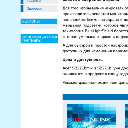
Гаджеты
Для того чтобы минимизировать о
Здоровье
производитель оснастил мониторы
появлением бликов на экране и д
РЕГИОНЫ
мерцания подсветки, которое явля
технология BlueLightShield борет
которая уменьшает яркость подсв
ИНФОРМАЦИОННЫЕ
ПАРТНЕРЫ
А для быстрой и простой настройк
доступных для изменения парамет
Цена и доступность
Acer SB271bmix и SB271bi уже дос
ожидаются в продаже к концу года
Рекомендованная розничная цена 