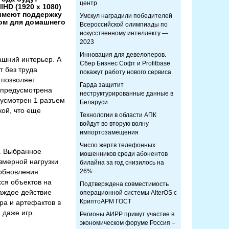
центр
HD (1920 х 1080)
 имеют поддержку
Умскул наградили победителей
том для домашнего
Всероссийской олимпиады по
искусственному интеллекту —
2023
Инновация для девелоперов.
ашний интерьер. А
Сбер Бизнес Софт и Profitbase
т без труда
покажут работу нового сервиса
 позволяет
Гарда защитит
а предусмотрена
неструктурированные данные в
дусмотрен 1 разъем
Беларуси
кой, что еще
Технологии в области АПК
войдут во вторую волну
импортозамещения
Число жертв телефонных
). Выбранное
мошенников среди абонентов
змерной нагрузки
билайна за год снизилось на
 обновления
26%
хся объектов на
Подтверждена совместимость
каждое действие
операционной системы AlterOS с
КриптоАРМ ГОСТ
ра и артефактов в
 даже игр.
Регионы АИРР примут участие в
экономическом форуме Россия –