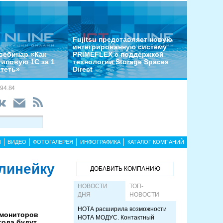
Fujitsu представляет новую
интегрированную систему
вебинар «Как
PRIMEFLEX с поддержкой
типовую 1С за 1
технологии Storage Spaces
отеть»
Direct
94.84
Ы
ВИДЕО
ФОТОГАЛЕРЕЯ
ИНФОГРАФИКА
КАТАЛОГ КОМПАНИЙ
линейку
ДОБАВИТЬ КОМПАНИЮ
НОВОСТИ
ТОП-
ДНЯ
НОВОСТИ
НОТА расширила возможности
 мониторов
НОТА МОДУС. Контактный
года будут