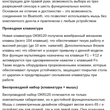
конструкцию для правой руки, возможность выбора из трех
разрешений сенсора и шесть функциональных кнопок.
Основное ее отличие и достоинство – это возможность
соединения по Bluetooth, что позволяет использовать мышь без
комплектного донгла и практически с любым устройством.
Проводная клавиатура
Новая клавиатура OKW120 получила мембранный механизм
клавиш (всего 104 клавиши), что обеспечивает тихую работу и
высокий ресурс (до 10 млн. нажатий). Дополнительных блоков
клавиш нет, что облегчит и ускорит привычку к данной модели.
Все функции мультимедиа назначены на клавиши F1 – F12 и
активируются при одновременном нажатии с клавишей Fn.
Также модель оборудована прорезиненными ножками, которые
обеспечивают лучшую устойчивость, защищают покрытие стола
от царапин и предотвращают скольжение клавиатуры при
работе.
Беспроводной набор (клавиатура + мышь)
Беспроводной набор OKR120 отличается не только
компактными габаритами, но и достойной функциональностью.
Мышь с симметричным дизайном обладает весом всего 65 г и
подойдет как для правой, так и для левой руки. Она оснащена