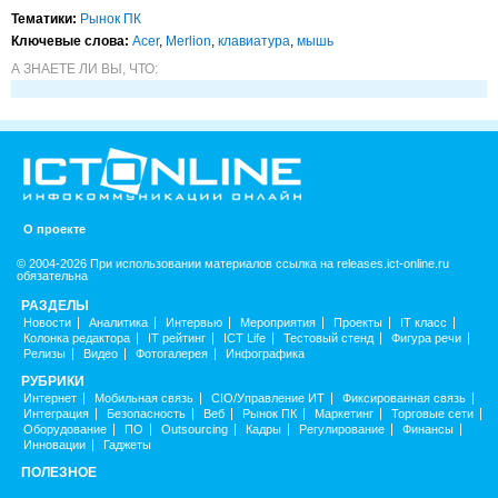
Тематики:
Рынок ПК
Ключевые слова:
Acer
,
Merlion
,
клавиатура
,
мышь
А ЗНАЕТЕ ЛИ ВЫ, ЧТО:
О проекте
© 2004-2026 При использовании материалов ссылка на releases.ict-online.ru
обязательна
РАЗДЕЛЫ
Новости
Аналитика
Интервью
Мероприятия
Проекты
IT класс
Колонка редактора
IT рейтинг
ICT Life
Тестовый стенд
Фигура речи
Релизы
Видео
Фотогалерея
Инфографика
РУБРИКИ
Интернет
Мобильная связь
CIO/Управление ИТ
Фиксированная связь
Интеграция
Безопасность
Веб
Рынок ПК
Маркетинг
Торговые сети
Оборудование
ПО
Outsourcing
Кадры
Регулирование
Финансы
Инновации
Гаджеты
ПОЛЕЗНОЕ