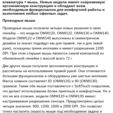
клавиатура + мышь. Новые модели имеют современную
эргономичную конструкцию и обладают всем
необходимым функционалом для комфортной работы и
выполнения любых офисных задач.
Проводные мыши
Проводные мыши получили четыре новых решения в свою
линейку – это модели OMW120, OMW122, OMW130 и OMW140.
Модели OMW122 и OMW140 выполнены в симметричном
дизайне (а значит подойдут как для правой, так и для левой
руки), оснащены тремя кнопками и имеют разрешение 1200
DPI. При этом старшая мышь является самой компактной из
обновленной линейки с массой всего 72 г.
Две других мыши получили эргономичную конструкцию и
рассчитаны на использование правой рукой. Они отличаются
большим функционалом и оборудованы уже шестью кнопками.
Масса новинок составляет 82 (OMW120) и 90 (OMW130)
граммов. Также обе мыши поставляются с SoftTouch покрытием,
что делает использование более приятным и комфортным. Но и
это не все отличия, модели OMW120 и OMW130 имеют
настраиваемое разрешение сенсора. Предусмотрено целых
четыре значения: 800, 1200, 1600 и 2000 DPI. Это позволит
точно настроить скорость мыши под необходимую задачу и