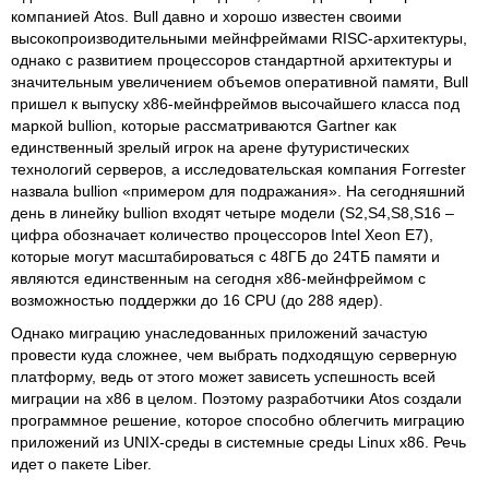
компанией Atos. Bull давно и хорошо известен своими
высокопроизводительными мейнфреймами RISC-архитектуры,
однако с развитием процессоров стандартной архитектуры и
значительным увеличением объемов оперативной памяти, Bull
пришел к выпуску x86-мейнфреймов высочайшего класса под
маркой bullion, которые рассматриваются Gartner как
единственный зрелый игрок на арене футуристических
технологий серверов, а исследовательская компания Forrester
назвала bullion «примером для подражания». На сегодняшний
день в линейку bullion входят четыре модели (S2,S4,S8,S16 –
цифра обозначает количество процессоров Intel Xeon E7),
которые могут масштабироваться с 48ГБ до 24ТБ памяти и
являются единственным на сегодня x86-мейнфреймом с
возможностью поддержки до 16 CPU (до 288 ядер).
Однако миграцию унаследованных приложений зачастую
провести куда сложнее, чем выбрать подходящую серверную
платформу, ведь от этого может зависеть успешность всей
миграции на x86 в целом. Поэтому разработчики Atos создали
программное решение, которое способно облегчить миграцию
приложений из UNIX-среды в системные среды Linux x86. Речь
идет о пакете Liber.