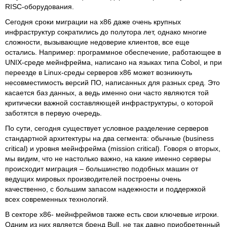
RISC-оборудования.
Сегодня сроки миграции на x86 даже очень крупных
инфраструктур сократились до полутора лет, однако многие
сложности, вызывающие недоверие клиентов, все еще
остались. Например: программное обеспечение, работающее в
UNIX-среде мейнфрейма, написано на языках типа Cobol, и при
переезде в Linux-среды серверов x86 может возникнуть
несовместимость версий ПО, написанных для разных сред. Это
касается баз данных, а ведь именно они часто являются той
критически важной составляющей инфраструктуры, о которой
заботятся в первую очередь.
По сути, сегодня существует условное разделение серверов
стандартной архитектуры на два сегмента: обычные (business
critical) и уровня мейнфрейма (mission critical). Говоря о вторых,
мы видим, что не настолько важно, на какие именно серверы
происходит миграция – большинство подобных машин от
ведущих мировых производителей построены очень
качественно, с большим запасом надежности и поддержкой
всех современных технологий.
В секторе x86- мейнфреймов также есть свои ключевые игроки.
Одним из них является бренд Bull, не так давно приобретенный