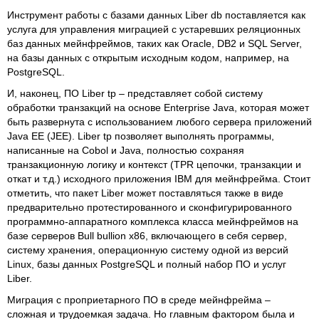
Инструмент работы с базами данных Liber db поставляется как
услуга для управления миграцией с устаревших реляционных
баз данных мейнфреймов, таких как Oracle, DB2 и SQL Server,
на базы данных с открытым исходным кодом, например, на
PostgreSQL.
И, наконец, ПО Liber tp – представляет собой систему
обработки транзакций на основе Enterprise Java, которая может
быть развернута с использованием любого сервера приложений
Java EE (JEE). Liber tp позволяет выполнять программы,
написанные на Cobol и Java, полностью сохраняя
транзакционную логику и контекст (TPR цепочки, транзакции и
откат и т.д.) исходного приложения IBM для мейнфрейма. Стоит
отметить, что пакет Liber может поставляться также в виде
предварительно протестированного и сконфигурированного
программно-аппаратного комплекса класса мейнфреймов на
базе серверов Bull bullion x86, включающего в себя сервер,
систему хранения, операционную систему одной из версий
Linux, базы данных PostgreSQL и полный набор ПО и услуг
Liber.
Миграция с проприетарного ПО в среде мейнфрейма –
сложная и трудоемкая задача. Но главным фактором была и