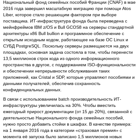
Национальный фонд семейных пособий Франции (CNAF) в мае
2016 года завершил масштабную миграцию при помощи Atos
Liber, которое стало решающим фактором при выборе
поставщика. ИТ-инфраструктура фонда была переведена с
мейнфреймов IBM z/OS и Bull GCOS8 на серверы стандартной
архитектуры x86 Bull bullion и программное обеспечение с
открытым исходным кодом, работающее на базе ОС Linux и
СУБД PostgreSQL. Поскольку серверы размещаются на двух
площадках, основная задача состояла в том, чтобы перенести
13,5 миллионов строк кода из одного информационного
пространства в другое, с поддержанием ISO-функциональности
и обеспечении непрерывности обслуживания таких
приложений, как Cristal и SDP, которые управляют пособиями и
данными получателей, обеспечив сохранность
конфиденциальных данных.
В связи с использованием batch производительность ИТ-
инфраструктуры увеличилась на 30%. Чтобы вместить
ежегодный прирост документации (от 15 до 20%), связанной с
деятельностью Национального фонда семейных пособий,
нужно просто добавить стойки в шкафах. В качестве примера:
на 1 января 2016 года в категории «страховая премия» с
момента её запуска было записано 1,5 миллионов новых