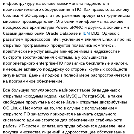
инфраструктуру на основе максимально надежного и
производительного оборудования и ПО. Как правило, за основу
брались RISC-серверы и программные продукты от крупнейших
мировых производителей. Это были мейнфреймы на основе
процессоров архитектуры Power, SPARC и других, а основными
базами данных были Oracle Database и
IBM
DB2. Однако с
развитием процессоров Intel, усилением влияния Linux и прочих
открытых программных продуктов появились комплексы,
практически не уступающие мейнфреймам в надежности и
быстроте восстановления системы, а у большинства
проприетарного enterprise-ПО появились бесплатные аналоги,
имеющие активную поддержку со стороны крупных сообществ
энтузиастов. Данный подход в полной мере распространяется и
на программное обеспечение.
Все большую популярность набирают такие базы данных с
открытым исходным кодом, как MySQL, PostgreSQL, а также
свободные продукты на основе Java и открытые дистрибутивы
ОС Linux. Несмотря на то, что в случае с использованием
открытого ПО зачастую приходится нанимать отдельного
системного администратора для обеспечения стабильности
работы ИТ-систем, оплата его труда обходится дешевле, чем
покупка множества лицензий и дорогостоящее обслуживание