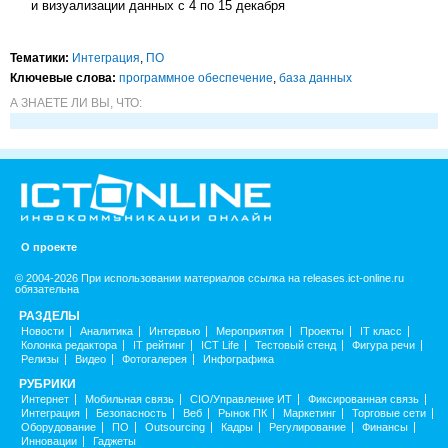
и визуализации данных с 4 по 15 декабря
Тематики:
Интеграция
,
ПО
Ключевые слова:
программное обеспечение
,
база данных
А ЗНАЕТЕ ЛИ ВЫ, ЧТО:
О проекте
© 2004-2026 При использовании материалов ссылка на releases.ict-online.ru
обязательна
РАЗДЕЛЫ
Новости
Аналитика
Интервью
Мероприятия
Проекты
IT класс
Колонка редактора
IT рейтинг
ICT Life
Тестовый стенд
Фигура речи
Релизы
Видео
Фотогалерея
Инфографика
РУБРИКИ
Интернет
Мобильная связь
CIO/Управление ИТ
Фиксированная связь
Интеграция
Безопасность
Веб
Рынок ПК
Маркетинг
Торговые сети
Оборудование
ПО
Outsourcing
Кадры
Регулирование
Финансы
Инновации
Гаджеты