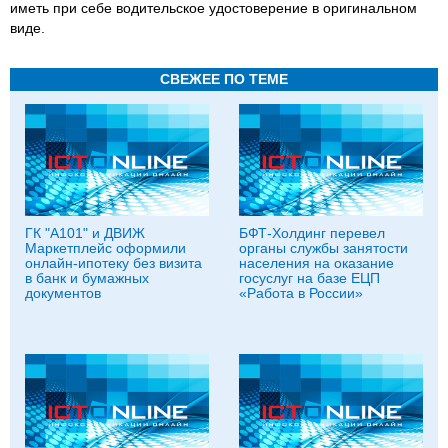
иметь при себе водительское удостоверение в оригинальном
виде.
СВЕЖЕЕ ПО ТЕМЕ
ГК "А101" и ДВИЖ
БФТ-Холдинг перевел
Маркетплейс оформили
органы службы занятости
онлайн-ипотеку без визита
населения на оказание
в банк и бумажных
госуслуг на базе ЕЦП
документов
«Работа в России»