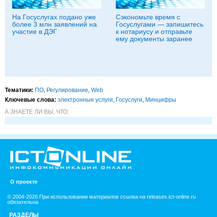
На Госуслугах подано уже
Сэкономьте время с
более 3 млн заявлений на
Госуслугами — запишитесь
участие в ДЭГ
к нотариусу и отправьте
ему документы заранее
Тематики:
ПО
,
Регулирование
,
Web
Ключевые слова:
электронные услуги
,
Госуслуги
,
Минцифры
А ЗНАЕТЕ ЛИ ВЫ, ЧТО:
О проекте
© 2004-2026 При использовании материалов ссылка на releases.ict-online.ru
обязательна
РАЗДЕЛЫ