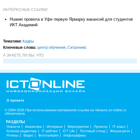
ИНТЕРЕСНЫЕ ССЫЛКИ
Huawei провела в Уфе первую Ярмарку вакансий для студентов
ИКТ Академий
Тематики:
Кадры
Ключевые слова:
центр обучения
,
Ситроникс
А ЗНАЕТЕ ЛИ ВЫ, ЧТО:
О проекте
© 2004-2026 При использовании материалов ссылка на releases.ict-online.ru
обязательна
РАЗДЕЛЫ
Новости
Аналитика
Интервью
Мероприятия
Проекты
IT класс
Колонка редактора
IT рейтинг
ICT Life
Тестовый стенд
Фигура речи
Релизы
Видео
Фотогалерея
Инфографика